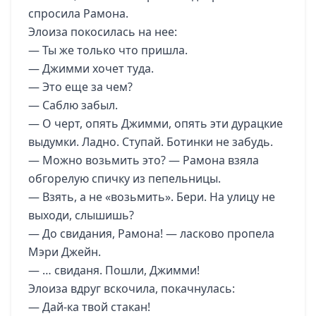
спросила Рамона.
Элоиза покосилась на нее:
— Ты же только что пришла.
— Джимми хочет туда.
— Это еще за чем?
— Саблю забыл.
— О черт, опять Джимми, опять эти дурацкие
выдумки. Ладно. Ступай. Ботинки не забудь.
— Можно возьмить это? — Рамона взяла
обгорелую спичку из пепельницы.
— Взять, а не «возьмить». Бери. На улицу не
выходи, слышишь?
— До свидания, Рамона! — ласково пропела
Мэри Джейн.
— … свиданя. Пошли, Джимми!
Элоиза вдруг вскочила, покачнулась:
— Дай-ка твой стакан!