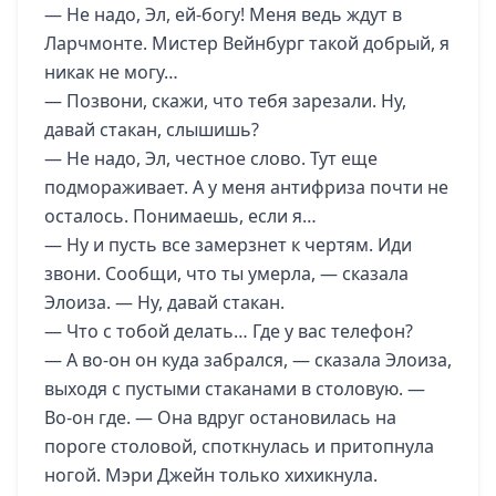
— Не надо, Эл, ей-богу! Меня ведь ждут в
Ларчмонте. Мистер Вейнбург такой добрый, я
никак не могу…
— Позвони, скажи, что тебя зарезали. Ну,
давай стакан, слышишь?
— Не надо, Эл, честное слово. Тут еще
подмораживает. А у меня антифриза почти не
осталось. Понимаешь, если я…
— Ну и пусть все замерзнет к чертям. Иди
звони. Сообщи, что ты умерла, — сказала
Элоиза. — Ну, давай стакан.
— Что с тобой делать… Где у вас телефон?
— А во-он он куда забрался, — сказала Элоиза,
выходя с пустыми стаканами в столовую. —
Во-он где. — Она вдруг остановилась на
пороге столовой, споткнулась и притопнула
ногой. Мэри Джейн только хихикнула.