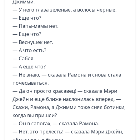
Джимми.
— У него глаза зеленые, а волосы черные.
— Еще что?
— Папы-мамы нет.
— Еще что?
— Веснушек нет.
— А что есть?
— Сабля.
— А еще что?
— Не знаю, — сказала Рамона и снова стала
почесываться.
— Да он просто красавец! — сказала Мэри
Джейн и еще ближе наклонилась вперед. —
Скажи, Рамона, а Джимми тоже снял ботинки,
когда вы пришли?
— Он в сапогах, — сказала Рамона.
— Нет, это прелесть! — сказала Мэри Джейн,
обращаясь к Элоизе.