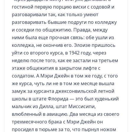
гостиной первую порцию виски с содовой и
разговаривали так, как только умеют
разговаривать бывшие подруги по колледжу
и соседки по общежитию. Правда, между
ними была еще прочная связь: обе ушли из
колледжа, не окончив его. Элоизе пришлось
уйти со второго курса, в 1942 году, через
неделю после того, как ее застали на третьем
этаже общежития в закрытом лифте с
солдатом. А Мэри Джейн в том же году, с того
же курса, чуть ли не в том же месяце вышла
замуж за курсанта джексонвильской летной
школы в штате Флорида — это был худенький
мальчик из Дилла, штат Миссисипи,
влюбленный в авиацию. Два месяца из своего
трехмесячного брака с Мэри Джейн он
просидел в тюрьме за то, что пырнул ножом