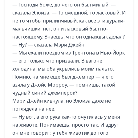
— Господи боже, до чего он был милый, —
сказала Элоиза. — То смешной, то ласковый. И
не то чтобы прилипчивый, как все эти дураки-
мальчишки, нет, он и ласковый был по-
настоящему. Знаешь, что он однажды сделал?
— Ну? — сказала Мэри Джейн.
— Мы ехали поездом из Трентона в Нью-Йорк
— его только что призвали. В вагоне
холодина, мы оба укрылись моим пальто.
Помню, на мне еще был джемпер — я его
взяла у Джойс Морроу, — помнишь, такой
чудный синий джемперок?
Мэри Джейн кивнула, но Элоиза даже не
поглядела на нее.
— Ну вот, а его рука как-то очутилась у меня
на животе. Понимаешь, просто так. И вдруг
он мне говорит: у тебя животик до того