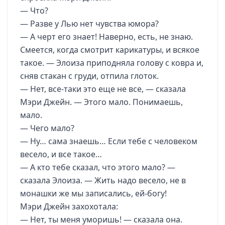
— Что?
— Разве у Лью нет чувства юмора?
— А черт его знает! Наверно, есть, не знаю.
Смеется, когда смотрит карикатуры, и всякое
такое. — Элоиза приподняла голову с ковра и,
сняв стакан с груди, отпила глоток.
— Нет, все-таки это еще не все, — сказала
Мэри Джейн. — Этого мало. Понимаешь,
мало.
— Чего мало?
— Ну… сама знаешь… Если тебе с человеком
весело, и все такое…
— А кто тебе сказал, что этого мало? —
сказала Элоиза. — Жить надо весело, не в
монашки же мы записались, ей-богу!
Мэри Джейн захохотала:
— Нет, ты меня уморишь! — сказала она.