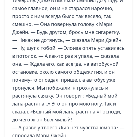
телефону. Даже в письмах смешил до упаду. И
самое главное, он и не старался нарочно,
просто с ним всегда было так весело, так
смешно. — Она повернула голову к Мэри
Джейн. — Будь другом, брось мне сигаретку.
— Никак не дотянусь, — сказала Мэри Джейн.
— Ну, шут с тобой. — Элоиза опять уставилась
в потолок. — А как-то раз я упала, — сказала
она. — Ждала его, как всегда, на автобусной
остановке, около самого общежития, и он
почему-то опоздал, пришел, а автобус уже
тронулся. Мы побежали, я грохнулась и
растянула связку. Он говорит: «Бедный мой
лапа-растяпа!..» Это он про мою ногу. Так и
сказал: «Бедный мой лапа-растяпа!» Господи,
до чего ж он был милый!
— А разве у твоего Лью нет чувства юмора? —
спросила Мэри Джейн.