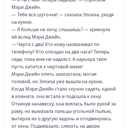
Мэри Джейн.
— Тебе все шуточки! — сказала Элоиза, уходя
на кухню.
— Я больше не хочу, слышишь? — крикнула
ей вслед Мэри Джейн.
— Черта с два! Кто кому названивал по
телефону? Кто опоздал на два часа? Теперь
сиди, пока мне не надоест. А карьера твоя
пусть катится к чертовой маме!
Мэри Джейн опять захохотала, мотая
головой, но Элоиза уже вышла на кухню.
Когда Мэри Джейн стало скучно сидеть одной
в комнате, она встала и подошла к окну.
Откинув занавеску, она взялась было рукой за
раму, но вымазала пальцы угольной пылью,
вытерла их о другую ладонь и отодвинулась
от окна. Подмерзало, слякоть на дворе