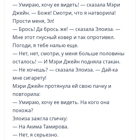
— Умираю, хочу ее видеть! — сказала Мэри
Джейн. — Боже! Смотри, что я натворила!
Прости меня, Эл!
— Брось! Да брось же! — сказала Элоиза. —
Мне этот гнусный ковер и так опротивел.
Погоди, я тебе налью еще.
— Нет, нет, смотри, у меня больше половины
осталось! — И Мэри Джейн подняла стакан.
— Не хочешь? — сказала Элоиза. — Дай-ка
мне сигарету!
Мэри Джейн протянула ей свою пачку и
повторила:
— Умираю, хочу ее видеть. На кого она
похожа?
Элоиза зажгла спичку:
— На Акима Тамирова.
— Нет, я серьезно.