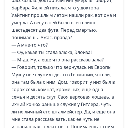
рассказала: доктор Уайтинг умерла! Говорит,
Барбара Хилл ей писала, что у доктора
Уайтинг прошлым летом нашли рак, вот она и
умерла. А весу в ней было всего лишь
шестьдесят два фута. Перед смертью,
понимаешь. Ужас, правда?
— А мне-то что?
— Фу, какая ты стала злюка, Элоиза!
— М-да. Ну, а еще что она рассказывала?
— Говорит, только что вернулась из Европы.
Муж у нее служил где-то в Германии, что ли,
она там была с ним. Дом, говорит, у них был в
сорок семь комнат, кроме них, еще одна
семья и десять слуг. Своя верховая лошадь, а
ихний конюх раньше служил у Гитлера, чуть
ли не личный его шталмейстер. Да, и еще она
мне стала рассказывать, как ее чуть не
изнасиловал солдат-негр. Понимаешь, стоим