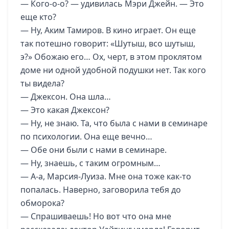
— Кого-о-о? — удивилась Мэри Джейн. — Это
еще кто?
— Ну, Аким Тамиров. В кино играет. Он еще
так потешно говорит: «Шутыш, всо шутыш,
э?» Обожаю его… Ох, черт, в этом проклятом
доме ни одной удобной подушки нет. Так кого
ты видела?
— Джексон. Она шла…
— Это какая Джексон?
— Ну, не знаю. Та, что была с нами в семинаре
по психологии. Она еще вечно…
— Обе они были с нами в семинаре.
— Ну, знаешь, с таким огромным…
— А-а, Марсия-Луиза. Мне она тоже как-то
попалась. Наверно, заговорила тебя до
обморока?
— Спрашиваешь! Но вот что она мне