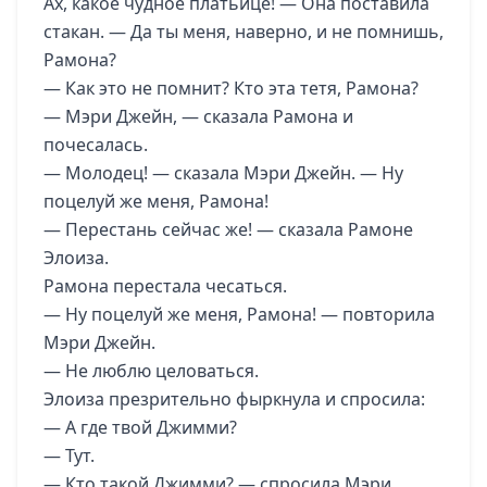
Ах, какое чудное платьице! — Она поставила
стакан. — Да ты меня, наверно, и не помнишь,
Рамона?
— Как это не помнит? Кто эта тетя, Рамона?
— Мэри Джейн, — сказала Рамона и
почесалась.
— Молодец! — сказала Мэри Джейн. — Ну
поцелуй же меня, Рамона!
— Перестань сейчас же! — сказала Рамоне
Элоиза.
Рамона перестала чесаться.
— Ну поцелуй же меня, Рамона! — повторила
Мэри Джейн.
— Не люблю целоваться.
Элоиза презрительно фыркнула и спросила:
— А где твой Джимми?
— Тут.
— Кто такой Джимми? — спросила Мэри