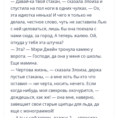
— Давай-ка твой стакан, — сказала Элоиза и
спустила на пол ноги в одних чулках. — Ох,
эта идиотка нянька! И чего я только не
делала, честное слово, чуть не заставила Лью
с ней целоваться, лишь бы она поехала с
нами сюда, за город. А теперь жалею. Ой,
откуда у тебя эта штучка?
— Эта? — Мэри Джейн тронула камею у
ворота. — Господи, да она у меня со школы.
Еще мамина.
— Чертова жизнь, — сказала Элоиза, держа
пустые стаканы, — а мне хоть бы кто что
оставил — ни черта, носить нечего. Если
когда-нибудь моя свекровь окочурится, —
дождешься, как же! — она мне, наверно,
завещает свои старые щипцы для льда, да
еще с монограммой!
— А ты с ней теперь ладишь? — спросила