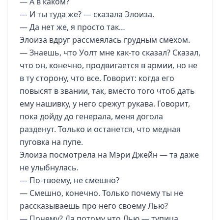
— А в каком?
— И ты туда же? — сказала Элоиза.
— Да нет же, я просто так…
Элоиза вдруг рассмеялась грудным смехом.
— Знаешь, что Уолт мне как-то сказал? Сказал,
что он, конечно, продвигается в армии, но не
в ту сторону, что все. Говорит: когда его
повысят в звании, так, вместо того чтоб дать
ему нашивку, у него срежут рукава. Говорит,
пока дойду до генерала, меня догола
разденут. Только и останется, что медная
пуговка на пупе.
Элоиза посмотрела на Мэри Джейн — та даже
не улыбнулась.
— По-твоему, не смешно?
— Смешно, конечно. Только почему ты не
рассказываешь про него своему Лью?
— Почему? Да потому что Лью — тупица,