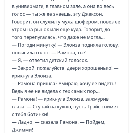
в универмаге, в главном зале, а она во весь
голос — ты же ее знаешь, эту Джексон.
Говорит, он служил у мужа шофером, повез ее
утром на рынок или еще куда. Говорит, до
того перепугалась, что даже не могла…
— Погоди минутку! — Элоиза подняла голову,
повысила голос: — Рамона, ты?
— Я, — ответил детский голосок.
— Закрой, пожалуйста, двери хорошенько! —
крикнула Элоиза.
— Рамона пришла? Умираю, хочу ее видеть!
Ведь я ее не видела с тех самых пор…
— Рамона! — крикнула Элоиза, зажмурив
глаза. — Ступай на кухню, пусть Грэйс снимет
с тебя ботинки!
— Ладно, — сказала Рамона. — Пойдем,
Джимми!