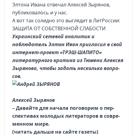
Элтона Ивана отвечал Алексей Зырянов,
публиковалось и у нас.
А вот так солидно это выглядит в ЛитРоссии:
ЗАЩИТА ОТ СОБСТВЕННОЙ СЛАБОСТИ
Украинский сетевой аналитик и
наблюдатель Элтон Иван пригласил в свой
интернет-проект «ТРЭШ-ШАПИТО»
литературного критика из Тюмени Алексея
Зырянова, чтобы задать несколько во­про­
сов.
Алексей Зырянов
– Да­вай­те для на­ча­ла по­го­во­рим о пер­
спек­ти­вах мо­ло­дых ли­те­ра­то­ров в со­вре­
мен­ном ми­ре.
(читать дальше на сайте газеты)