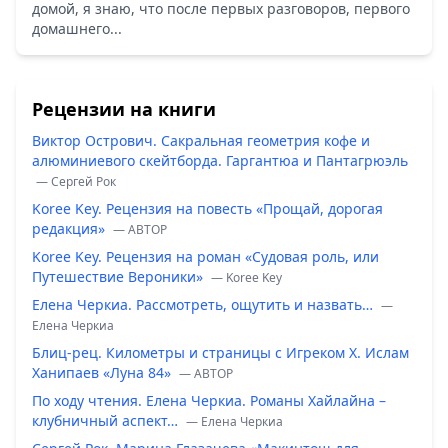
домой, я знаю, что после первых разговоров, первого
домашнего...
Рецензии на книги
Виктор Острович. Сакральная геометрия кофе и
алюминиевого скейтборда. Гаргантюа и Пантагрюэль
— Сергей Рок
Koree Key. Рецензия на повесть «Прощай, дорогая
редакция»
— ABTOP
Koree Key. Рецензия на роман «Судовая роль, или
Путешествие Вероники»
— Koree Key
Елена Черкиа. Рассмотреть, ощутить и назвать…
—
Елена Черкиа
Блиц-рец. Километры и страницы с Игреком Х. Ислам
Ханипаев «Луна 84»
— ABTOP
По ходу чтения. Елена Черкиа. Романы Хайлайна –
клубничный аспект…
— Елена Черкиа