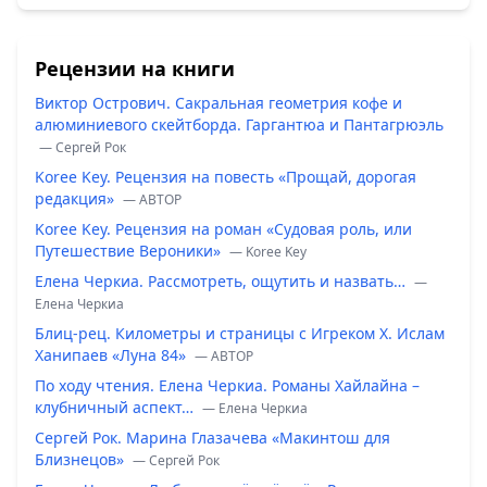
Рецензии на книги
Виктор Острович. Сакральная геометрия кофе и
алюминиевого скейтборда. Гаргантюа и Пантагрюэль
— Сергей Рок
Koree Key. Рецензия на повесть «Прощай, дорогая
редакция»
— ABTOP
Koree Key. Рецензия на роман «Судовая роль, или
Путешествие Вероники»
— Koree Key
Елена Черкиа. Рассмотреть, ощутить и назвать…
—
Елена Черкиа
Блиц-рец. Километры и страницы с Игреком Х. Ислам
Ханипаев «Луна 84»
— ABTOP
По ходу чтения. Елена Черкиа. Романы Хайлайна –
клубничный аспект…
— Елена Черкиа
Сергей Рок. Марина Глазачева «Макинтош для
Близнецов»
— Сергей Рок