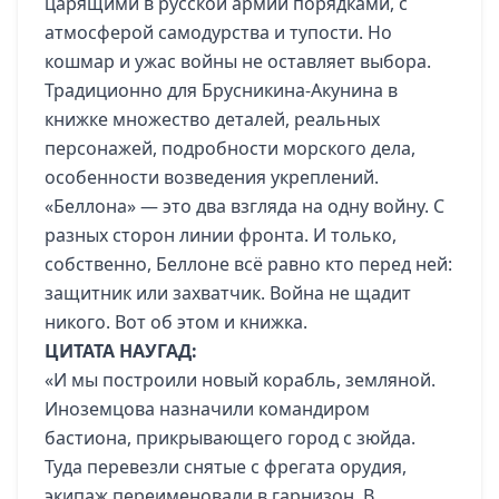
царящими в русской армии порядками, с
атмосферой самодурства и тупости. Но
кошмар и ужас войны не оставляет выбора.
Традиционно для Брусникина-Акунина в
книжке множество деталей, реальных
персонажей, подробности морского дела,
особенности возведения укреплений.
«Беллона» — это два взгляда на одну войну. С
разных сторон линии фронта. И только,
собственно, Беллоне всё равно кто перед ней:
защитник или захватчик. Война не щадит
никого. Вот об этом и книжка.
ЦИТАТА НАУГАД:
«И мы построили новый корабль, земляной.
Иноземцова назначили командиром
бастиона, прикрывающего город с зюйда.
Туда перевезли снятые с фрегата орудия,
экипаж переименовали в гарнизон. В