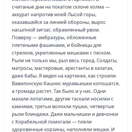
считаные дни на покатом склоне холма —
аккурат напротив моей Лысой горы,
оказавшейся за линией обороны, вырос
насыпной зигзаг, обрамленный рвом.
Поверху — амбразуры, обложенные
плетеными фашинами, и бойницы для
стрелков, укрепленные мешками с песком.
Рыли не только мы, рыл весь город. Солдаты,
матросы, мастеровые, арестанты в халатах,
даже бабы. Я видел на картинке, как строили
Вавилонскую башню: муравьишки копошатся,
а громада растет. Так было и у нас. Одни
махали лопатами, другие таскали носилки с
камнями, третьи волокли пушки, четвертые
рыли блиндажи. Даже мальчишки и девчонки
с Корабельной помогали — плели
здоровенные корзины, наполняли мешки. И