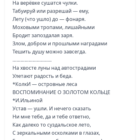
На верёвке сушатся чулки.
Табуируй или разрешай — ему,
Лету (что ушло) до — фонаря.
Моховыми тропами, лишайными
Бродит запоздалая заря.
Злом, добром и прошлыми наградами
Тешить душу можно завсегда.
………………………..
На хвосте луны над автострадами
Улетают радость и беда.
*КолкИ — островные леса
ВОСПОМИНАНИЕ О ЗОЛОТОМ КОЛЬЦЕ
*И.Ильиной
Устав — ушли. И нечего сказать
Ни мне тебе, да и тебе ответно,
Как далеко то суздальское лето,
С зеркальными осколками в глазах,