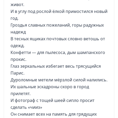
живот.
И в углу под рослой ёлкой примостился новый
год.
Гроздья славных пожеланий, горы радужных
надежд
В тесных ящиках почтовых словно ветошь от
одежд.
Конфетти — для пылесоса, дым шампанского
прокис.
Глаз зеркальных избегает весь трясущийся
Парис.
Дуроломные метели мёрзлой силой налились.
Их шальные эскадроны скоро в город
прилетят.
И фотограф с тощей шеей сипло просит
сделать «чииз»
Он снимает всех на память для грядущих