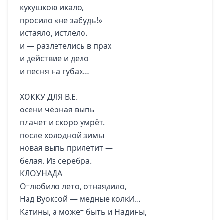
кукушкою икало,
просило «не забудь!»
истаяло, истлело.
и — разлетелись в прах
и действие и дело
и песня на губах…
ХОККУ ДЛЯ В.Е.
осени чёрная выпь
плачет и скоро умрёт.
после холодной зимы
новая выпь прилетит —
белая. Из серебра.
КЛОУНАДА
Отлюбило лето, отнаядило,
Над Вуоксой — медные колкИ…
Катины, а может быть и Надины,