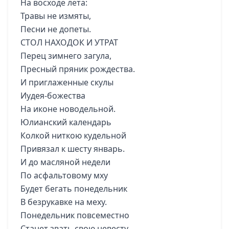
На восходе лета:
Травы не измяты,
Песни не допеты.
СТОЛ НАХОДОК И УТРАТ
Перец зимнего загула,
Пресный пряник рождества.
И приглаженные скулы
Иудея-божества
На иконе новодельной.
Юлианский календарь
Колкой ниткою кудельной
Привязал к шесту январь.
И до масляной недели
По асфальтовому мху
Будет бегать понедельник
В безрукавке на меху.
Понедельник повсеместно
Станет звать свою невесту,