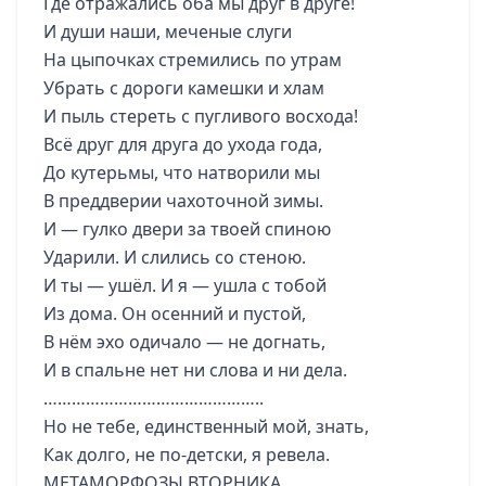
Где отражались оба мы друг в друге!
И души наши, меченые слуги
На цыпочках стремились по утрам
Убрать с дороги камешки и хлам
И пыль стереть с пугливого восхода!
Всё друг для друга до ухода года,
До кутерьмы, что натворили мы
В преддверии чахоточной зимы.
И — гулко двери за твоей спиною
Ударили. И слились со стеною.
И ты — ушёл. И я — ушла с тобой
Из дома. Он осенний и пустой,
В нём эхо одичало — не догнать,
И в спальне нет ни слова и ни дела.
………………………………………..
Но не тебе, единственный мой, знать,
Как долго, не по-детски, я ревела.
МЕТАМОРФОЗЫ ВТОРНИКА