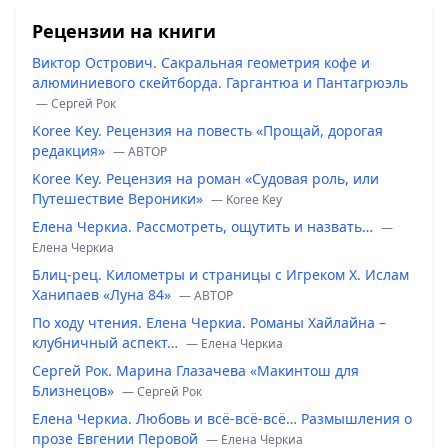
Рецензии на книги
Виктор Острович. Сакральная геометрия кофе и
алюминиевого скейтборда. Гаргантюа и Пантагрюэль
— Сергей Рок
Koree Key. Рецензия на повесть «Прощай, дорогая
редакция»
— ABTOP
Koree Key. Рецензия на роман «Судовая роль, или
Путешествие Вероники»
— Koree Key
Елена Черкиа. Рассмотреть, ощутить и назвать…
—
Елена Черкиа
Блиц-рец. Километры и страницы с Игреком Х. Ислам
Ханипаев «Луна 84»
— ABTOP
По ходу чтения. Елена Черкиа. Романы Хайлайна –
клубничный аспект…
— Елена Черкиа
Сергей Рок. Марина Глазачева «Макинтош для
Близнецов»
— Сергей Рок
Елена Черкиа. Любовь и всё-всё-всё… Размышления о
прозе Евгении Перовой
— Елена Черкиа