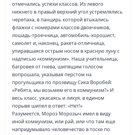
отмечались успехи классов. Из левого
нижнего в правый верхний угол устремлялись
черепаха, в панцирь которой втыкались
флажки с номерами классов-двоечников,
лошадь-троечница, автомобиль-хорошист,
самолет и, наконец, ракета-отличница,
упиравшаяся острым носом в красную луну с
надписью «коммунизм». Наша учительница,
багровея от гнева, шипящим голосом
вопрошала, указывая перстом на
прогульщика по прозвищу Сика Воробей:
«Ребята, мы возьмем его в коммунизм?» И
весь класс, ужасаясь и ликуя, в едином
порыве шипел в ответ: «Нет!»
Разумеется, Мороз Морозыч имел в виду
иной коммунизм, или рай, или что там еще
напридумывало человечество в тоске по