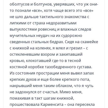
оболтусов и болтунов, уверявших, что уж они-
то познали «все», хотя чаще всего это «все»
не шло дальше тактильного знакомства с
липкими от страха недоразвитыми
выпуклостями ровесниц и влажных следов
мучительных неудач на их судорожно
сведенных стальных бедрах. Сидя на скамейке
с книжкой на коленях, я млел и грезил – с
остекленевшим взором и закипавшей
кровью, клокотавшей где-то в тесной
костяной коробке тазобедренного сустава.
Из состояния прострации меня вывел запах
крепких духов и еще более крепкого пота,
накрывший меня таким облаком, что я чуть
не задохнулся от счастья. Мимо меня,
помахивая в такт шагам книжкой,
прошествовала Карменсита – она пересекла