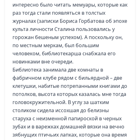
интересно было читать мемуары, которые как
раз тогда стали появляться в толстых
журналах (записки Бориса Горбатова об эпохе
культа личности Сталина пользовались у
горожан бешеным успехом). А поскольку он,
по местным меркам, был большим
человеком, библиотекарша снабжала его
новинками вне очереди.
Библиотека занимала две комнаты в
фабричном клубе рядом с бильярдной – две
клетушки, набитые потрепанными книгами до
потолков, высота которых казалась мне тогда
головокружительной. В углу за шатким
столиком сидела иссохшая до белизны
старуха с неизменной папироской в черных
зубах и в варежках домашней вязки на вечно
зябнущих птичьих лапках, которые она время