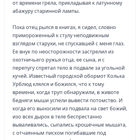
от времени грела, прикладывая к латунному
абажуру старинной лампы.
Пока отец рылся в книгах, я сидел, словно
примороженный к стулу неподвижным
взглядом старухи, не спускавшей с меня глаз.
Ее внук по неосторожности застрелил из
охотничьего ружья отца, ее сына, и с
перепугу спрятал тело в подвале за угольной
кучей. Известный городской обормот Колька
Урблюд клялся и божился, что к тому
времени, когда труп обнаружили, в животе
бедняги мыши успели вывести потомство. И
когда его выносили из подвала на свет божий,
изо всех дырок в теле беспрестанно
вываливались, сыпались крошечные мышата,
с отчаянным писком погибавшие под