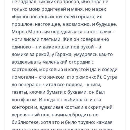
не задавал никаких вопросов, ибо знал не
только моих родителей и меня, но и всех
«буквоспособных» жителей городка, их
прошлое, настоящее, а возможно, и будущее.
Мороз Морозыч передвигался на костылях –
ноги висели плетьми. Жил он совершенно
одиноко – ни даже кошки под рукой – в
домике за рекой, у Гаража, умудряясь как-то
возделывать маленький огородик с
картошкой, морковью и капустой (да и соседи
помогали – кто яичком, кто рюмочкой). С утра
до вечера он читал все подряд – книги,
газеты, клочки бумаги с буквами: он был
логофагом. Иногда он выбирался из-за
конторки и, вдавливая костыли в скрипучий
деревянный пол, начинал бродить по
библиотеке, хотя это и было трудно: каждая
комната почему-то располагалась на своем