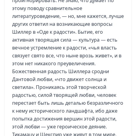
проигнорировать. Не знаю, что думает по
этому поводу сравнительное
литературоведение, — но, мне кажется, лучше
других ответил на возникающие вопросы
Шиллер в «Оде к радости». Бытие, его
активная творящая сила — культура — есть
вечное устремление к радости, «чья власть
связует свято все, что ныне врозь живет», и в
этом нет никакого преувеличения.
Божественная радость Шиллера сродни
Дантовой любви, «что движет солнца и
светила». Проникаясь этой творческой
радостью, силой творящей любви, человек
перестает быть лишь деталью безразличного
к нему исторического ландшафта, ибо даже
попытка достижения вершин этой радости,
этой любви — уже героическое деяние.
Тикамацу и Шекспир уже живут в том мире,