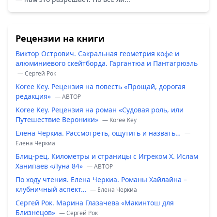
Рецензии на книги
Виктор Острович. Сакральная геометрия кофе и
алюминиевого скейтборда. Гаргантюа и Пантагрюэль
— Сергей Рок
Koree Key. Рецензия на повесть «Прощай, дорогая
редакция»
— ABTOP
Koree Key. Рецензия на роман «Судовая роль, или
Путешествие Вероники»
— Koree Key
Елена Черкиа. Рассмотреть, ощутить и назвать…
—
Елена Черкиа
Блиц-рец. Километры и страницы с Игреком Х. Ислам
Ханипаев «Луна 84»
— ABTOP
По ходу чтения. Елена Черкиа. Романы Хайлайна –
клубничный аспект…
— Елена Черкиа
Сергей Рок. Марина Глазачева «Макинтош для
Близнецов»
— Сергей Рок