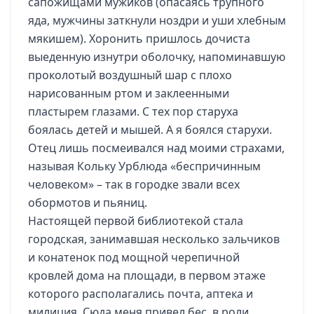
сапожищами мужиков (опасаясь трупного
яда, мужчины заткнули ноздри и уши хлебным
мякишем). Хоронить пришлось дочиста
выеденную изнутри оболочку, напоминавшую
проколотый воздушный шар с плохо
нарисованным ртом и заклеенными
пластырем глазами. С тех пор старуха
боялась детей и мышей. А я боялся старухи.
Отец лишь посмеивался над моими страхами,
называя Кольку Урблюда «беспричинным
человеком» – так в городке звали всех
обормотов и пьяниц.
Настоящей первой библиотекой стала
городская, занимавшая несколько зальчиков
и конатенок под мощной черепичной
кровлей дома на площади, в первом этаже
которого располагались почта, аптека и
милиция. Сюда меня привел бес, в роли