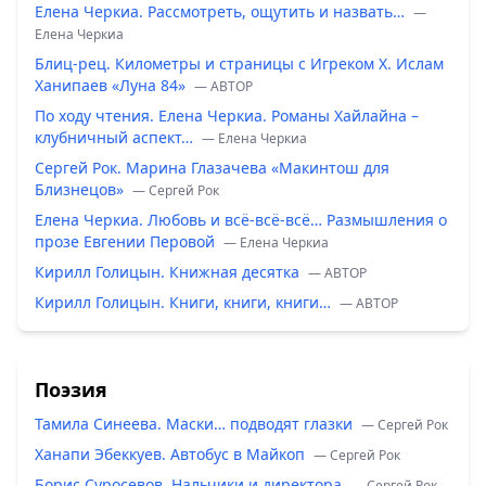
Елена Черкиа. Рассмотреть, ощутить и назвать…
—
Елена Черкиа
Блиц-рец. Километры и страницы с Игреком Х. Ислам
Ханипаев «Луна 84»
— ABTOP
По ходу чтения. Елена Черкиа. Романы Хайлайна –
клубничный аспект…
— Елена Черкиа
Сергей Рок. Марина Глазачева «Макинтош для
Близнецов»
— Сергей Рок
Елена Черкиа. Любовь и всё-всё-всё… Размышления о
прозе Евгении Перовой
— Елена Черкиа
Кирилл Голицын. Книжная десятка
— ABTOP
Кирилл Голицын. Книги, книги, книги…
— ABTOP
Поэзия
Тамила Синеева. Маски… подводят глазки
— Сергей Рок
Ханапи Эбеккуев. Автобус в Майкоп
— Сергей Рок
Борис Суросевов. Нальчики и директора
— Сергей Рок