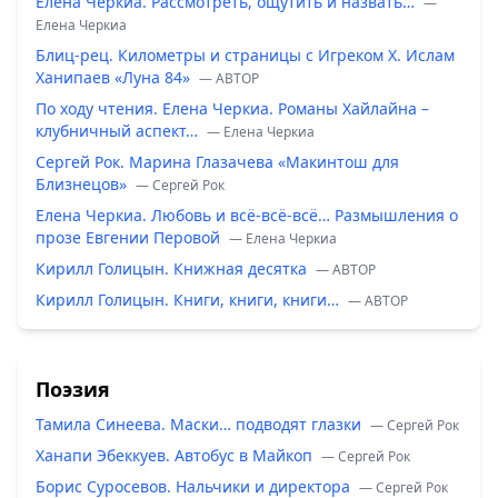
Елена Черкиа. Рассмотреть, ощутить и назвать…
—
Елена Черкиа
Блиц-рец. Километры и страницы с Игреком Х. Ислам
Ханипаев «Луна 84»
— ABTOP
По ходу чтения. Елена Черкиа. Романы Хайлайна –
клубничный аспект…
— Елена Черкиа
Сергей Рок. Марина Глазачева «Макинтош для
Близнецов»
— Сергей Рок
Елена Черкиа. Любовь и всё-всё-всё… Размышления о
прозе Евгении Перовой
— Елена Черкиа
Кирилл Голицын. Книжная десятка
— ABTOP
Кирилл Голицын. Книги, книги, книги…
— ABTOP
Поэзия
Тамила Синеева. Маски… подводят глазки
— Сергей Рок
Ханапи Эбеккуев. Автобус в Майкоп
— Сергей Рок
Борис Суросевов. Нальчики и директора
— Сергей Рок