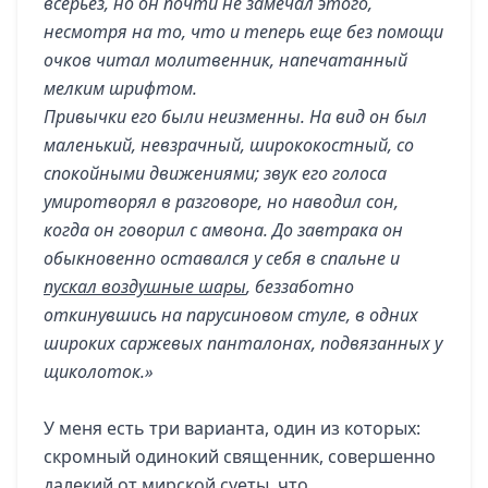
всерьез, но он почти не замечал этого,
несмотря на то, что и теперь еще без помощи
очков читал молитвенник, напечатанный
мелким шрифтом.
Привычки его были неизменны. На вид он был
маленький, невзрачный, ширококостный, со
спокойными движениями; звук его голоса
умиротворял в разговоре, но наводил сон,
когда он говорил с амвона. До завтрака он
обыкновенно оставался у себя в спальне и
пускал воздушные шары
, беззаботно
откинувшись на парусиновом стуле, в одних
широких саржевых панталонах, подвязанных у
щиколоток.»
У меня есть три варианта, один из которых:
скромный одинокий священник, совершенно
далекий от мирской суеты, что