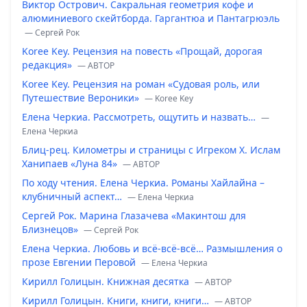
Виктор Острович. Сакральная геометрия кофе и
алюминиевого скейтборда. Гаргантюа и Пантагрюэль
— Сергей Рок
Koree Key. Рецензия на повесть «Прощай, дорогая
редакция»
— ABTOP
Koree Key. Рецензия на роман «Судовая роль, или
Путешествие Вероники»
— Koree Key
Елена Черкиа. Рассмотреть, ощутить и назвать…
—
Елена Черкиа
Блиц-рец. Километры и страницы с Игреком Х. Ислам
Ханипаев «Луна 84»
— ABTOP
По ходу чтения. Елена Черкиа. Романы Хайлайна –
клубничный аспект…
— Елена Черкиа
Сергей Рок. Марина Глазачева «Макинтош для
Близнецов»
— Сергей Рок
Елена Черкиа. Любовь и всё-всё-всё… Размышления о
прозе Евгении Перовой
— Елена Черкиа
Кирилл Голицын. Книжная десятка
— ABTOP
Кирилл Голицын. Книги, книги, книги…
— ABTOP