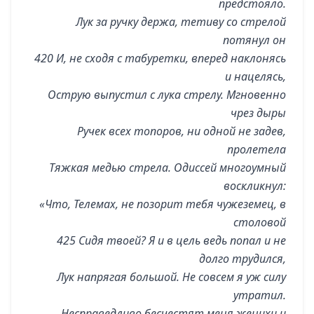
предстояло.
Лук за ручку держа, тетиву со стрелой
потянул он
420 И, не сходя с табуретки, вперед наклонясь
и нацелясь,
Острую выпустил с лука стрелу. Мгновенно
чрез дыры
Ручек всех топоров, ни одной не задев,
пролетела
Тяжкая медью стрела. Одиссей многоумный
воскликнул:
«Что, Телемах, не позорит тебя чужеземец, в
столовой
425 Сидя твоей? Я и в цель ведь попал и не
долго трудился,
Лук напрягая большой. Не совсем я уж силу
утратил.
Несправедливо бесчестят меня женихи и