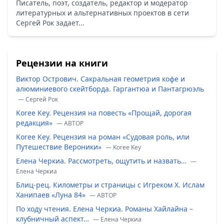
Писатель, поэт, создатель, редактор и модератор
литературных и альтернативных проектов в сети
Сергей Рок задает...
Рецензии на книги
Виктор Острович. Сакральная геометрия кофе и
алюминиевого скейтборда. Гаргантюа и Пантагрюэль
— Сергей Рок
Koree Key. Рецензия на повесть «Прощай, дорогая
редакция»
— ABTOP
Koree Key. Рецензия на роман «Судовая роль, или
Путешествие Вероники»
— Koree Key
Елена Черкиа. Рассмотреть, ощутить и назвать…
—
Елена Черкиа
Блиц-рец. Километры и страницы с Игреком Х. Ислам
Ханипаев «Луна 84»
— ABTOP
По ходу чтения. Елена Черкиа. Романы Хайлайна –
клубничный аспект…
— Елена Черкиа