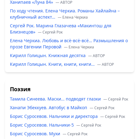
Ханипаев «Луна 84»
— ABTOP
По ходу чтения. Елена Черкиа. Романы Хайлайна –
клубничный аспект…
— Елена Черкиа
Сергей Рок. Марина Глазачева «Макинтош для
Близнецов»
— Сергей Рок
Елена Черкиа. Любовь и всё-всё-всё… Размышления о
прозе Евгении Перовой
— Елена Черкиа
Кирилл Голицын. Книжная десятка
— ABTOP
Кирилл Голицын. Книги, книги, книги…
— ABTOP
Поэзия
Тамила Синеева. Маски… подводят глазки
— Сергей Рок
Ханапи Эбеккуев. Автобус в Майкоп
— Сергей Рок
Борис Суросевов. Нальчики и директора
— Сергей Рок
Борис Суросевов. Нальчики-5
— Сергей Рок
Борис Суросевов. Мухи
— Сергей Рок