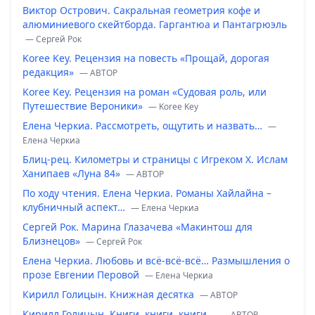
Виктор Острович. Сакральная геометрия кофе и
алюминиевого скейтборда. Гаргантюа и Пантагрюэль
— Сергей Рок
Koree Key. Рецензия на повесть «Прощай, дорогая
редакция»
— ABTOP
Koree Key. Рецензия на роман «Судовая роль, или
Путешествие Вероники»
— Koree Key
Елена Черкиа. Рассмотреть, ощутить и назвать…
—
Елена Черкиа
Блиц-рец. Километры и страницы с Игреком Х. Ислам
Ханипаев «Луна 84»
— ABTOP
По ходу чтения. Елена Черкиа. Романы Хайлайна –
клубничный аспект…
— Елена Черкиа
Сергей Рок. Марина Глазачева «Макинтош для
Близнецов»
— Сергей Рок
Елена Черкиа. Любовь и всё-всё-всё… Размышления о
прозе Евгении Перовой
— Елена Черкиа
Кирилл Голицын. Книжная десятка
— ABTOP
Кирилл Голицын. Книги, книги, книги…
— ABTOP