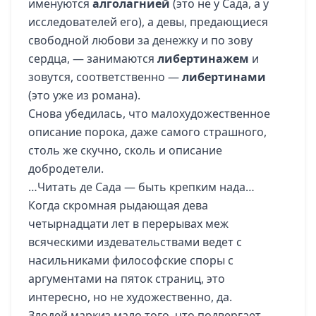
именуются
алголагнией
(это не у Сада, а у
исследователей его), а девы, предающиеся
свободной любови за денежку и по зову
сердца, — занимаются
либертинажем
и
зовутся, соответственно —
либертинами
(это уже из романа).
Снова убедилась, что малохудожественное
описание порока, даже самого страшного,
столь же скучно, сколь и описание
добродетели.
…Читать де Сада — быть крепким нада…
Когда скромная рыдающая дева
четырнадцати лет в перерывах меж
всяческими издевательствами ведет с
насильниками философские споры с
аргументами на пяток страниц, это
интересно, но не художественно, да.
Злодей маркиз мало того, что подвергает