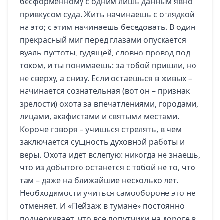
бесформенному с одним лишь данным явно
привкусом суда. Жить начинаешь с оглядкой
на это; с этим начинаешь беседовать. В один
прекрасный миг перед глазами опускается
вуаль пустоты, гудящей, словно провод под
током, и ты понимаешь: за тобой пришли, но
не сверху, а снизу. Если остаешься в живых –
начинается сознательная (вот он – признак
зрелости) охота за впечатлениями, городами,
лицами, акафистами и святыми местами.
Короче говоря – учишься стрелять, в чем
заключается сущность духовной работы и
веры. Охота идет вслепую: никогда не знаешь,
что из добытого останется с тобой не то, что
там – даже на ближайшие несколько лет.
Необходимости учиться самообороне это не
отменяет. И «Пейзаж в тумане» постоянно
подчеркивает, что все попутчики на дороге в