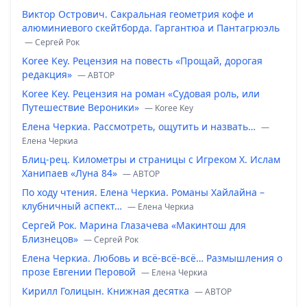
Виктор Острович. Сакральная геометрия кофе и
алюминиевого скейтборда. Гаргантюа и Пантагрюэль
— Сергей Рок
Koree Key. Рецензия на повесть «Прощай, дорогая
редакция»
— ABTOP
Koree Key. Рецензия на роман «Судовая роль, или
Путешествие Вероники»
— Koree Key
Елена Черкиа. Рассмотреть, ощутить и назвать…
—
Елена Черкиа
Блиц-рец. Километры и страницы с Игреком Х. Ислам
Ханипаев «Луна 84»
— ABTOP
По ходу чтения. Елена Черкиа. Романы Хайлайна –
клубничный аспект…
— Елена Черкиа
Сергей Рок. Марина Глазачева «Макинтош для
Близнецов»
— Сергей Рок
Елена Черкиа. Любовь и всё-всё-всё… Размышления о
прозе Евгении Перовой
— Елена Черкиа
Кирилл Голицын. Книжная десятка
— ABTOP