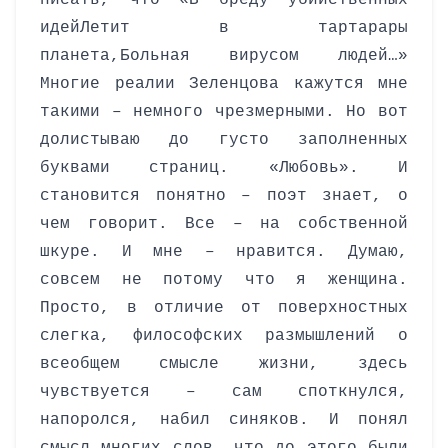
писать, что
«В бреду убийственных
идей
Летит в тартарары
планета,
Больная вирусом людей…»
Многие реалии Зеленцова кажутся мне
такими – немного чрезмерными. Но вот
долистываю до густо заполненных
буквами страниц. «Любовь». И
становится понятно – поэт знает, о
чем говорит. Все – на собственной
шкуре. И мне – нравится. Думаю,
совсем не потому что я женщина.
Просто, в отличие от поверхностных
слегка, философских размышлений о
всеобщем смысле жизни, здесь
чувствуется – сам споткнулся,
напоролся, набил синяков. И понял