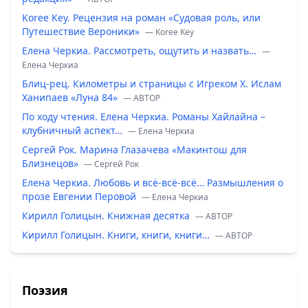
Koree Key. Рецензия на роман «Судовая роль, или
Путешествие Вероники»
— Koree Key
Елена Черкиа. Рассмотреть, ощутить и назвать…
—
Елена Черкиа
Блиц-рец. Километры и страницы с Игреком Х. Ислам
Ханипаев «Луна 84»
— ABTOP
По ходу чтения. Елена Черкиа. Романы Хайлайна –
клубничный аспект…
— Елена Черкиа
Сергей Рок. Марина Глазачева «Макинтош для
Близнецов»
— Сергей Рок
Елена Черкиа. Любовь и всё-всё-всё… Размышления о
прозе Евгении Перовой
— Елена Черкиа
Кирилл Голицын. Книжная десятка
— ABTOP
Кирилл Голицын. Книги, книги, книги…
— ABTOP
Поэзия