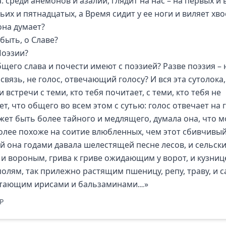
: среди анемонов и азалий, глядит на нас – на первых и 
ьих и пятнадцатых, а Время сидит у ее ноги и виляет хво
она думает?
быть, о Славе?
Поэзии?
бщего слава и почести имеют с поэзией? Разве поэзия – 
связь, не голос, отвечающий голосу? И вся эта сутолока,
 и встречи с теми, кто тебя почитает, с теми, кто тебя не
т, что общего во всем этом с сутью: голос отвечает на 
жет быть более тайного и медлящего, думала она, что 
олее похоже на соитие влюбленных, чем этот сбивчивый
й она годами давала шелестящей песне лесов, и сельск
 и вороным, грива к гриве ожидающим у ворот, и кузниц
полям, так прилежно растящим пшеницу, репу, траву, и с
тающим ирисами и бальзаминами…»
P