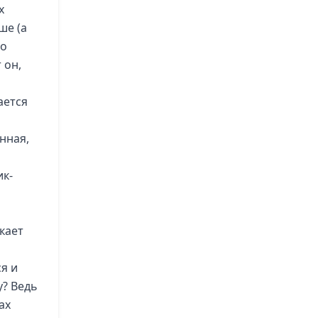
х
ше (а
то
 он,
ается
нная,
ик-
икает
я и
у? Ведь
ах