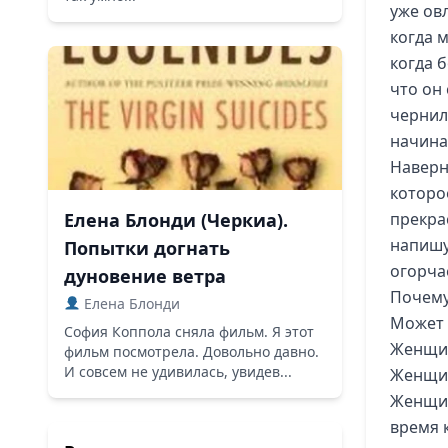
уже ов
когда 
когда б
что он
чернил
начина
Наверн
которо
Елена Блонди (Черкиа).
прекра
напишу
Попытки догнать
огорча
дуновение ветра
Почему
Елена Блонди
Может 
София Коппола сняла фильм. Я этот
Женщин
фильм посмотрела. Довольно давно.
И совсем не удивилась, увидев...
Женщин
Женщин
время 