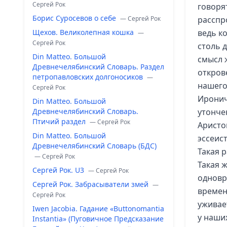
Сергей Рок
говорят
Борис Суросевов о себе
— Сергей Рок
расспро
Щехов. Великолепная кошка
ведь ко
—
Сергей Рок
столь 
Din Matteo. Большой
смысл 
Древнечелябинский Словарь. Раздел
откров
петропавловских долгоносиков
—
нашего 
Сергей Рок
Иронич
Din Matteo. Большой
Древнечелябинский Словарь.
утонче
Птичий раздел
— Сергей Рок
Аристо
Din Matteo. Большой
эссеис
Древнечелябинский Словарь (БДС)
Такая 
— Сергей Рок
Такая ж
Сергей Рок. U3
— Сергей Рок
одновр
Сергей Рок. Забрасыватели змей
—
времен
Сергей Рок
уживае
Iwen Jacobia. Гадание «Buttonomantia
у наших
Instantia» (Пуговичное Предсказание