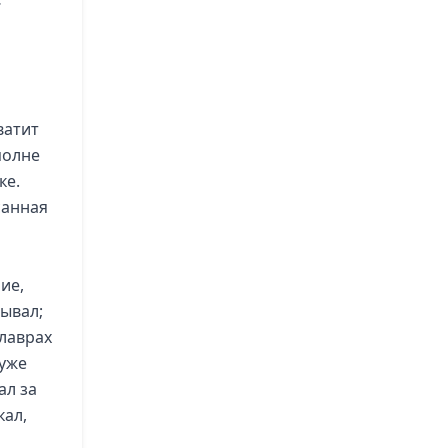
ватит
полне
ке.
санная
ие,
сывал;
 лаврах
 уже
ал за
кал,