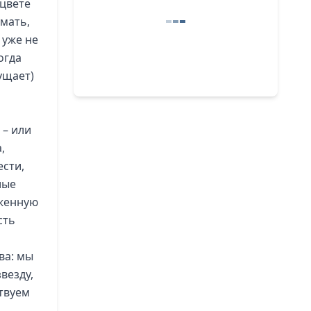
 цвете
умать,
 уже не
огда
ущает)
– или
,
ести,
лые
оженную
сть
ва: мы
везду,
твуем
…