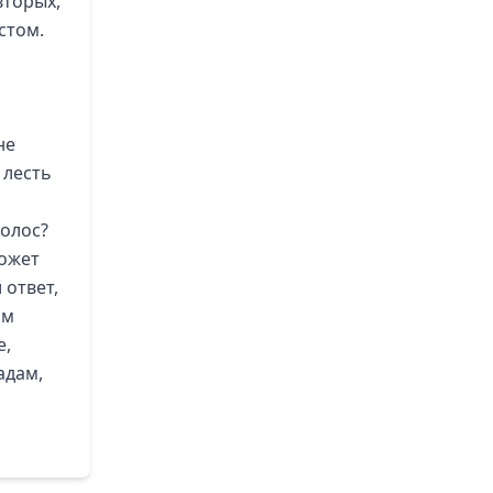
вторых,
стом.
не
 лесть
голос?
может
 ответ,
им
е,
адам,