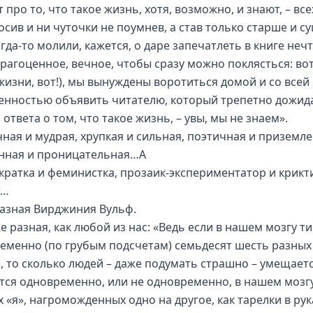
 про то, что такое жизнь, хотя, возможно, и знают, – все
сив и ни чуточки не поумнев, а став только старше и су
гда-то молили, кажется, о даре запечатлеть в книге неч
драгоценное, вечное, чтобы сразу можно поклясться: вот
жизни, вот!), мы вынуждены воротиться домой и со всей
енностью объявить читателю, который трепетно дожид
ответа о том, что такое жизнь, – увы, мы не знаем».
ная и мудрая, хрупкая и сильная, поэтичная и приземле
нная и проницательная…А
кратка и феминистка, прозаик-экспериментатор и крикт
т…
разная Вирджиния Вульф.
е разная, как любой из нас: «Ведь если в нашем мозгу т
еменно (по грубым подсчетам) семьдесят шесть разных
, то сколько людей – даже подумать страшно – умещаетс
тся одновременно, или не одновременно, в нашем мозг
 «я», нагроможденных одно на другое, как тарелки в рук