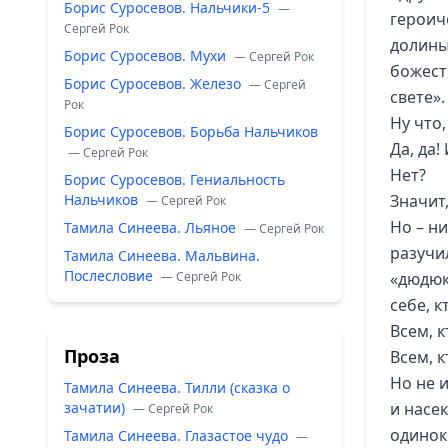
Борис Суросевов. Нальчики-5
—
героич
Сергей Рок
долины
Борис Суросевов. Мухи
— Сергей Рок
божест
Борис Суросевов. Железо
— Сергей
свете».
Рок
Ну что,
Борис Суросевов. Борьба Нальчиков
Да, да!
— Сергей Рок
Нет?
Борис Суросевов. Гениальность
Нальчиков
Значит,
— Сергей Рок
Но – н
Тамила Синеева. Льяное
— Сергей Рок
разучи
Тамила Синеева. Мальвина.
Послесловие
— Сергей Рок
«дюдюк
себе, 
Всем, к
Проза
Всем, к
Но не 
Тамила Синеева. Тилли (сказка о
зачатии)
и насе
— Сергей Рок
одинок
Тамила Синеева. Глазастое чудо
—