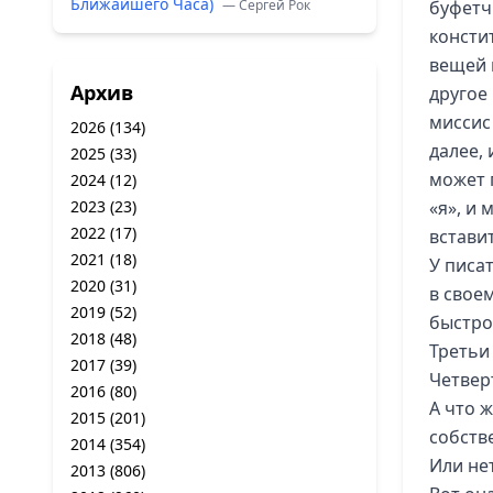
Ближайшего Часа)
— Сергей Рок
буфетчи
констит
вещей 
Архив
другое
миссис 
2026
(134)
далее,
2025
(33)
может 
2024
(12)
2023
(23)
«я», и 
2022
(17)
вставит
2021
(18)
У писа
2020
(31)
в своем
2019
(52)
быстро
2018
(48)
Третьи
2017
(39)
Четвер
2016
(80)
А что 
2015
(201)
собств
2014
(354)
Или нет
2013
(806)