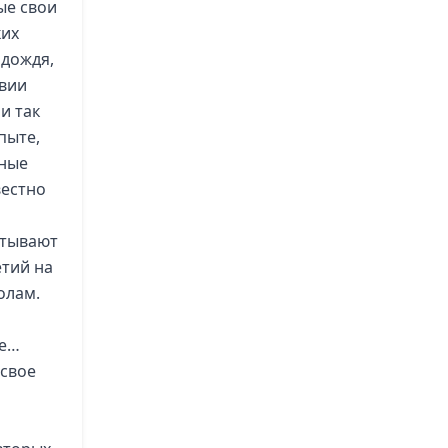
ые свои
ких
 дождя,
твии
и так
пыте,
зные
вестно
стывают
етий на
олам.
ые…
 свое