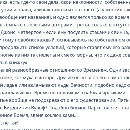
ка, есть где-то свои дела, свои наклонности, собственн
уции и права, или как там вы их назовете (а у многих та
вообще нет названия), и одно является только во время
 в комнате с зелеными шторами, третье только в отсутс
Джонс, четвертое – если ему посулить стаканчик винца, 
 и тому подобно; каждый, основываясь на собственном о
продолжить список условий, которые ставят ему его ра
многие из них так нелепы и смехотворны, что их даже со
ь в книжку».
телей разнообразные отношения со Временем. Одни за
 веке, как муха в янтаре. Другие несутся по волнам стол
й ладье или взламывают льды Вечности, подобно ледок
 раскладывают Время по полочкам, снабжая ярлыками.
тые вообще не подозревают о его существовании. Пят
же Вирджиния Вульф? Подобно богине Парке, плетет она
енное Время, звеня коклюшками…
, не так!