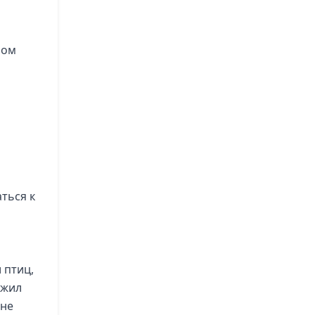
лом
ться к
 птиц,
 жил
 не