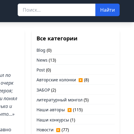
Найти
Все категории
Blog
(0)
News
(13)
Post
(0)
ил по
Авторские колонки
(8)
▶
 очерк
ЗАБОР
(2)
героя;
и понял
литературный монгол
(5)
ько и
Наши авторы
(115)
▶
 что…»
Наши конкурсы
(1)
давно
Новости
(77)
▶