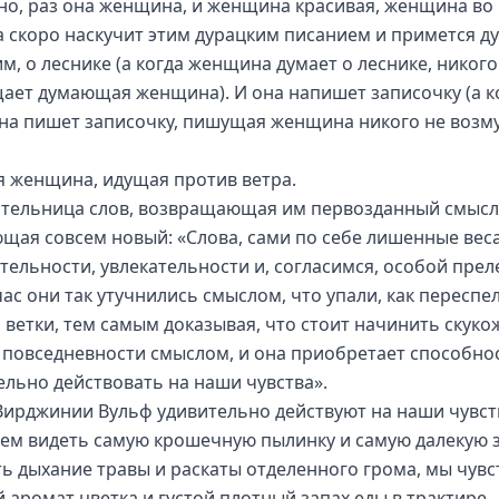
но, раз она женщина, и женщина красивая, женщина во
на скоро наскучит этим дурацким писанием и примется д
м, о леснике (а когда женщина думает о леснике, никого
ает думающая женщина). И она напишет записочку (а к
а пишет записочку, пишущая женщина никого не возм
я женщина, идущая против ветра.
тельница слов, возвращающая им первозданный смысл 
щая совсем новый: «Слова, сами по себе лишенные веса
тельности, увлекательности и, согласимся, особой прел
час они так утучнились смыслом, что упали, как переспе
с ветки, тем самым доказывая, что стоит начинить скук
 повседневности смыслом, и она приобретает способно
ельно действовать на наши чувства».
Вирджинии Вульф удивительно действуют на наши чувст
ем видеть самую крошечную пылинку и самую далекую з
ь дыхание травы и раскаты отделенного грома, мы чувс
 аромат цветка и густой плотный запах еды в трактире