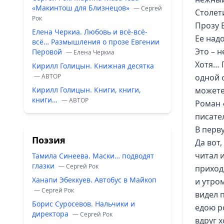
«Макинтош для Близнецов»
— Сергей
Столети
Рок
Прозу 
Елена Черкиа. Любовь и всё-всё-
Ее над
всё… Размышления о прозе Евгении
Это – н
Перовой
— Елена Черкиа
Хотя… 
Кирилл Голицын. Книжная десятка
— ABTOP
одной 
Кирилл Голицын. Книги, книги,
можете 
книги…
— ABTOP
Роман 
писате
В перв
Поэзия
Да вот
читал 
Тамила Синеева. Маски… подводят
глазки
— Сергей Рок
приход
Ханапи Эбеккуев. Автобус в Майкоп
и утро
— Сергей Рок
видел 
Борис Суросевов. Нальчики и
едою р
директора
— Сергей Рок
вдруг х