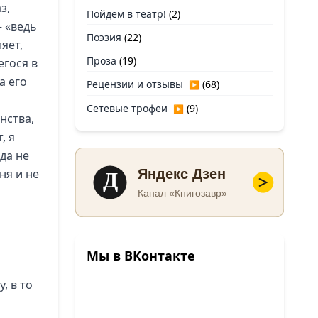
з,
Пойдем в театр!
(2)
– «ведь
Поэзия
(22)
яет,
Проза
(19)
егося в
а его
Рецензии и отзывы
(68)
▶
Сетевые трофеи
(9)
▶
нства,
, я
да не
Д
ня и не
Яндекс Дзен
Канал «Книгозавр»
Мы в ВКонтакте
, в то