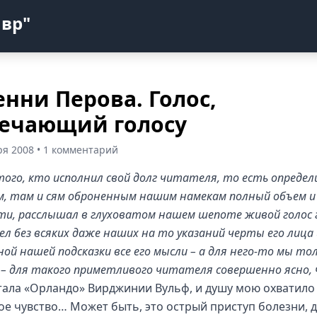
авр"
нни Перова. Голос,
ечающий голосу
ря 2008 • 1 комментарий
того, кто исполнил свой долг читателя, то есть определ
м, там и сям оброненным нашим намекам полный объем и
ти, расслышал в глуховатом нашем шепоте живой голос 
ел без всяких даже наших на то указаний черты его лица 
ной нашей подсказки все его мысли – а для него-то мы тол
 – для такого приметливого читателя совершенно ясно,
тала «Орландо» Вирджинии Вульф, и душу мою охватило
ое чувство… Может быть, это острый приступ болезни, 