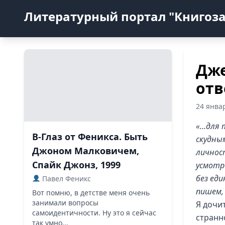
Литературный портал "Книгоз
Дже
отв
24 янва
«…для 
В-Глаз от Феникса. Быть
скудны
Джоном Малковичем,
личнос
Спайк Джонз, 1999
усмотр
без еди
Павел Феникс
пишем,
Вот помню, в детстве меня очень
занимали вопросы
Я дочи
самоидентичности. Ну это я сейчас
странн
так умно...