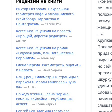
Рецензии на книги
«конеч
лет, о
Виктор Острович. Сакральная
геометрия кофе и алюминиевого
положи
скейтборда. Гаргантюа и
возмущ
Пантагрюэль
— Сергей Рок
женщин
Koree Key. Рецензия на повесть
…»
«Прощай, дорогая редакция»
—
Хрупка
ABTOP
Повели
Koree Key. Рецензия на роман
«Судовая роль, или Путешествие
придаю
Вероники»
— Koree Key
вырази
Елена Черкиа. Рассмотреть, ощутить
но сей
и назвать…
— Елена Черкиа
орехи 
Блиц-рец. Километры и страницы с
шкурку
Игреком Х. Ислам Ханипаев «Луна
удивит
84»
— ABTOP
Слова 
По ходу чтения. Елена Черкиа.
начина
Романы Хайлайна – клубничный
аспект…
— Елена Черкиа
слышат
Сергей Рок. Марина Глазачева
нежный