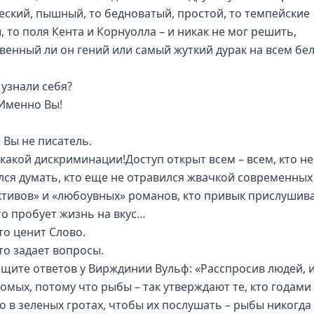
еский, пышный, то бедноватый, простой, то темпейские
, то поля Кента и Корнуолла – и никак не мог решить,
венный ли он гений или самый жуткий дурак на всем бе
 узнали себя?
 Именно Вы!
 Вы не писатель.
икакой дискриминации!Доступ открыт всем – всем, кто не
лся думать, кто еще не отравился жвачкой современных
тивов» и «любоувных» романов, кто привык прислушива
кто пробует жизнь на вкус…
то ценит Слово.
то задает вопросы.
ищите ответов у Вирждинии Вульф: «Расспросив людей, и
комых, потому что рыбы – так утверждают те, кто годами
о в зеленых гротах, чтобы их послушать – рыбы никогда