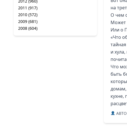
Вот она
2012
(960)
на трет
2011
(917)
2010
(572)
О чем 
2009
(681)
Может 
2008
(604)
Или о 
«Что о
тайная 
и хула,
почитае
Что мо
быть б
которы
домам,
кухне, 
расцве
ABTO