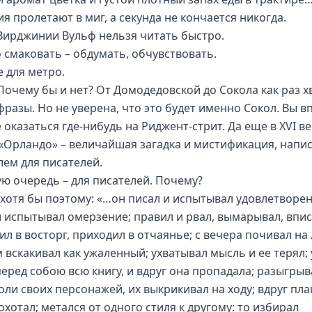
я пролетают в миг, а секунда не кончается никогда.
Вирджинии Вульф нельзя читать быстро.
о смаковать – обдумать, обчувствовать.
е для метро.
Почему бы и нет? От Домодедовской до Сокола как раз х
фразы. Но не уверена, что это будет именно Сокол. Вы в
оказаться где-нибудь на Риджент-стрит. Да еще в XVI ве
«Орландо» – величайшая загадка и мистификация, напи
лем для писателей.
ую очередь – для писателей. Почему?
, хотя бы поэтому: «…он писал и испытывал удовлетворен
и испытывал омерзение; правил и рвал, вымарывал, впи
ил в восторг, приходил в отчаянье; с вечера почивал на
м вскакивал как ужаленный; ухватывал мысль и ее терял;
перед собою всю книгу, и вдруг она пропадала; разыгрыв
оли своих персонажей, их выкрикивал на ходу; вдруг пла
охотал; метался от одного стиля к другому: то избирал