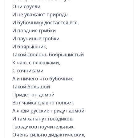
Они озуели
И не уважают природы.
И бубочнику достается все.
И поздние грибки
И паучиные гробки.
И боярышник,
Такой сволочь боярышистый
К чаю, с плюшками,
С сочниками
А и ничего что бубочник
Такой большой
Придет он домой
Вот чайка славно попьет.
А люди русские придут домой
И там хапанут гвоздиков
Гвоздиков поучительных,
Очень сильно дидактических,