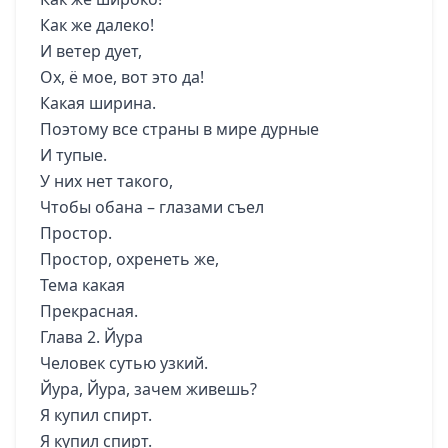
Как же далеко!
И ветер дует,
Ох, ё мое, вот это да!
Какая ширина.
Поэтому все страны в мире дурные
И тупые.
У них нет такого,
Чтобы обана – глазами съел
Простор.
Простор, охренеть же,
Тема какая
Прекрасная.
Глава 2. Йура
Человек сутью узкий.
Йура, Йура, зачем живешь?
Я купил спирт.
Я купил спирт.