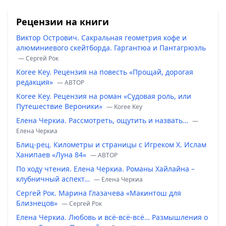
Рецензии на книги
Виктор Острович. Сакральная геометрия кофе и
алюминиевого скейтборда. Гаргантюа и Пантагрюэль
— Сергей Рок
Koree Key. Рецензия на повесть «Прощай, дорогая
редакция»
— ABTOP
Koree Key. Рецензия на роман «Судовая роль, или
Путешествие Вероники»
— Koree Key
Елена Черкиа. Рассмотреть, ощутить и назвать…
—
Елена Черкиа
Блиц-рец. Километры и страницы с Игреком Х. Ислам
Ханипаев «Луна 84»
— ABTOP
По ходу чтения. Елена Черкиа. Романы Хайлайна –
клубничный аспект…
— Елена Черкиа
Сергей Рок. Марина Глазачева «Макинтош для
Близнецов»
— Сергей Рок
Елена Черкиа. Любовь и всё-всё-всё… Размышления о