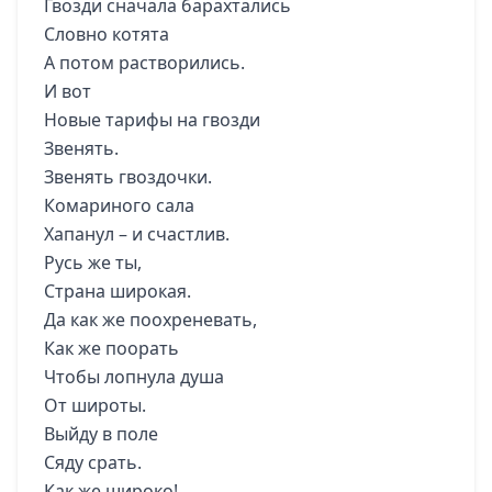
Гвозди сначала барахтались
Словно котята
А потом растворились.
И вот
Новые тарифы на гвозди
Звенять.
Звенять гвоздочки.
Комариного сала
Хапанул – и счастлив.
Русь же ты,
Страна широкая.
Да как же поохреневать,
Как же поорать
Чтобы лопнула душа
От широты.
Выйду в поле
Сяду срать.
Как же широко!