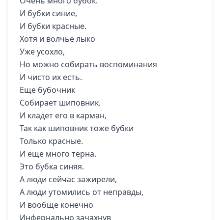
Очень много бубок.
И бубки синие,
И бубки красные.
Хотя и волчье лыко
Уже усохло,
Но можно собирать воспоминания
И чисто их есть.
Еще бубочник
Собирает шиповник.
И кладет его в карман,
Так как шиповник тоже бубки
Только красные.
И еще много тёрна.
Это бубка синяя.
А люди сейчас зажирели,
А люди утомились от неправды,
И вообще конечно
Инфернально зачахнув