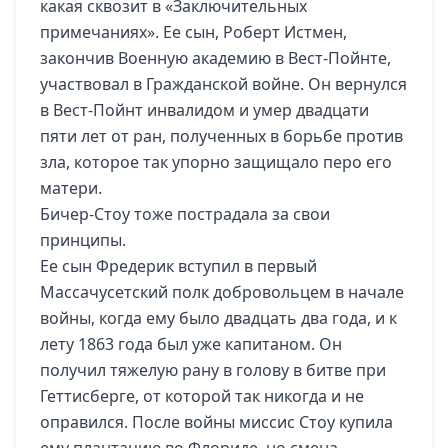
какая сквозит в «Заключительных
примечаниях». Ее сын, Роберт Истмен,
закончив Военную академию в Вест-Пойнте,
участвовал в Гражданской войне. Он вернулся
в Вест-Пойнт инвалидом и умер двадцати
пяти лет от ран, полученных в борьбе против
зла, которое так упорно защищало перо его
матери.
Бичер-Стоу тоже пострадала за свои
принципы.
Ее сын Фредерик вступил в первый
Массачусетский полк добровольцем в начале
войны, когда ему было двадцать два года, и к
лету 1863 года был уже капитаном. Он
получил тяжелую рану в голову в битве при
Геттисберге, от которой так никогда и не
оправился. После войны миссис Стоу купила
ему плантацию во Флориде, но смена