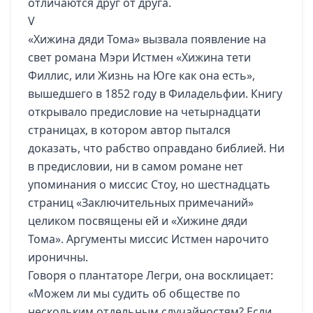
отличаются друг от друга.
V
«Хижина дяди Тома» вызвала появление на
свет романа Мэри Истмен «Хижина тети
Филлис, или Жизнь на Юге как она есть»,
вышедшего в 1852 году в Филадельфии. Книгу
открывало предисловие на четырнадцати
страницах, в котором автор пытался
доказать, что рабство оправдано библией. Ни
в предисловии, ни в самом романе нет
упоминания о миссис Стоу, но шестнадцать
страниц «Заключительных примечаний»
целиком посвящены ей и «Хижине дяди
Тома». Аргументы миссис Истмен нарочито
ироничны.
Говоря о плантаторе Легри, она восклицает:
«Можем ли мы судить об обществе по
нескольким отдельным случайностям? Если