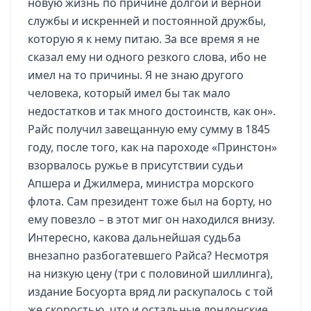
новую жизнь по причине долгой и верной
службы и искренней и постоянной дружбы,
которую я к нему питаю. За все время я не
сказал ему ни одного резкого слова, ибо не
имел на то причины. Я не знаю другого
человека, который имел бы так мало
недостатков и так много достоинств, как он».
Райс получил завещанную ему сумму в 1845
году, после того, как на пароходе «Принстон»
взорвалось ружье в присутствии судьи
Апшера и Джилмера, министра морского
флота. Сам президент тоже был на борту, но
ему повезло – в этот миг он находился внизу.
Интересно, какова дальнейшая судьба
внезапно разбогатевшего Райса? Несмотря
на низкую цену (три с половиной шиллинга),
издание Босуорта вряд ли раскупалось с той
же скоростью, что и остальные лондонские