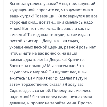
Вы не запутались ушами? А вы, прильнувший
к украденной, спросите ее, что думает она о
ваших угрях? Товарищи… (я повернулся во все
стороны) они… вот эти… они смеялись надо
мною! Вон тот смеялся… Знаешь ли как ты
смеялся? Ты издавал те звуки, какие издает
пустой клистир… Девушка… «в садах,
украшенных весной царица, равной розы нет,
чтобы идти на вас войною, на ваши
восемнадцать лет!..» Девушка! Кричите!
Зовите на помощь! Мы спасем вас. Что
случилось с миром? Он щупает вас, и вы
ежитесь? Вам приятно? (Я сделал паузу и
затем торжественно сказал.) Я зову вас,
Сядьте здесь со мной. Почему вы смеялись
надо мной? Я стою перед вами, незнакомая
девушка, и прошу: не теряйте меня. Просто