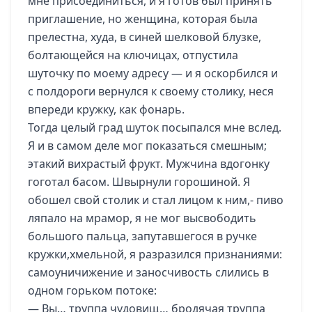
мне присоединиться, и я готов был принять
приглашение, но женщина, которая была
прелестна, худа, в синей шелковой блузке,
болтающейся на ключицах, отпустила
шуточку по моему адресу — и я оскорбился и
с полдороги вернулся к своему столику, неся
впереди кружку, как фонарь.
Тогда целый град шуток посыпался мне вслед.
Я и в самом деле мог показаться смешным;
этакий вихрастый фрукт. Мужчина вдогонку
гоготал басом. Швырнули горошиной. Я
обошел свой столик и стал лицом к ним,- пиво
ляпало на мрамор, я не мог высвободить
большого пальца, запутавшегося в ручке
кружки,хмельной, я разразился признаниями:
самоуничижение и заносчивость слились в
одном горьком потоке:
— Вы… труппа чудовищ… бродячая труппа