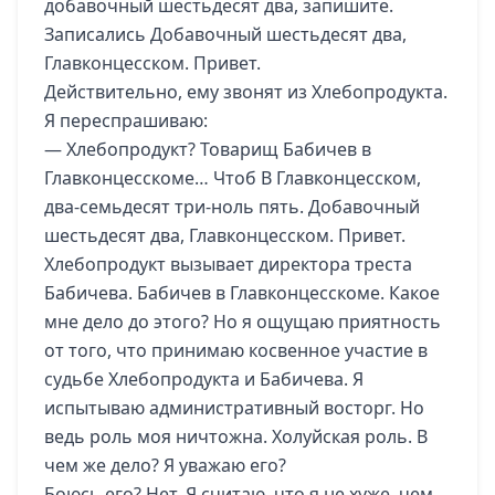
добавочный шестьдесят два, запишите.
Записались Добавочный шестьдесят два,
Главконцесском. Привет.
Действительно, ему звонят из Хлебопродукта.
Я переспрашиваю:
— Хлебопродукт? Товарищ Бабичев в
Главконцесскоме… Чтоб В Главконцесском,
два-семьдесят три-ноль пять. Добавочный
шестьдесят два, Главконцесском. Привет.
Хлебопродукт вызывает директора треста
Бабичева. Бабичев в Главконцесскоме. Какое
мне дело до этого? Но я ощущаю приятность
от того, что принимаю косвенное участие в
судьбе Хлебопродукта и Бабичева. Я
испытываю административный восторг. Но
ведь роль моя ничтожна. Холуйская роль. В
чем же дело? Я уважаю его?
Боюсь его? Hет. Я считаю, что я не хуже, чем