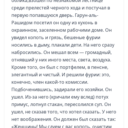
облика,взошел по незнакомой лестнице
среди прелестей черного хода и постучал в
первую попавшуюся дверь. Гарун-аль-
Рашидом посетил он одну из кухонь в
окраинном, заселенном рабочими доме. Он
увидел копоть и грязь, бешеные фурии
носились в дыму, плакали дети. На него сразу
набросились. Он мешал всем — громадный,
отнявший у них иного места, света, воздуха.
Кроме того, он был с портфелем, в пенсне,
элегантный и чистый. И решили фурии: это,
конечно, член какой-то комиссии.
Подбоченившись, задирали его хозяйки. Он
ушел. Из-за него (кричали ему вслед) потух
примус, лопнул стакан, пересолился суп. Он
ушел, не сказав того, что хотел сказать. У него
нет воображения. Он должен был сказать так:
«Женщины! Мы сдуем с вас копоть, очистим