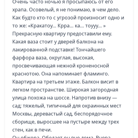
Очень часто ночью я просыпаюсь от его
храпа. Осовелый, я не понимаю, в чем дело.
Как будто кто-то с угрозой произносит одно и
то же: «Кракатоу… Крра… ка… тоууу… »
Прекрасную квартиру предоставили ему.
Какая ваза стоит у дверей балкона на
лакированной подставке! Тончайшего
фарфора ваза, округлая, высокая,
просвечивающая нежной кроненосной
краснотою. Она напоминает фламинго.
Квартира на третьем этаже. Балкон висит в
легком пространстве. Широкая загородная
улица похожа на шоссе. Напротив внизу —
сад; тяжелый, типичный для окраинных мест
Москвы, деревастый сад, беспорядочное
сборище, выросшее на пустыре между трех
стен, как в печи.
Он обжора. Обедает он вне дома. Вчера