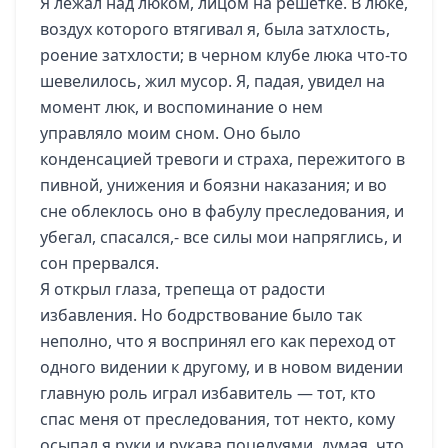
Я лежал над люком, лицом на решетке. В люке,
воздух которого втягивал я, была затхлость,
роение затхлости; в черном клубе люка что-то
шевелилось, жил мусор. Я, падая, увидел на
момент люк, и воспоминание о нем
управляло моим сном. Оно было
конденсацией тревоги и страха, пережитого в
пивной, унижения и боязни наказания; и во
сне облеклось оно в фабулу преследования, и
убегал, спасался,- все силы мои напряглись, и
сон прервался.
Я открыл глаза, трепеща от радости
избавления. Но бодрствование было так
неполно, что я воспринял его как переход от
одного видении к другому, и в новом видении
главную роль играл избавитель — тот, кто
спас меня от преследования, тот некто, кому
осыпал я руки и рукава поцелуями, думая, что