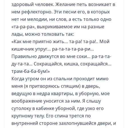
здоровый человек. Желание петь возникает в
нем рефлекторно. Эти песни его, в которых
нет ни мелодии, ни слов, а есть только одно
«та-ра-ра», выкрикиваемое им на разные
лады, можно толковать так:
«Как мне приятно жить… та-ра! та-ра!.. Мой
кишечник упруг… ра-та-та-та-ра-ри…
Правильно движутся во мне соки… ра-та-та-
ду-та-та… Сокращайся, кишка, сокращайся…
трам-ба-ба-бум!»
Когда утром он из спальни проходит мимо
меня (я притворяюсь спящим) в дверь,
ведущую в недра квартиры, в уборную, мое
воображение уносится за ним. Я слышу
сутолоку в кабинке уборной, где узко его
крупному телу. Его спина трется по
внутренней стороне захлопнувшейся двери, и