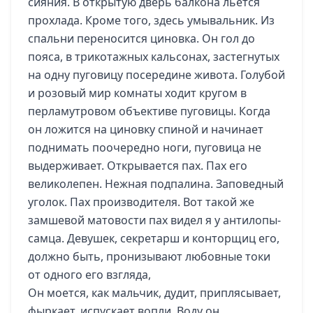
сияния. В открытую дверь балкона льется
прохлада. Кроме того, здесь умывальник. Из
спальни переносится циновка. Он гол до
пояса, в трикотажных кальсонаx, застегнутых
на одну пуговицу посередине живота. Голубой
и розовый мир комнаты ходит кругом в
перламутровом объективе пуговицы. Когда
он ложится на циновку спиной и начинает
поднимать поочередно ноги, пуговица не
выдерживает. Открывается пах. Пах его
великолепен. Нежная подпалина. Заповедный
уголок. Пах производителя. Вот такой же
замшевой матовости пах видел я у антилопы-
самца. Девушек, секретарш и конторщиц его,
должно быть, пронизывают любовные токи
от одного его взгляда,
Он моется, как мальчик, дудит, приплясывает,
фыркает, испускает вопли. Воду он