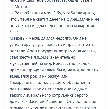
любви и дам тебе соответствующий ответ?
— Можно.
— Возлюбленная моя! Я буду тебя так драть,
что у тебя не хватит денег на фурациллин и не
останется сил для недоваренных макаронин.
* * *
Медовый месяц длился недолго. Они не
успели друг другу надоесть и пресытиться в
постели. Арон похудел килограмм на десять,
стал жёстче лицом и значительно
мужественней на вид. Неизвестно сколько
времени продолжалась бы идиллия, но опять
вмешался рок, и их разлучили.
Тамара не выполнила своего обещания и
разгневала своим непослушанием даже
такого либерального сотрудника серого
дома, как Василий Иванович. Она больше не
отзывалась тепло в присутствии студентов о