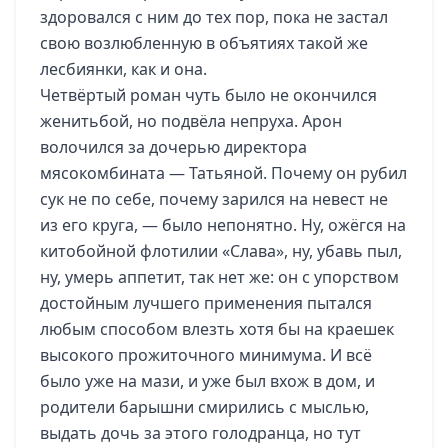
здоровался с ним до тех пор, пока не застал
свою возлюбленную в объятиях такой же
лесбиянки, как и она.
Четвёртый роман чуть было не окончился
женитьбой, но подвёла непруха. Арон
волочился за дочерью директора
мясокомбината — Татьяной. Почему он рубил
сук не по себе, почему зарился на невест не
из его круга, — было непонятно. Ну, ожёгся на
китобойной флотилии «Слава», ну, убавь пыл,
ну, умерь аппетит, так нет же: он с упорством
достойным лучшего применения пытался
любым способом влезть хотя бы на краешек
высокого прожиточного минимума. И всё
было уже на мази, и уже был вхож в дом, и
родители барышни смирились с мыслью,
выдать дочь за этого голодранца, но тут