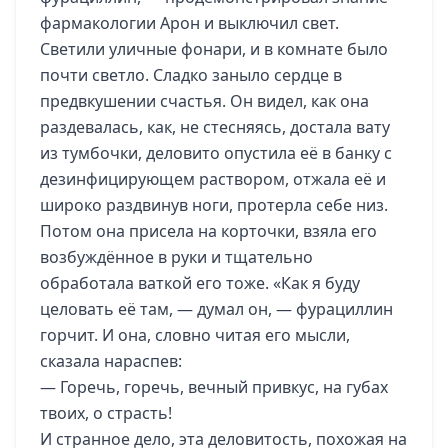
фармакологии Арон и выключил свет.
Светили уличные фонари, и в комнате было
почти светло. Сладко заныло сердце в
предвкушении счастья. Он видел, как она
раздевалась, как, не стесняясь, достала вату
из тумбочки, деловито опустила её в банку с
дезинфицирующем раствором, отжала её и
широко раздвинув ноги, протерла себе низ.
Потом она присела на корточки, взяла его
возбуждённое в руки и тщательно
обработала ваткой его тоже. «Как я буду
целовать её там, — думал он, — фурациллин
горчит. И она, словно читая его мысли,
сказала нараспев:
— Горечь, горечь, вечный привкус, на губах
твоих, о страсть!
И странное дело, эта деловитость, похожая на