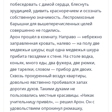
побеседовать с дамой сердца, блеснуть
эрудицией, удивить красноречием и осознать
собственную значимость. Леспромхозные
барышни для вышеперечисленных целей
совершенно не годились.
Арон прошёл в комнату. Направо — небрежно
заправленная кровать, налево — на полу две
медвежьи шкуры; ещё одна медвежья шкура
прибита гвоздями к стене. На столе водка,
коньяк, много еды, два фужера, две рюмки,
две тарелки, словом — прибор для двоих.
Сквозь прокуренный воздух квартиры,
довольно явственно пробивался запах
дорогих духов. Такими духами не
пользовались местные красавицы. «Никак
учительницу привёл», — решил Арон. Он с
удовольствием опрокинул рюмашку,