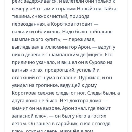
рейс задерживался, и взлетели они только к
вечеру. «Вот там и справим Новый год! Тайга,
тишина, снежок чистый, природа
первозданная, а Коротков готовит —
пальчики оближешь. Надо было побольше
шампанского купить, — переживал,
выглядывая в иллюминатор Арон, — вдруг, у
них в деревне с шампанским дефицит». Его
прилично укачало, и вышел он в Сурово на
ватных ногах, продрогший, усталый и
оглохший от шума в салоне. Пуржило, и он
увидел на тропинке, ведущей к дому
Короткова свежие следы от ног. Следы были, а
друга дома не было. Нет доктора дома —
значит он на вызове. Арон знал, где лежит
запасной ключ, — он был у него в гостях
летом. Он зашёл в сарайчик, снял с гвоздя
ключ, открыл дверь, и вошёл в дом.