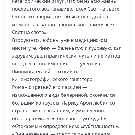
категорический отлуп, что он на всю жизнь
после этого возненавидел всех Свет на свете.
Он так и говорил, не забывая каждый раз
извиняться за тавтологию: «ненавижу всех
Свет на свете».
Вторую его любовь, уже в медицинском
институте, Инну — беленькую и кудрявую, как
херувим, увёл практически, чуть ли не из под
венца его соплеменник — студент из
Винницы, еврей похожий на
кинематографического гангстера.
Роман с третьей его пассией —
измождённого вида балериной, окончился
большим конфузом. Ларису Арон любил со
страстным сюсюканьем, и умышленно
облагораживал её болезненную худобу
обтекаемым определением: «субтильность».
«Она неземная, — говорил он на полном