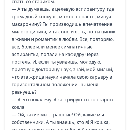
спать со стариком.
— А ты думаешь, в целевую аспирантуру, где
громадный конкурс, можно попасть, минуя
макаронину? Ты производишь впечатление
милого циника, и так оно и есть, но ты циник
в жизни и романтик в любви. Все, повторяю,
все, более или менее симпатичные
аспирантки, попали на кафедру через
постель. И, если ты увидишь, молодую,
приятную докторицу наук, знай, мой милый,
что эта жрица науки начала свою карьеру в
горизонтальном положении. Ты меня
ревнуешь?
— Я его покалечу. Я кастрирую этого старого
козла.
— Ой, какие мы страшные! Ой, какие мы
собственники. А ты знаешь, кто я! Я кошка,
которая ходит сама по себе. У Киплинга кот