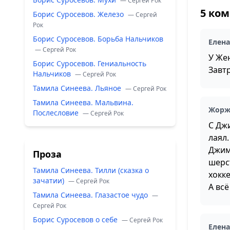
— Сергей Рок
5 ко
Борис Суросевов. Железо
— Сергей
Рок
Борис Суросевов. Борьба Нальчиков
Елен
— Сергей Рок
У Же
Борис Суросевов. Гениальность
Завтр
Нальчиков
— Сергей Рок
Тамила Синеева. Льяное
— Сергей Рок
Тамила Синеева. Мальвина.
Жор
Послесловие
— Сергей Рок
С Дж
лаял.
Джим,
Проза
шерс
Тамила Синеева. Тилли (сказка о
хокке
зачатии)
— Сергей Рок
А вс
Тамила Синеева. Глазастое чудо
—
Сергей Рок
Борис Суросевов о себе
— Сергей Рок
Елен