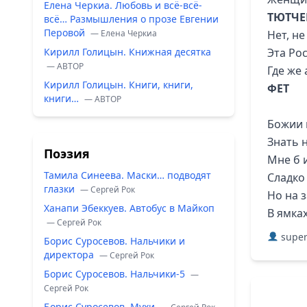
Елена Черкиа. Любовь и всё-всё-
ТЮТЧЕ
всё… Размышления о прозе Евгении
Перовой
— Елена Черкиа
Нет, н
Кирилл Голицын. Книжная десятка
Эта Ро
— ABTOP
Где же
Кирилл Голицын. Книги, книги,
ФЕТ
книги…
— ABTOP
Божии 
Знать 
Поэзия
Мне б 
Тамила Синеева. Маски… подводят
Сладко 
глазки
— Сергей Рок
Но на з
Ханапи Эбеккуев. Автобус в Майкоп
В ямка
— Сергей Рок
super
Борис Суросевов. Нальчики и
директора
— Сергей Рок
Борис Суросевов. Нальчики-5
—
Сергей Рок
Борис Суросевов. Мухи