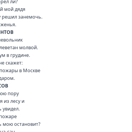
орёл ли?
й мой дядя
у решил занемочь.
аженья.
НТОВ
невольник
клеветан молвой.
м в грудине.
не скажет:
пожары в Москве
даром.
СОВ
юю пору
я из лесу и
 увидел.
 пожаре
 мою остановит?
а-сан.