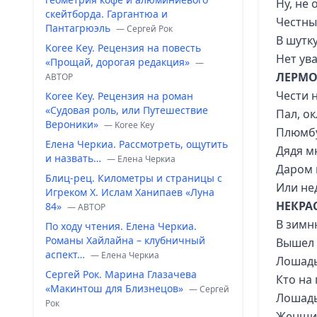
Ну, не 
скейтборда. Гаргантюа и
Честны
Пантагрюэль
— Сергей Рок
В шутк
Koree Key. Рецензия на повесть
Нет ув
«Прощай, дорогая редакция»
—
ЛЕРМО
ABTOP
Чести 
Koree Key. Рецензия на роман
«Судовая роль, или Путешествие
Пал, о
Вероники»
— Koree Key
Плюмбу
Елена Черкиа. Рассмотреть, ощутить
Дядя м
и назвать…
— Елена Черкиа
Даром 
Блиц-рец. Километры и страницы с
Или не
Игреком Х. Ислам Ханипаев «Луна
НЕКРА
84»
— ABTOP
В зимн
По ходу чтения. Елена Черкиа.
Романы Хайлайна – клубничный
Вышел 
аспект…
— Елена Черкиа
Лошадь
Сергей Рок. Марина Глазачева
Кто на
«Макинтош для Близнецов»
— Сергей
Лошадь
Рок
Женщин