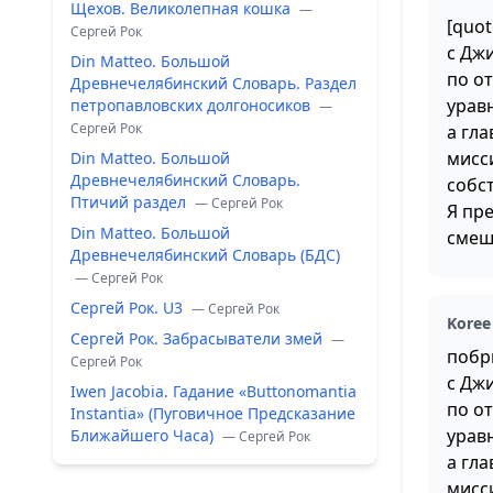
Щехов. Великолепная кошка
—
[quo
Сергей Рок
с Дж
Din Matteo. Большой
по о
Древнечелябинский Словарь. Раздел
урав
петропавловских долгоносиков
—
Сергей Рок
а гл
мисс
Din Matteo. Большой
Древнечелябинский Словарь.
собст
Птичий раздел
— Сергей Рок
Я пр
Din Matteo. Большой
сме
Древнечелябинский Словарь (БДС)
— Сергей Рок
Сергей Рок. U3
— Сергей Рок
Koree
Сергей Рок. Забрасыватели змей
—
побр
Сергей Рок
с Дж
Iwen Jacobia. Гадание «Buttonomantia
по о
Instantia» (Пуговичное Предсказание
урав
Ближайшего Часа)
— Сергей Рок
а гл
мисс