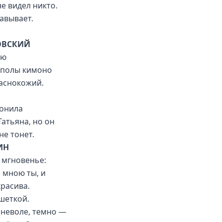
е видел никто.
авывает.
ОВСКИЙ
аю
 полы кимоно
раснокожий.
онила
Татьяна, но он
не тонет.
ИН
мгновенье:
 мною ты, и
красива.
ешеткой.
 неволе, темно —