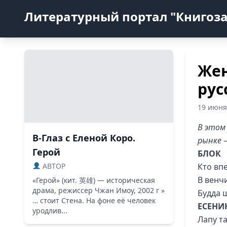
Литературный портал "Книгоз
Жен
рус
19 июня
В этом
В-Глаз с Еленой Коро.
рынке 
Герой
БЛОК
ABTOP
Кто вп
В венч
«Герой» (кит. 英雄) — историческая
драма, режиссер Чжан Имоу, 2002 г »
Будда 
… стоит Стена. На фоне её человек
ЕСЕНИ
уродлив...
Лапу т