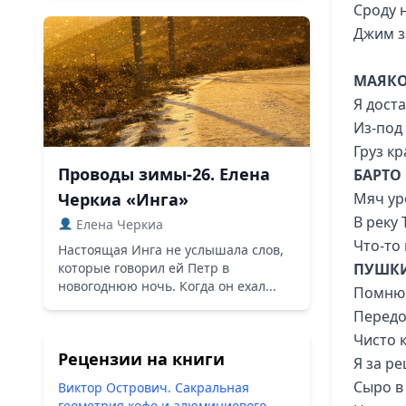
Сроду н
Джим з
МАЯК
Я дост
Из-под
Груз к
Проводы зимы-26. Елена
БАРТО
Черкиа «Инга»
Мяч ур
В реку 
Елена Черкиа
Что-то 
Настоящая Инга не услышала слов,
которые говорил ей Петр в
ПУШК
новогоднюю ночь. Когда он ехал...
Помню 
Передо
Чисто 
Рецензии на книги
Я за р
Сыро в
Виктор Острович. Сакральная
геометрия кофе и алюминиевого