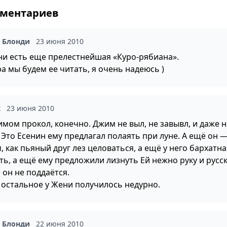
мментариев
а Блонди
23 июня 2010
ни есть еще прелестнейшая «Куро-рябиана».
а мы будем ее читать, я очень надеюсь )
ж
23 июня 2010
имом прокол, конечно. Джим не выл, не завывл, и даже н
 Это Есенин ему предлагал полаять при луне. А ещё он 
 как пьяный друг лез целоваться, а ещё у него бархатна
ть, а ещё ему предложили лизнуть Ей нежно руку и русс
 он не поддаётся.
ё остальное у Жени получилось недурно.
а Блонди
22 июня 2010