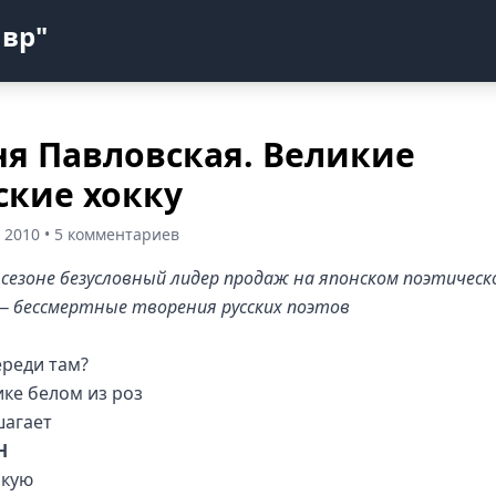
авр"
я Павловская. Великие
ские хокку
 2010 • 5 комментариев
 сезоне безусловный лидер продаж на японском поэтическ
— бессмертные творения русских поэтов
ереди там?
ике белом из роз
шагает
Н
акую