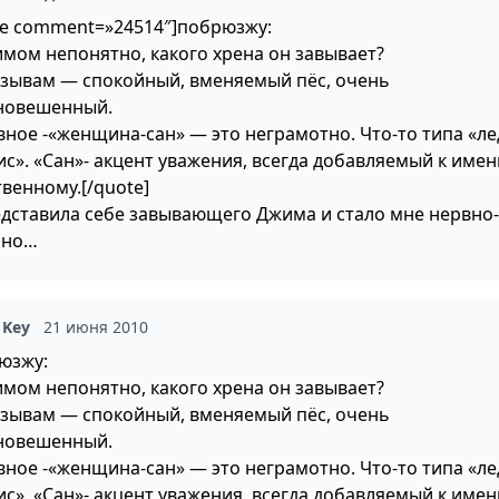
te comment=»24514″]побрюзжу:
имом непонятно, какого хрена он завывает?
тзывам — спокойный, вменяемый пёс, очень
новешенный.
авное -«женщина-сан» — это неграмотно. Что-то типа «л
ис». «Сан»- акцент уважения, всегда добавляемый к имен
венному.[/quote]
едставила себе завывающего Джима и стало мне нервно-
шно…
 Key
21 июня 2010
юзжу:
имом непонятно, какого хрена он завывает?
тзывам — спокойный, вменяемый пёс, очень
новешенный.
авное -«женщина-сан» — это неграмотно. Что-то типа «л
ис». «Сан»- акцент уважения, всегда добавляемый к имен