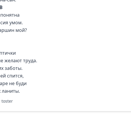
В
е понятна
ссия умом.
 аршин мой?
птички
не желают труда.
их заботы.
ей спится,
аре не буди
х ланиты.
 toster