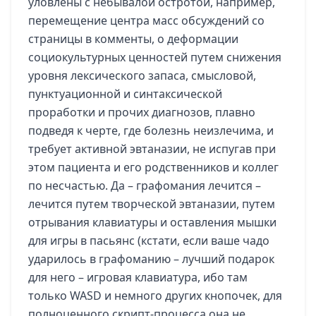
уловлены с небывалой остротой, например,
перемещение центра масс обсуждений со
страницы в комменты, о деформации
социокультурных ценностей путем снижения
уровня лексического запаса, смысловой,
пунктуационной и синтаксической
проработки и прочих диагнозов, плавно
подведя к черте, где болезнь неизлечима, и
требует активной эвтаназии, не испугав при
этом пациента
и его родственников и коллег
по несчастью. Да – графомания лечится –
лечится путем творческой эвтаназии, путем
отрывания клавиатуры и оставления мышки
для игры в пасьянс (кстати, если ваше чадо
ударилось в графоманию – лучший подарок
для него – игровая клавиатура, ибо там
только
WASD
и немного других кнопочек, для
полноценного скрипт-процесса она не