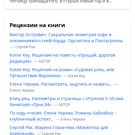
пятницу тринадцатого, в старый новый год и в...
Рецензии на книги
Виктор Острович. Сакральная геометрия кофе и
алюминиевого скейтборда. Гаргантюа и Пантагрюэль
— Сергей Рок
Koree Key. Рецензия на повесть «Прощай, дорогая
редакция»
— ABTOP
Koree Key. Рецензия на роман «Судовая роль, или
Путешествие Вероники»
— Koree Key
Елена Черкиа. Рассмотреть, ощутить и назвать…
—
Елена Черкиа
Блиц-рец. Километры и страницы с Игреком Х. Ислам
Ханипаев «Луна 84»
— ABTOP
По ходу чтения. Елена Черкиа. Романы Хайлайна –
клубничный аспект…
— Елена Черкиа
Сергей Рок. Марина Глазачева «Макинтош для
Близнецов»
— Сергей Рок