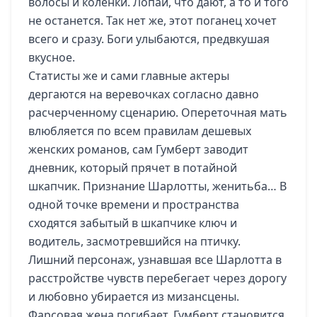
волосы и коленки. Лопай, что дают, а то и того
не останется. Так нет же, этот поганец хочет
всего и сразу. Боги улыбаются, предвкушая
вкусное.
Статисты же и сами главные актеры
дергаются на веревочках согласно давно
расчерченному сценарию. Опереточная мать
влюбляется по всем правилам дешевых
женских романов, сам Гумберт заводит
дневник, который прячет в потайной
шкапчик. Признание Шарлотты, женитьба… В
одной точке времени и пространства
сходятся забытый в шкапчике ключ и
водитель, засмотревшийся на птичку.
Лишний персонаж, узнавшая все Шарлотта в
расстройстве чувств перебегает через дорогу
и любовно убирается из мизансцены.
Фарсовая жена погибает, Гумберт становится