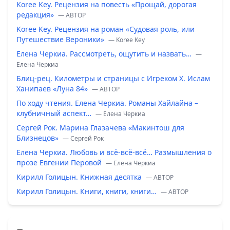
Koree Key. Рецензия на повесть «Прощай, дорогая
редакция»
— ABTOP
Koree Key. Рецензия на роман «Судовая роль, или
Путешествие Вероники»
— Koree Key
Елена Черкиа. Рассмотреть, ощутить и назвать…
—
Елена Черкиа
Блиц-рец. Километры и страницы с Игреком Х. Ислам
Ханипаев «Луна 84»
— ABTOP
По ходу чтения. Елена Черкиа. Романы Хайлайна –
клубничный аспект…
— Елена Черкиа
Сергей Рок. Марина Глазачева «Макинтош для
Близнецов»
— Сергей Рок
Елена Черкиа. Любовь и всё-всё-всё… Размышления о
прозе Евгении Перовой
— Елена Черкиа
Кирилл Голицын. Книжная десятка
— ABTOP
Кирилл Голицын. Книги, книги, книги…
— ABTOP