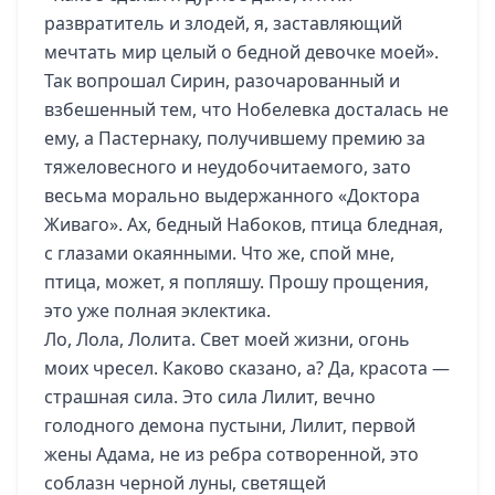
развратитель и злодей, я, заставляющий
мечтать мир целый о бедной девочке моей».
Так вопрошал Сирин, разочарованный и
взбешенный тем, что Нобелевка досталась не
ему, а Пастернаку, получившему премию за
тяжеловесного и неудобочитаемого, зато
весьма морально выдержанного «Доктора
Живаго». Ах, бедный Набоков, птица бледная,
с глазами окаянными. Что же, спой мне,
птица, может, я попляшу. Прошу прощения,
это уже полная эклектика.
Ло, Лола, Лолита. Свет моей жизни, огонь
моих чресел. Каково сказано, а? Да, красота —
страшная сила. Это сила Лилит, вечно
голодного демона пустыни, Лилит, первой
жены Адама, не из ребра сотворенной, это
соблазн черной луны, светящей