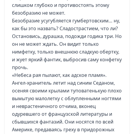
слишком глубоко и противостоять этому
безобразию не может.
Безобразие усугубляется гумбертовским… ну,
как бы это назвать? Сладострастием, что ли?
Остановись, дурашка, подожди годика три. Но
он не может ждать. Он видит только
нимфетку, только внешнюю сладкую обертку,
и жует яркий фантик, выбросив саму конфетку
прочь.
«Небеса рая пылают, как адское пламя».
Ангел-хранитель летит над синим Седаном,
осеняя своими крылами туповатенькую плохо
вымытую малолетку с облупленными ногтями
и неврастеничного отчима, вконец
одуревшего от французской литературы и
сбывшихся фантазий. Они носятся по всей
Америке, предаваясь греху в придорожных