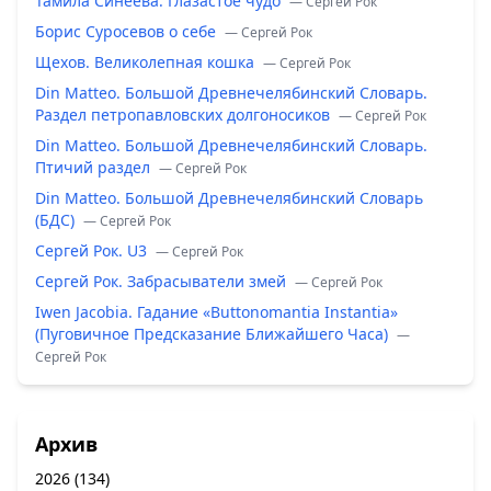
Тамила Синеева. Глазастое чудо
— Сергей Рок
Борис Суросевов о себе
— Сергей Рок
Щехов. Великолепная кошка
— Сергей Рок
Din Matteo. Большой Древнечелябинский Словарь.
Раздел петропавловских долгоносиков
— Сергей Рок
Din Matteo. Большой Древнечелябинский Словарь.
Птичий раздел
— Сергей Рок
Din Matteo. Большой Древнечелябинский Словарь
(БДС)
— Сергей Рок
Сергей Рок. U3
— Сергей Рок
Сергей Рок. Забрасыватели змей
— Сергей Рок
Iwen Jacobia. Гадание «Buttonomantia Instantia»
(Пуговичное Предсказание Ближайшего Часа)
—
Сергей Рок
Архив
2026
(134)