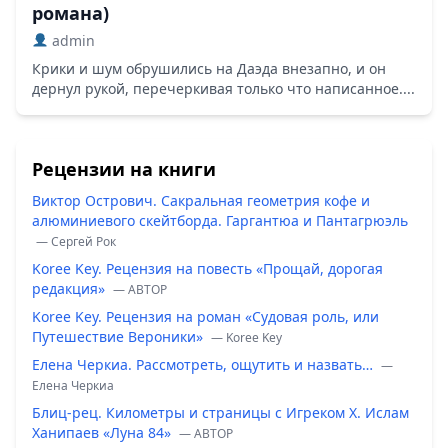
романа)
admin
Крики и шум обрушились на Даэда внезапно, и он
дернул рукой, перечеркивая только что написанное....
Рецензии на книги
Виктор Острович. Сакральная геометрия кофе и
алюминиевого скейтборда. Гаргантюа и Пантагрюэль
— Сергей Рок
Koree Key. Рецензия на повесть «Прощай, дорогая
редакция»
— ABTOP
Koree Key. Рецензия на роман «Судовая роль, или
Путешествие Вероники»
— Koree Key
Елена Черкиа. Рассмотреть, ощутить и назвать…
—
Елена Черкиа
Блиц-рец. Километры и страницы с Игреком Х. Ислам
Ханипаев «Луна 84»
— ABTOP