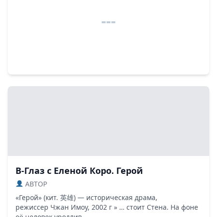
В-Глаз с Еленой Коро. Герой
ABTOP
«Герой» (кит. 英雄) — историческая драма,
режиссер Чжан Имоу, 2002 г » … стоит Стена. На фоне
её человек уродлив...