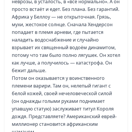
неврозы, в усталость, в «всё нормально». А он
просто встаёт и едет. Без плана. Без гарантий.
Африка у Беллоу — не открыточная. Грязь,
мухи, жестокое солнце. Сначала Хендерсон
попадает в племя арневи, где пытается
наладить водоснабжение и случайно
взрывает их священный водоём динамитом,
потому что там было полно лягушек. Он хотел
как лучше, а получилось — катастрофа. Он
бежит дальше.
Потом он оказывается у воинственного
племени варири. Там он, нелепый гигант с
белой кожей, своей нечеловеческой силой
(он однажды голыми руками поднимает
упавшую статую) заслуживает титул Короля
дождя. Представляете? Американский еврей-
миллионер становится африканским
шаманом.