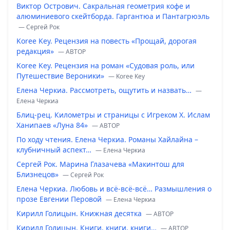
Виктор Острович. Сакральная геометрия кофе и
алюминиевого скейтборда. Гаргантюа и Пантагрюэль
— Сергей Рок
Koree Key. Рецензия на повесть «Прощай, дорогая
редакция»
— ABTOP
Koree Key. Рецензия на роман «Судовая роль, или
Путешествие Вероники»
— Koree Key
Елена Черкиа. Рассмотреть, ощутить и назвать…
—
Елена Черкиа
Блиц-рец. Километры и страницы с Игреком Х. Ислам
Ханипаев «Луна 84»
— ABTOP
По ходу чтения. Елена Черкиа. Романы Хайлайна –
клубничный аспект…
— Елена Черкиа
Сергей Рок. Марина Глазачева «Макинтош для
Близнецов»
— Сергей Рок
Елена Черкиа. Любовь и всё-всё-всё… Размышления о
прозе Евгении Перовой
— Елена Черкиа
Кирилл Голицын. Книжная десятка
— ABTOP
Кирилл Голицын. Книги, книги, книги…
— ABTOP