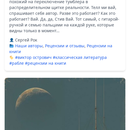
похожий на переключение тумблера в
распределительном щитке реальности. Телл ми вай,
спрашивает себя автор. Разве это работает? Как это
работает? Вай. Да, да, Стив Вай. Тот самый, с гитарой-
ручкой и семью пальцами на каждой руке, которые
видны только в момент…
Сергей Рок
Наши авторы
,
Рецензии и отзывы
,
Рецензии на
книги
#виктор острович
#классическая литература
#рабле
#рецензии на книги