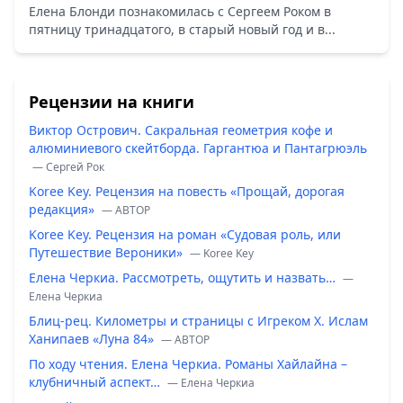
Елена Блонди познакомилась с Сергеем Роком в
пятницу тринадцатого, в старый новый год и в...
Рецензии на книги
Виктор Острович. Сакральная геометрия кофе и
алюминиевого скейтборда. Гаргантюа и Пантагрюэль
— Сергей Рок
Koree Key. Рецензия на повесть «Прощай, дорогая
редакция»
— ABTOP
Koree Key. Рецензия на роман «Судовая роль, или
Путешествие Вероники»
— Koree Key
Елена Черкиа. Рассмотреть, ощутить и назвать…
—
Елена Черкиа
Блиц-рец. Километры и страницы с Игреком Х. Ислам
Ханипаев «Луна 84»
— ABTOP
По ходу чтения. Елена Черкиа. Романы Хайлайна –
клубничный аспект…
— Елена Черкиа