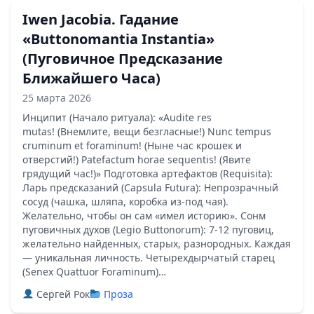
Iwen Jacobia. Гадание
«Buttonomantia Instantia»
(Пуговичное Предсказание
Ближайшего Часа)
25 марта 2026
Инципит (Начало ритуала): «Audite res
mutas! (Внемлите, вещи безгласные!) Nunc tempus
cruminum et foraminum! (Ныне час крошек и
отверстий!) Patefactum horae sequentis! (Явите
грядущий час!)» Подготовка артефактов (Requisita):
Ларь предсказаний (Capsula Futura): Непрозрачный
сосуд (чашка, шляпа, коробка из-под чая).
Желательно, чтобы он сам «имел историю». Сонм
пуговичных духов (Legio Buttonorum): 7-12 пуговиц,
желательно найденных, старых, разнородных. Каждая
— уникальная личность. Четырехдырчатый старец
(Senex Quattuor Foraminum)…
Сергей Рок
Проза