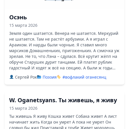
Осэнь
15 марта 2026
Земля один шатается. Венера не шатается. Меркурий
не шатается. Там не растёт арбузики. А я играл с
Араиком. И нарды были чорные. Я ставил много
марсиков Домашненьких, пригоженьких. А сэмочка уж
зрелая. Не то, что Лэна – сдулася. Всё крутит жёпп на
обруче Старушек дурит танцами. Ей платят рублик
гадостный И ходят ж всё на секцию. А были ж годы…
Сергей Рок
Поэзия
#вофлакий оганесянц
W. Oganetsyans. Ты живешь, я живу
15 марта 2026
Ты живешь Я живу Кошка живет Собака живет А лист
начинает жить Когда он умрет А пока не умрет Он
словно бы жид Приставкой к трубе Живет молодешь