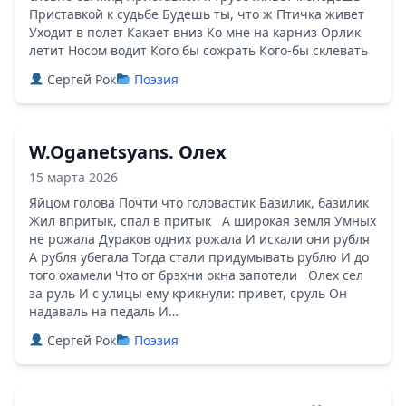
Приставкой к судьбе Будешь ты, что ж Птичка живет
Уходит в полет Какает вниз Ко мне на карниз Орлик
летит Носом водит Кого бы сожрать Кого-бы склевать
Сергей Рок
Поэзия
W.Oganetsyans. Олех
15 марта 2026
Яйцом голова Почти что головастик Базилик, базилик
Жил впритык, спал в притык А широкая земля Умных
не рожала Дураков одних рожала И искали они рубля
А рубля убегала Тогда стали придумывать рублю И до
того охамели Что от брэхни окна запотели Олех сел
за руль И с улицы ему крикнули: привет, сруль Он
надаваль на педаль И…
Сергей Рок
Поэзия