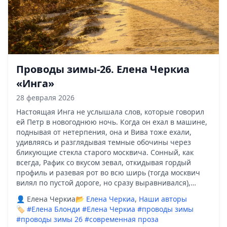
Проводы зимы-26. Елена Черкиа
«Инга»
28 февраля 2026
Настоящая Инга не услышала слов, которые говорил
ей Петр в новогоднюю ночь. Когда он ехал в машине,
поднывая от нетерпения, она и Вива тоже ехали,
удивляясь и разглядывая темные обочины через
бликующие стекла старого москвича. Сонный, как
всегда, Рафик со вкусом зевал, откидывая гордый
профиль и разевая рот во всю ширь (тогда москвич
вилял по пустой дороге, но сразу выравнивался),…
👤 Елена Черкиа
📂
Елена Черкиа
,
Наши авторы
🏷️
#Елена Блонди
#Елена Черкиа
#проводы зимы
#проводы зимы 26
#современная проза