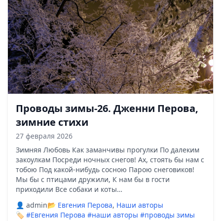
Проводы зимы-26. Дженни Перова,
зимние стихи
27 февраля 2026
Зимняя Любовь Как заманчивы прогулки По далеким
закоулкам Посреди ночных снегов! Ах, стоять бы нам с
тобою Под какой-нибудь сосною Парою снеговиков!
Мы бы с птицами дружили, К нам бы в гости
приходили Все собаки и коты…
👤 admin
📂
Евгения Перова
,
Наши авторы
🏷️
#Евгения Перова
#наши авторы
#проводы зимы