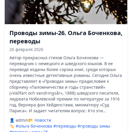
Проводы зимы-26. Ольга Боченкова,
переводы
26 февраля 2026
Автор прекрасных стихов Ольга Боченкова —
переводчик с немецкого и шведского языков. В ее
переводе изданы более сорока книг, среди которых
очень известные детективные романы. Сегодня Ольга
представляет в «Проводах зимы» предисловие к
сборнику «Паломничества и годы странствий»
(«Vallfart och vandringsår», 1888) шведского писателя,
лауреата Нобелевской премии по литературе за 1916
год, Вернера фон Хейденстама, миниатюру «Суд
Париса». И задает читателям вопрос: Кто эти…
👤 admin
📂
Новости
🏷️
#ольга боченкова
#переводы
#проводы зимы
#проводы зимы 26