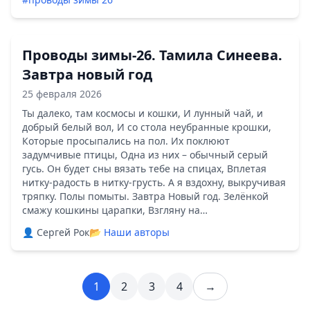
Проводы зимы-26. Тамила Синеева.
Завтра новый год
25 февраля 2026
Ты далеко, там космосы и кошки, И лунный чай, и
добрый белый вол, И со стола неубранные крошки,
Которые просыпались на пол. Их поклюют
задумчивые птицы, Одна из них – обычный серый
гусь. Он будет сны вязать тебе на спицах, Вплетая
нитку-радость в нитку-грусть. А я вздохну, выкручивая
тряпку. Полы помыты. Завтра Новый год. Зелёнкой
смажу кошкины царапки, Взгляну на…
👤 Сергей Рок
📂
Наши авторы
1
2
3
4
→