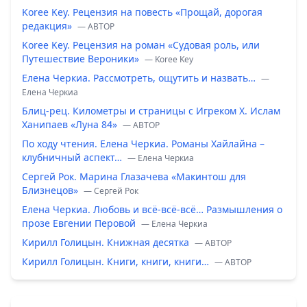
Koree Key. Рецензия на повесть «Прощай, дорогая
редакция»
— ABTOP
Koree Key. Рецензия на роман «Судовая роль, или
Путешествие Вероники»
— Koree Key
Елена Черкиа. Рассмотреть, ощутить и назвать…
—
Елена Черкиа
Блиц-рец. Километры и страницы с Игреком Х. Ислам
Ханипаев «Луна 84»
— ABTOP
По ходу чтения. Елена Черкиа. Романы Хайлайна –
клубничный аспект…
— Елена Черкиа
Сергей Рок. Марина Глазачева «Макинтош для
Близнецов»
— Сергей Рок
Елена Черкиа. Любовь и всё-всё-всё… Размышления о
прозе Евгении Перовой
— Елена Черкиа
Кирилл Голицын. Книжная десятка
— ABTOP
Кирилл Голицын. Книги, книги, книги…
— ABTOP