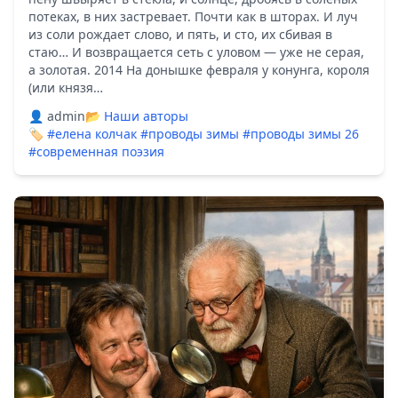
потеках, в них застревает. Почти как в шторах. И луч
из соли рождает слово, и пять, и сто, их сбивая в
стаю… И возвращается сеть с уловом — уже не серая,
а золотая. 2014 На донышке февраля у конунга, короля
(или князя…
👤 admin
📂
Наши авторы
🏷️
#елена колчак
#проводы зимы
#проводы зимы 26
#современная поэзия