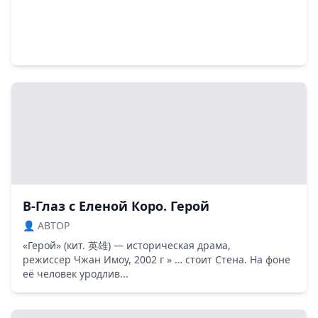
В-Глаз с Еленой Коро. Герой
👤 ABTOP
«Герой» (кит. 英雄) — историческая драма,
режиссер Чжан Имоу, 2002 г » … стоит Стена. На фоне
её человек уродлив...