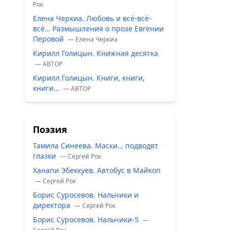
Рок
Елена Черкиа. Любовь и всё-всё-
всё… Размышления о прозе Евгении
Перовой
— Елена Черкиа
Кирилл Голицын. Книжная десятка
— ABTOP
Кирилл Голицын. Книги, книги,
книги…
— ABTOP
Поэзия
Тамила Синеева. Маски… подводят
глазки
— Сергей Рок
Ханапи Эбеккуев. Автобус в Майкоп
— Сергей Рок
Борис Суросевов. Нальчики и
директора
— Сергей Рок
Борис Суросевов. Нальчики-5
—