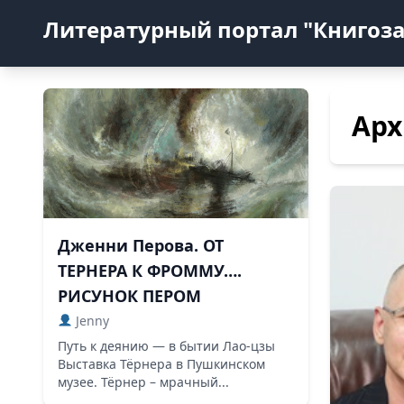
Литературный портал "Книгоз
Арх
Дженни Перова. ОТ
ТЕРНЕРА К ФРОММУ….
РИСУНОК ПЕРОМ
Jenny
Путь к деянию — в бытии Лао-цзы
Выставка Тёрнера в Пушкинском
музее. Тёрнер – мрачный...