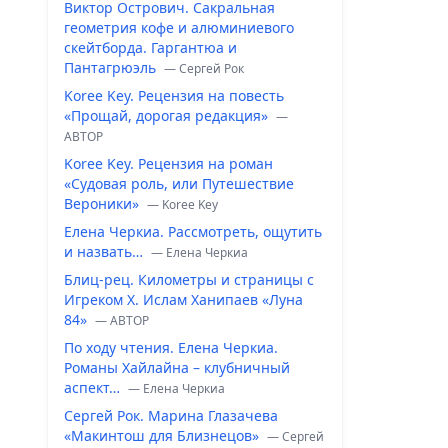
Виктор Острович. Сакральная
геометрия кофе и алюминиевого
скейтборда. Гаргантюа и
Пантагрюэль
— Сергей Рок
Koree Key. Рецензия на повесть
«Прощай, дорогая редакция»
—
ABTOP
Koree Key. Рецензия на роман
«Судовая роль, или Путешествие
Вероники»
— Koree Key
Елена Черкиа. Рассмотреть, ощутить
и назвать…
— Елена Черкиа
Блиц-рец. Километры и страницы с
Игреком Х. Ислам Ханипаев «Луна
84»
— ABTOP
По ходу чтения. Елена Черкиа.
Романы Хайлайна – клубничный
аспект…
— Елена Черкиа
Сергей Рок. Марина Глазачева
«Макинтош для Близнецов»
— Сергей