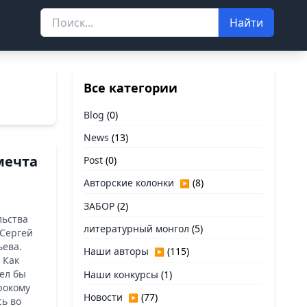
Найти
Все категории
Blog
(0)
News
(13)
мечта
Post
(0)
Авторские колонки
(8)
▶
ЗАБОР
(2)
льства
литературный монгол
(5)
 Сергей
ьева.
Наши авторы
(115)
▶
 Как
тел бы
Наши конкурсы
(1)
рокому
Новости
(77)
▶
сь во