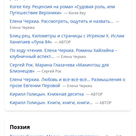
Koree Key. Рецензия на роман «Судовая роль, или
Путешествие Вероники»
— Koree Key
Елена Черкиа. Рассмотреть, ощутить и назвать…
—
Елена Черкиа
Блиц-рец. Километры и страницы с Игреком Х. Ислам
Ханипаев «Луна 84»
— ABTOP
По ходу чтения. Елена Черкиа. Романы Хайлайна –
клубничный аспект…
— Елена Черкиа
Сергей Рок. Марина Глазачева «Макинтош для
Близнецов»
— Сергей Рок
Елена Черкиа. Любовь и всё-всё-всё… Размышления о
прозе Евгении Перовой
— Елена Черкиа
Кирилл Голицын. Книжная десятка
— ABTOP
Кирилл Голицын. Книги, книги, книги…
— ABTOP
Поэзия