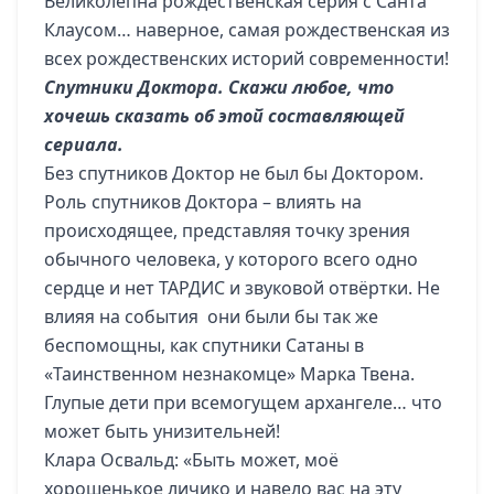
Великолепна рождественская серия с Санта
Клаусом… наверное, самая рождественская из
всех рождественских историй современности!
Спутники Доктора. Скажи любое, что
хочешь сказать об этой составляющей
сериала.
Без спутников Доктор не был бы Доктором.
Роль спутников Доктора – влиять на
происходящее, представляя точку зрения
обычного человека, у которого всего одно
сердце и нет ТАРДИС и звуковой отвёртки. Не
влияя на события они были бы так же
беспомощны, как спутники Сатаны в
«Таинственном незнакомце» Марка Твена.
Глупые дети при всемогущем архангеле… что
может быть унизительней!
Клара Освальд: «Быть может, моё
хорошенькое личико и навело вас на эту