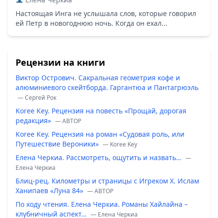
Настоящая Инга не услышала слов, которые говорил
ей Петр в новогоднюю ночь. Когда он ехал...
Рецензии на книги
Виктор Острович. Сакральная геометрия кофе и
алюминиевого скейтборда. Гаргантюа и Пантагрюэль
— Сергей Рок
Koree Key. Рецензия на повесть «Прощай, дорогая
редакция»
— ABTOP
Koree Key. Рецензия на роман «Судовая роль, или
Путешествие Вероники»
— Koree Key
Елена Черкиа. Рассмотреть, ощутить и назвать…
—
Елена Черкиа
Блиц-рец. Километры и страницы с Игреком Х. Ислам
Ханипаев «Луна 84»
— ABTOP
По ходу чтения. Елена Черкиа. Романы Хайлайна –
клубничный аспект…
— Елена Черкиа