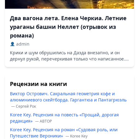
Два вагона лета. Елена Черкиа. Летние
ураганы башни Неллет (отрывок из
романа)
admin
Крики и шум обрушились на Даэда внезапно, и он
дернул рукой, перечеркивая только что написанное....
Рецензии на книги
Виктор Острович. Сакральная геометрия кофе и
алюминиевого скейтборда. Гаргантюа и Пантагрюэль
— Сергей Рок
Koree Key. Рецензия на повесть «Прощай, дорогая
редакция»
— ABTOP
Koree Key. Рецензия на роман «Судовая роль, или
Путешествие Вероники»
— Koree Key