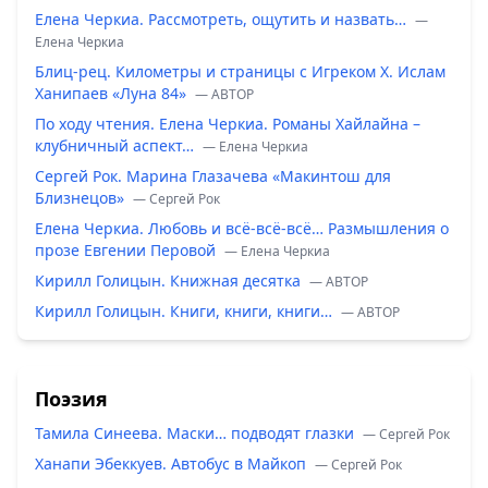
Елена Черкиа. Рассмотреть, ощутить и назвать…
—
Елена Черкиа
Блиц-рец. Километры и страницы с Игреком Х. Ислам
Ханипаев «Луна 84»
— ABTOP
По ходу чтения. Елена Черкиа. Романы Хайлайна –
клубничный аспект…
— Елена Черкиа
Сергей Рок. Марина Глазачева «Макинтош для
Близнецов»
— Сергей Рок
Елена Черкиа. Любовь и всё-всё-всё… Размышления о
прозе Евгении Перовой
— Елена Черкиа
Кирилл Голицын. Книжная десятка
— ABTOP
Кирилл Голицын. Книги, книги, книги…
— ABTOP
Поэзия
Тамила Синеева. Маски… подводят глазки
— Сергей Рок
Ханапи Эбеккуев. Автобус в Майкоп
— Сергей Рок