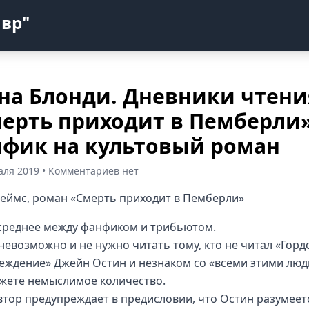
авр"
на Блонди. Дневники чтени
ерть приходит в Пемберли
фик на культовый роман
аля 2019 • Комментариев нет
жеймс, роман «Смерть приходит в Пемберли»
среднее между фанфиком и трибьютом.
невозможно и не нужно читать тому, кто не читал «Горд
еждение» Джейн Остин и незнаком со «всеми этими люд
южете немыслимое количество.
втор предупреждает в предисловии, что Остин разумеет