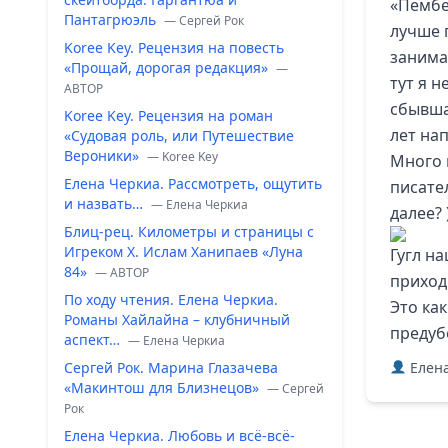
«Пембе
Пантагрюэль
— Сергей Рок
лучше 
Koree Key. Рецензия на повесть
занима
«Прощай, дорогая редакция»
—
тут я н
ABTOP
сбывша
Koree Key. Рецензия на роман
лет на
«Судовая роль, или Путешествие
Вероники»
— Koree Key
Много 
Елена Черкиа. Рассмотреть, ощутить
писате
и назвать…
— Елена Черкиа
далее?
Блиц-рец. Километры и страницы с
Игреком Х. Ислам Ханипаев «Луна
Гугл н
84»
— ABTOP
приход
По ходу чтения. Елена Черкиа.
Это как
Романы Хайлайна – клубничный
предуб
аспект…
— Елена Черкиа
Сергей Рок. Марина Глазачева
Елена
«Макинтош для Близнецов»
— Сергей
Рок
Елена Черкиа. Любовь и всё-всё-