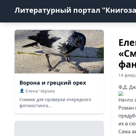
Литературный портал "Книгоз
Еле
«См
фан
14 февр
Ворона и грецкий орех
Ф.Д. Д
Елена Черкиа
Снимок для проверки очередного
Нечто 
фотохостинга…
Роман 
предуб
их в с
Сама а