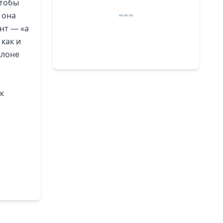
чтобы
 она
нт — «а
 как и
клоне
к