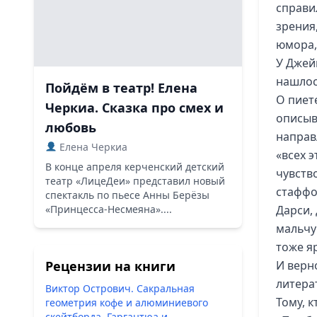
справи
зрения,
юмора,
У Джейм
нашлос
Пойдём в театр! Елена
О пиет
Черкиа. Сказка про смех и
описыв
любовь
направ
Елена Черкиа
«всех 
В конце апреля керченский детский
чувств
театр «ЛицеДеи» представил новый
стаффо
спектакль по пьесе Анны Берёзы
«Принцесса-Несмеяна»....
Дарси,
мальчу
тоже я
Рецензии на книги
И верн
литера
Виктор Острович. Сакральная
Тому, 
геометрия кофе и алюминиевого
скейтборда. Гаргантюа и