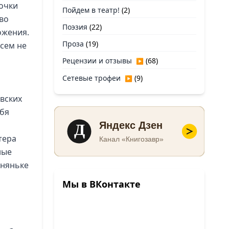
точки
Пойдем в театр!
(2)
тво
Поэзия
(22)
ожения.
Проза
(19)
всем не
Рецензии и отзывы
(68)
▶
Сетевые трофеи
(9)
▶
овских
ебя
Д
Яндекс Дзен
тера
Канал «Книгозавр»
ные
 няньке
Мы в ВКонтакте