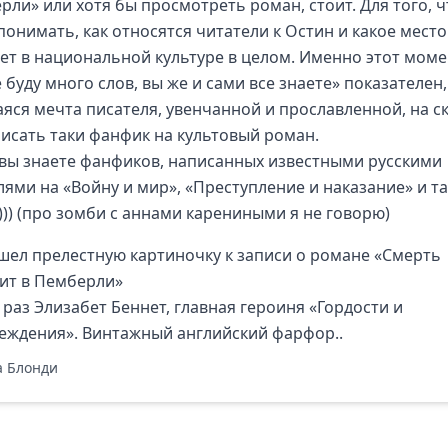
рли» или хотя бы просмотреть роман, стоит. Для того, 
понимать, как относятся читатели к Остин и какое место
ет в национальной культуре в целом. Именно этот моме
е буду много слов, вы же и сами все знаете» показателен,
яся мечта писателя, увенчанной и прославленной, на с
писать таки фанфик на культовый роман.
вы знаете фанфиков, написанных известными русскими
лями на «Войну и мир», «Преступление и наказание» и та
 ))) (про зомби с аннами карениными я не говорю)
ашел прелестную картиночку к записи о романе «Смерть
ит в Пемберли»
 раз Элизабет Беннет, главная героиня «Гордости и
еждения». Винтажный английский фарфор..
 Блонди