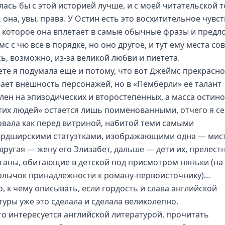
лась бы с этой историей лучше, и с моей читательской 
 она, увы, права. У Остин есть это восхитительное чувс
 которое она вплетает в самые обычные фразы и предл
с с чю все в порядке, но оно другое, и тут ему места со
ь, возможно, из-за великой любви и пиетета.
ете я подумала еще и потому, что вот Джеймс прекрасно
ает внешность персонажей, но в «Пемберли» ее талант
лен на эпизодических и второстепенных, а масса остин
этих людей» остается лишь поименованными, отчего я с
овала как перед витриной, набитой теми самыми
рдширскими статуэтками, изображающими одна — мис
 другая — жену его Элизабет, дальше — дети их, прелест
ганы, обитающие в детской под присмотром няньки (на
рлычок принадлежности к роману-первоисточнику)…
о, к чему описывать, если гордость и слава английской
туры уже это сделала и сделала великолепно.
кто интересуется английской литературой, прочитать