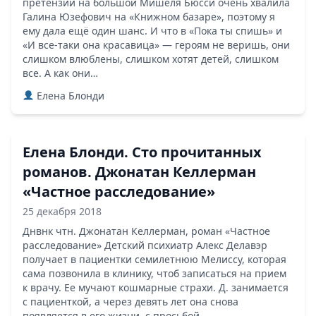
претензии на большой Мишеля Бюсси очень хвалила
Галина Юзефович на «Книжном базаре», поэтому я
ему дала ещё один шанс. И что в «Пока ты спишь» и
«И все-таки она красавица» — героям не веришь, они
слишком влюблены, слишком хотят детей, слишком
все. А как они…
Елена Блонди
Елена Блонди. Сто прочитанных
романов. Джонатан Келлерман
«Частное расследование»
25 декабря 2018
Днвнк чтн. Джонатан Келлерман, роман «Частное
расследование» Детский психиатр Алекс Делавэр
получает в пациентки семилетнюю Мелиссу, которая
сама позвонила в клинику, чтоб записаться на прием
к врачу. Ее мучают кошмарные страхи. Д. занимается
с пациенткой, а через девять лет она снова
появляется в его жизни, с просьбой