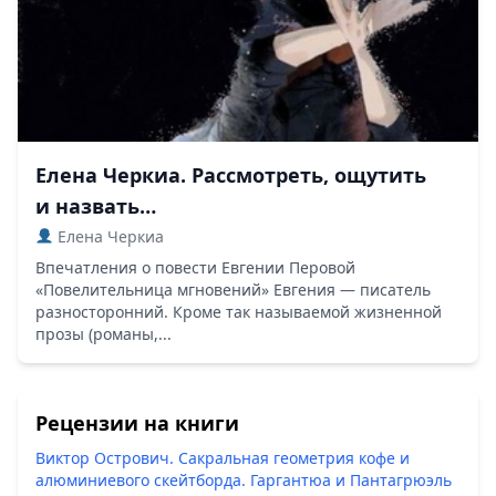
Елена Черкиа. Рассмотреть, ощутить
и назвать…
Елена Черкиа
Впечатления о повести Евгении Перовой
«Повелительница мгновений» Евгения — писатель
разносторонний. Кроме так называемой жизненной
прозы (романы,...
Рецензии на книги
Виктор Острович. Сакральная геометрия кофе и
алюминиевого скейтборда. Гаргантюа и Пантагрюэль