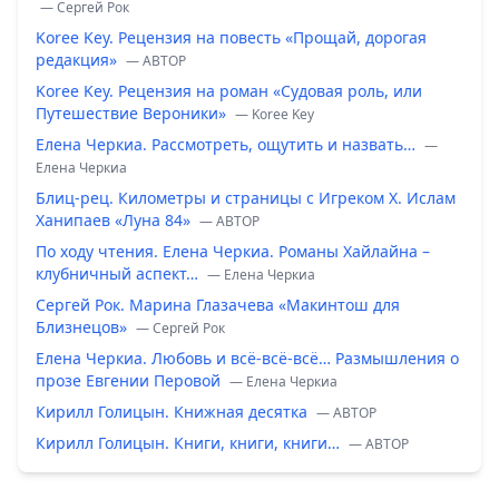
— Сергей Рок
Koree Key. Рецензия на повесть «Прощай, дорогая
редакция»
— ABTOP
Koree Key. Рецензия на роман «Судовая роль, или
Путешествие Вероники»
— Koree Key
Елена Черкиа. Рассмотреть, ощутить и назвать…
—
Елена Черкиа
Блиц-рец. Километры и страницы с Игреком Х. Ислам
Ханипаев «Луна 84»
— ABTOP
По ходу чтения. Елена Черкиа. Романы Хайлайна –
клубничный аспект…
— Елена Черкиа
Сергей Рок. Марина Глазачева «Макинтош для
Близнецов»
— Сергей Рок
Елена Черкиа. Любовь и всё-всё-всё… Размышления о
прозе Евгении Перовой
— Елена Черкиа
Кирилл Голицын. Книжная десятка
— ABTOP
Кирилл Голицын. Книги, книги, книги…
— ABTOP