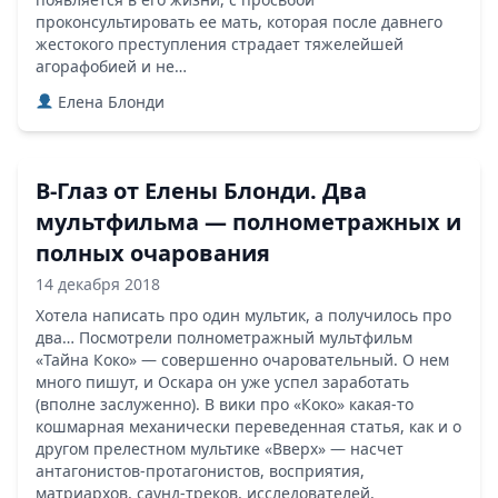
проконсультировать ее мать, которая после давнего
жестокого преступления страдает тяжелейшей
агорафобией и не…
Елена Блонди
В-Глаз от Елены Блонди. Два
мультфильма — полнометражных и
полных очарования
14 декабря 2018
Хотела написать про один мультик, а получилось про
два… Посмотрели полнометражный мультфильм
«Тайна Коко» — совершенно очаровательный. О нем
много пишут, и Оскара он уже успел заработать
(вполне заслуженно). В вики про «Коко» какая-то
кошмарная механически переведенная статья, как и о
другом прелестном мультике «Вверх» — насчет
антагонистов-протагонистов, восприятия,
матриархов, саунд-треков, исследователей,