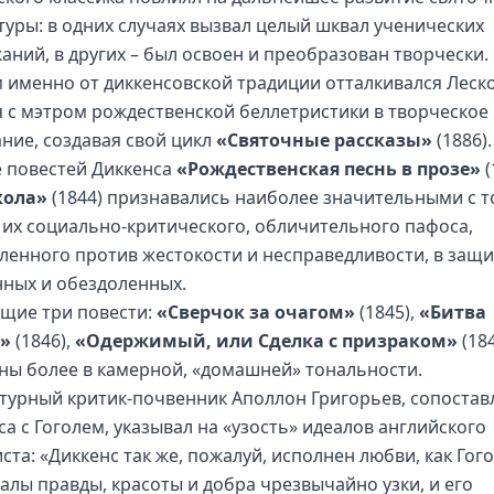
туры: в одних случаях вызвал целый шквал ученических
аний, в других – был освоен и преобразован творчески.
 именно от диккенсовской традиции отталкивался Леско
я с мэтром рождественской беллетристики в творческое
ание, создавая свой цикл
«Святочные рассказы»
(1886).
е повестей Диккенса
«Рождественская песнь в прозе»
(
кола»
(1844) признавались наиболее значительными с т
 их социально-критического, обличительного пафоса,
ленного против жестокости и несправедливости, в защи
нных и обездоленных.
щие три повести:
«Сверчок за очагом»
(1845),
«Битва
и»
(1846),
«Одержимый, или Сделка с призраком»
(184
ны более в камерной, «домашней» тональности.
турный критик-почвенник Аполлон Григорьев, сопостав
са с Гоголем, указывал на «узость» идеалов английского
та: «Диккенс так же, пожалуй, исполнен любви, как Гого
еалы правды, красоты и добра чрезвычайно узки, и его