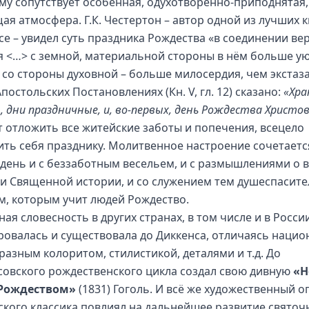
му сопутствует особенная, одухотворённо-приподнятая,
ая атмосфера. Г.К. Честертон – автор одной из лучших к
се – увидел суть праздника Рождества «в соединении ве
я <…> с земной, материальной стороны в нём больше ую
; со стороны духовной – больше милосердия, чем экстаз
постольских Постановлениях (Кн. V, гл. 12) сказано:
«Хра
 дни праздничные, и, во-первых, день Рождества Христов
т отложить все житейские заботы и попечения, всецело
ить себя празднику. Молитвенное настроение сочетается
 день и с беззаботным весельем, и с размышлениями о 
и Священной истории, и со служением тем душеспасит
м, которым учит людей Рождество.
ая словесность в других странах, в том числе и в России
овалась и существовала до Диккенса, отличаясь нацио
разным колоритом, стилистикой, деталями и т.д. До
совского рождественского цикла создал свою дивную
«Н
 Рождеством»
(1831) Гоголь. И всё же художественный о
ского классика повлиял на дальнейшее развитие святоч