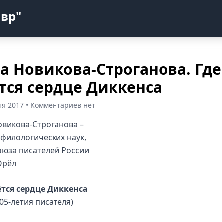
авр"
а Новикова-Строганова. Где
тся сердце Диккенса
ля 2017 • Комментариев нет
овикова-Строганова –
 филологических наук,
оюза писателей России
Орёл
ётся сердце Диккенса
205-летия писателя)