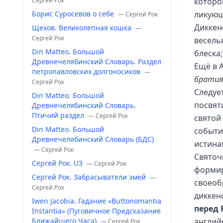
Сергей Рок
которо
Борис Суросевов о себе
ликующ
— Сергей Рок
Диккен
Щехов. Великолепная кошка
—
Сергей Рок
весель
Din Matteo. Большой
блеска
Древнечелябинский Словарь. Раздел
Ещё в А
петропавловских долгоносиков
—
братия,
Сергей Рок
Следуе
Din Matteo. Большой
посвят
Древнечелябинский Словарь.
Птичий раздел
— Сергей Рок
святой
Din Matteo. Большой
событи
Древнечелябинский Словарь (БДС)
истина
— Сергей Рок
Святочн
Сергей Рок. U3
— Сергей Рок
формир
Сергей Рок. Забрасыватели змей
—
своеоб
Сергей Рок
диккен
Iwen Jacobia. Гадание «Buttonomantia
перед
Instantia» (Пуговичное Предсказание
Ближайшего Часа)
англий
— Сергей Рок