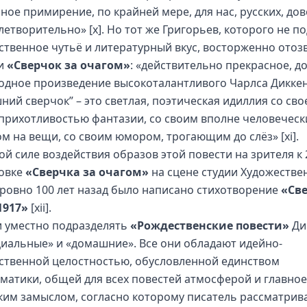
ное примирение, по крайней мере, для нас, русских, до
летворительно»
[x]
. Но тот же Григорьев, которого не п
ственное чутьё и литературный вкус, восторженно отоз
ти
«Сверчок за очагом»
: «действительно прекрасное, д
одное произведение высокоталантливого Чарлса Дикке
ний сверчок” – это светлая, поэтическая идиллия со сво
прихотливостью фантазии, со своим вполне человечес
ом на вещи, со своим юмором, трогающим до слёз»
[xi]
.
ой силе воздействия образов этой повести на зрителя к 
овке
«Сверчка за очагом»
на сцене студии Художестве
 ровно 100 лет назад было написано стихотворение
«Св
1917»
[xii]
.
и уместно подразделять
«Рождественские повести»
Ди
циальные» и «домашние». Все они обладают идейно-
ственной целостностью, обусловленной единством
матики, общей для всех повестей атмосферой и главное
ким замыслом, согласно которому писатель рассматрив