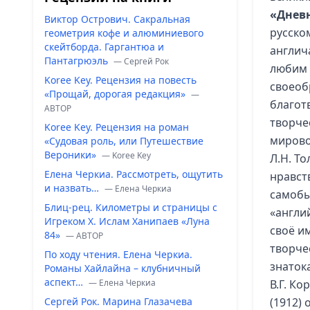
«Днев
Виктор Острович. Сакральная
русском
геометрия кофе и алюминиевого
скейтборда. Гаргантюа и
англич
Пантагрюэль
— Сергей Рок
любим 
Koree Key. Рецензия на повесть
своеоб
«Прощай, дорогая редакция»
—
благот
ABTOP
творчес
Koree Key. Рецензия на роман
мирово
«Судовая роль, или Путешествие
Вероники»
— Koree Key
Л.Н. Т
Елена Черкиа. Рассмотреть, ощутить
нравст
и назвать…
— Елена Черкиа
самобы
Блиц-рец. Километры и страницы с
«англи
Игреком Х. Ислам Ханипаев «Луна
своё и
84»
— ABTOP
творче
По ходу чтения. Елена Черкиа.
знаток
Романы Хайлайна – клубничный
аспект…
— Елена Черкиа
В.Г. К
Сергей Рок. Марина Глазачева
(1912)