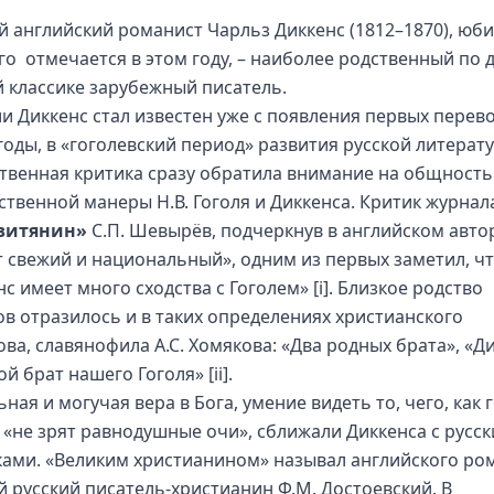
й английский романист Чарльз Диккенс (1812–1870), юб
го отмечается в этом году, – наиболее родственный по д
й классике зарубежный писатель.
ии Диккенс стал известен уже с появления первых перев
 годы, в «гоголевский период» развития русской литерат
твенная критика сразу обратила внимание на общность
ственной манеры Н.В. Гоголя и Диккенса. Критик журнал
витянин»
С.П. Шевырёв, подчеркнув в английском авто
т свежий и национальный», одним из первых заметил, ч
нс имеет много сходства с Гоголем»
[i]
. Близкое родство
ов отразилось и в таких определениях христианского
ва, славянофила А.С. Хомякова: «Два родных брата», «Ди
й брат нашего Гоголя»
[ii]
.
ная и могучая вера в Бога, умение видеть то, чего, как 
, «не зрят равнодушные очи», сближали Диккенса с русс
ками. «Великим христианином» называл английского ро
й русский писатель-христианин Ф.М. Достоевский. В