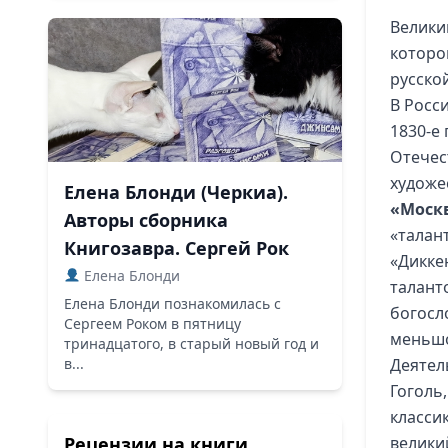
Велики
которо
русско
В Росс
1830-е
Отечес
художе
Елена Блонди (Черкиа).
«Моск
Авторы сборника
«талан
Книгозавра. Сергей Рок
«Дикке
Елена Блонди
талант
Елена Блонди познакомилась с
богосло
Сергеем Роком в пятницу
меньшо
тринадцатого, в старый новый год и
в...
Деятель
Гоголь
класси
Рецензии на книги
велики