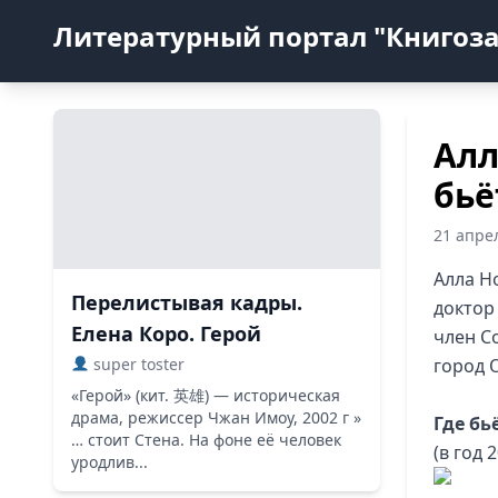
Литературный портал "Книгоз
Алл
бьё
21 апре
Алла Н
Перелистывая кадры.
доктор
Елена Коро. Герой
член С
super toster
город 
«Герой» (кит. 英雄) — историческая
драма, режиссер Чжан Имоу, 2002 г »
Где бь
… стоит Стена. На фоне её человек
(в год 
уродлив...