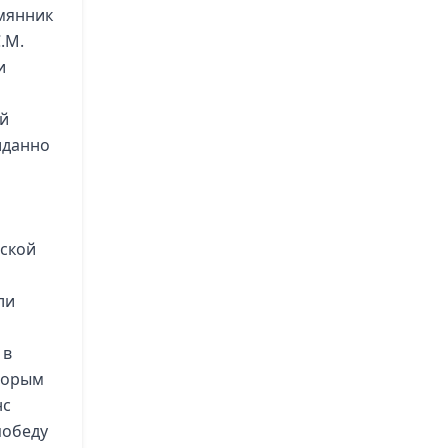
емянник
.М.
и
й
иданно
сской
ли
 в
оторым
нс
победу