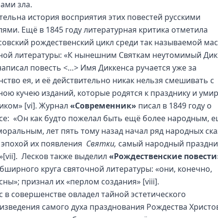
ами зла.
тельна история восприятия этих повестей русскими
лями. Ещё в 1845 году литературная критика отметила
совский рождественский цикл среди так называемой ма
ной литературы: «К нынешним Святкам неутомимый Дик
написал повесть <…> Имя Диккенса ручается уже за
нство ея, и её действительно никак нельзя смешивать с
ною кучею изданий, которые родятся к празднику и уми
ником»
[vi]
. Журнал
«Современник»
писал в 1849 году о
се: «Он как будто пожелал быть ещё более народным, 
моральным, лет пять тому назад начал ряд народных ска
 эпохой их появления
Святки,
самый народный праздни
»
[vii]
. Лесков также выделил
«Рождественские повести
обширного круга святочной литературы: «они, конечно,
сны»; признал их «перлом создания»
[viii]
.
с в совершенстве овладел тайной эстетического
изведения самого духа празднования Рождества Христо