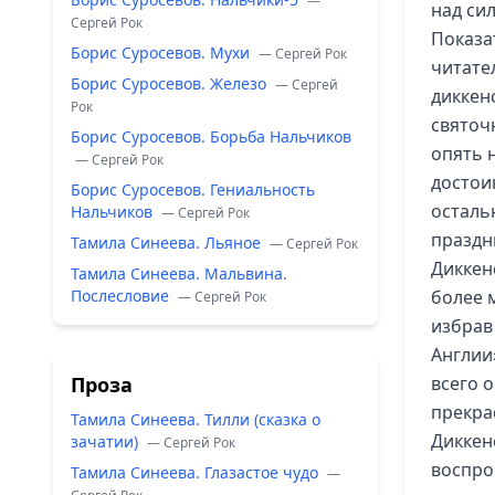
—
над сил
Сергей Рок
Показа
Борис Суросевов. Мухи
— Сергей Рок
читате
Борис Суросевов. Железо
— Сергей
диккен
Рок
святоч
Борис Суросевов. Борьба Нальчиков
опять 
— Сергей Рок
достои
Борис Суросевов. Гениальность
осталь
Нальчиков
— Сергей Рок
празд
Тамила Синеева. Льяное
— Сергей Рок
Диккен
Тамила Синеева. Мальвина.
Послесловие
более 
— Сергей Рок
избрав
Англии
Проза
всего 
прекра
Тамила Синеева. Тилли (сказка о
Диккен
зачатии)
— Сергей Рок
воспро
Тамила Синеева. Глазастое чудо
—