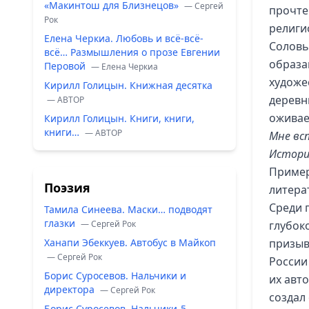
«Макинтош для Близнецов»
— Сергей
прочте
Рок
религи
Елена Черкиа. Любовь и всё-всё-
Соловь
всё… Размышления о прозе Евгении
образ
Перовой
— Елена Черкиа
художе
Кирилл Голицын. Книжная десятка
деревн
— ABTOP
оживае
Кирилл Голицын. Книги, книги,
книги…
— ABTOP
Мне вс
Истори
Пример
Поэзия
литера
Среди 
Тамила Синеева. Маски… подводят
глазки
— Сергей Рок
глубок
Ханапи Эбеккуев. Автобус в Майкоп
призыв
— Сергей Рок
Росси
Борис Суросевов. Нальчики и
их авт
директора
— Сергей Рок
создал
Борис Суросевов. Нальчики-5