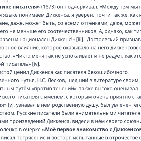
нике писателя»
(1873) он подчёркивал: «Между тем мы 
 языке понимаем Диккенса, я уверен, почти так же, как 
ане, даже, может быть, со всеми оттенками; даже, может
его не меньше его соотечественников. А, однако, как ти
разен и национален Диккенс!»
[iii]
. Достоевский признав
ворное влияние, которое оказывало на него диккенсовс
тво: «Никто меня так не успокаивает и не радует, как эт
й писатель»
[iv]
.
олстой ценил Диккенса как писателя безошибочного
венного чутья. Н.С. Лесков, шедший в литературе своим
тным путём «против течений», также высоко оценивал
йского писателя с именем, с которым очень приятно ста
мя»
[v]
, узнавал в нём родственную душу, был увлечён ег
ством. Русские писатели были внимательными читателя
ами произведений Диккенса, видели в нём своего союзн
ороленко в очерке
«Моё первое знакомство с Диккенсо
 описал потрясение и восторг, испытанные в отрочестве 