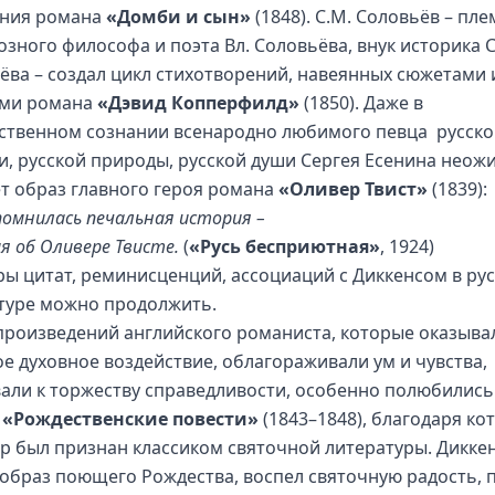
ния романа
«Домби и сын»
(1848). С.М. Соловьёв – пл
озного философа и поэта Вл. Соловьёва, внук историка С
ёва – создал цикл стихотворений, навеянных сюжетами 
ами романа
«Дэвид Копперфилд»
(1850). Даже в
ственном сознании всенародно любимого певца русско
и, русской природы, русской души Сергея Есенина неож
т образ главного героя романа
«Оливер Твист»
(1839):
помнилась печальная история –
я об Оливере Твисте.
(
«Русь бесприютная»
, 1924)
ы цитат, реминисценций, ассоциаций с Диккенсом в ру
туре можно продолжить.
произведений английского романиста, которые оказыва
ое духовное воздействие, облагораживали ум и чувства,
али к торжеству справедливости, особенно полюбились
и
«Рождественские повести»
(1843–1848), благодаря к
ор был признан классиком святочной литературы. Дикке
 образ поющего Рождества, воспел святочную радость, 