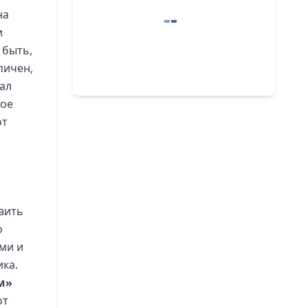
на
и
 быть,
пичен,
ал
кое
от
вить
о
ми и
ика.
м»
от