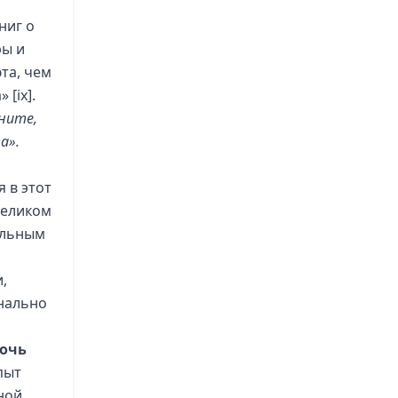
ниг о
ры и
та, чем
а»
[ix]
.
ните,
а».
 в этот
великом
ельным
,
нально
очь
пыт
ной