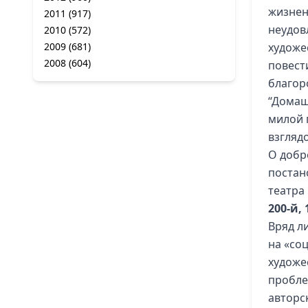
жизнен
2011
(917)
неудов
2010
(572)
2009
(681)
художе
2008
(604)
повес
благор
“Домаш
милой 
взгляд
О добр
постан
театра
200-й, 
Вряд л
на «со
художе
пробле
авторс