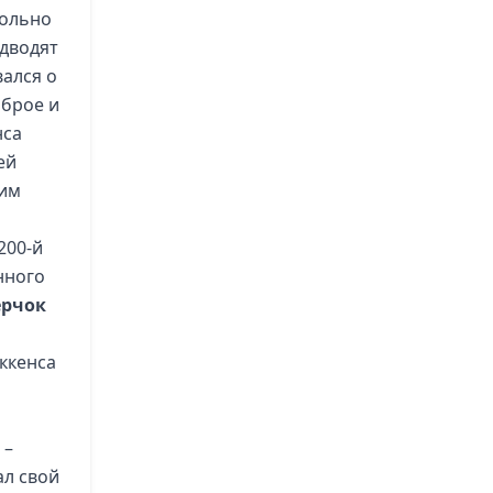
вольно
одводят
вался о
оброе и
нса
ей
ким
200-й
нного
ерчок
ккенса
 –
ал свой