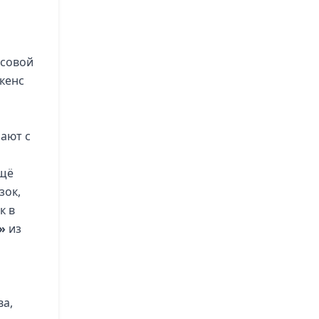
ссовой
кенс
рают с
ещё
зок,
к в
»
из
ва,