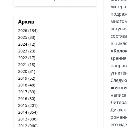
литера
подраж
Архив
многом
вступа
2026
(134)
состяз
2025
(33)
В цикл
2024
(12)
«Коло
2023
(23)
2022
(17)
зрения
2021
(18)
направ
2020
(31)
угнетё
2019
(52)
Следую
2018
(48)
жизн
2017
(39)
написа
2016
(80)
Литера
2015
(201)
Диккен
2014
(354)
романис
2013
(806)
его ид
2012
(960)