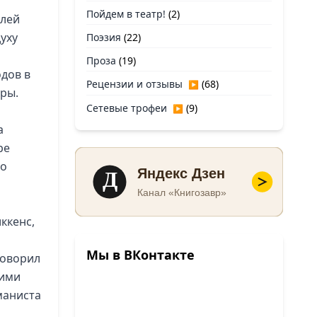
Пойдем в театр!
(2)
илей
уху
Поэзия
(22)
Проза
(19)
одов в
Рецензии и отзывы
(68)
▶
уры.
Сетевые трофеи
(9)
▶
а
ре
то
Д
Яндекс Дзен
Канал «Книгозавр»
ккенс,
Мы в ВКонтакте
говорил
кими
маниста