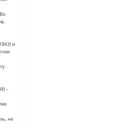
 Во
в,
1843) и
очки
ту
8) –
ляя
ль, но