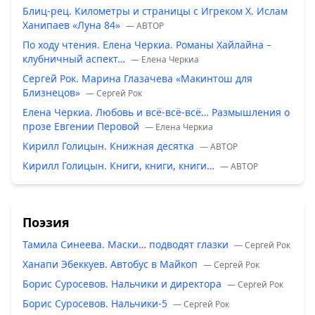
Блиц-рец. Километры и страницы с Игреком Х. Ислам
Ханипаев «Луна 84»
— ABTOP
По ходу чтения. Елена Черкиа. Романы Хайлайна –
клубничный аспект…
— Елена Черкиа
Сергей Рок. Марина Глазачева «Макинтош для
Близнецов»
— Сергей Рок
Елена Черкиа. Любовь и всё-всё-всё… Размышления о
прозе Евгении Перовой
— Елена Черкиа
Кирилл Голицын. Книжная десятка
— ABTOP
Кирилл Голицын. Книги, книги, книги…
— ABTOP
Поэзия
Тамила Синеева. Маски… подводят глазки
— Сергей Рок
Ханапи Эбеккуев. Автобус в Майкоп
— Сергей Рок
Борис Суросевов. Нальчики и директора
— Сергей Рок
Борис Суросевов. Нальчики-5
— Сергей Рок