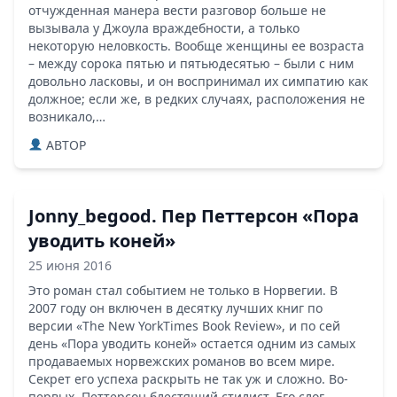
отчужденная манера вести разговор больше не
вызывала у Джоула враждебности, а только
некоторую неловкость. Вообще женщины ее возраста
– между сорока пятью и пятьюдесятью – были с ним
довольно ласковы, и он воспринимал их симпатию как
должное; если же, в редких случаях, расположения не
возникало,…
ABTOP
Jonny_begood. Пер Петтерсон «Пора
уводить коней»
25 июня 2016
Это роман стал событием не только в Норвегии. В
2007 году он включен в десятку лучших книг по
версии «The New YorkTimes Book Review», и по сей
день «Пора уводить коней» остается одним из самых
продаваемых норвежских романов во всем мире.
Секрет его успеха раскрыть не так уж и сложно. Во-
первых, Петтерсон блестящий стилист. Его слог