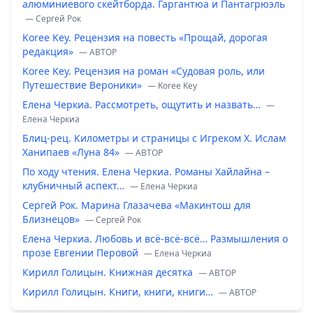
алюминиевого скейтборда. Гаргантюа и Пантагрюэль
— Сергей Рок
Koree Key. Рецензия на повесть «Прощай, дорогая
редакция»
— ABTOP
Koree Key. Рецензия на роман «Судовая роль, или
Путешествие Вероники»
— Koree Key
Елена Черкиа. Рассмотреть, ощутить и назвать…
—
Елена Черкиа
Блиц-рец. Километры и страницы с Игреком Х. Ислам
Ханипаев «Луна 84»
— ABTOP
По ходу чтения. Елена Черкиа. Романы Хайлайна –
клубничный аспект…
— Елена Черкиа
Сергей Рок. Марина Глазачева «Макинтош для
Близнецов»
— Сергей Рок
Елена Черкиа. Любовь и всё-всё-всё… Размышления о
прозе Евгении Перовой
— Елена Черкиа
Кирилл Голицын. Книжная десятка
— ABTOP
Кирилл Голицын. Книги, книги, книги…
— ABTOP