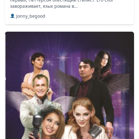
завораживает, язык романа в…
Jonny_begood