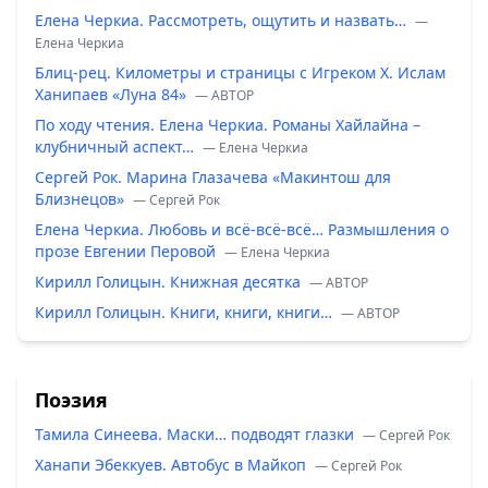
Елена Черкиа. Рассмотреть, ощутить и назвать…
—
Елена Черкиа
Блиц-рец. Километры и страницы с Игреком Х. Ислам
Ханипаев «Луна 84»
— ABTOP
По ходу чтения. Елена Черкиа. Романы Хайлайна –
клубничный аспект…
— Елена Черкиа
Сергей Рок. Марина Глазачева «Макинтош для
Близнецов»
— Сергей Рок
Елена Черкиа. Любовь и всё-всё-всё… Размышления о
прозе Евгении Перовой
— Елена Черкиа
Кирилл Голицын. Книжная десятка
— ABTOP
Кирилл Голицын. Книги, книги, книги…
— ABTOP
Поэзия
Тамила Синеева. Маски… подводят глазки
— Сергей Рок
Ханапи Эбеккуев. Автобус в Майкоп
— Сергей Рок