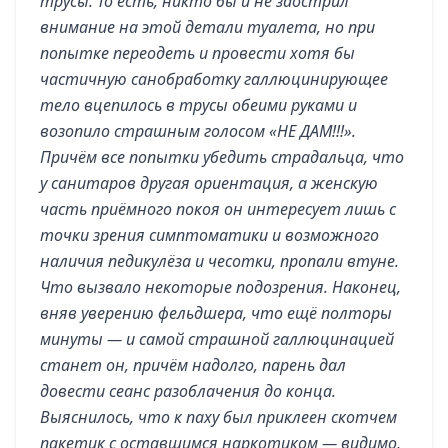
трусы. То есть, никто бы и не заострил
внимание на этой детали туалета, но при
попытке переодеть и провести хотя бы
частичную санобработку галлюцинирующее
тело вцепилось в трусы обеими руками и
возопило страшным голосом «НЕ ДАМ!!!».
Причём все попытки убедить страдальца, что
у санитаров другая ориентация, а женскую
часть приёмного покоя он интересует лишь с
точки зрения симптоматики и возможного
наличия педикулёза и чесотки, пропали втуне.
Что вызвало некоторые подозрения. Наконец,
вняв уверению фельдшера, что ещё полторы
минуты — и самой страшной галлюцинацией
станет он, причём надолго, парень дал
довести сеанс разоблачения до конца.
Выяснилось, что к паху был приклеен скотчем
пакетик с оставшимся наркотиком — видимо,