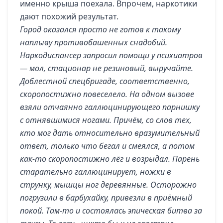
именно крыша поехала. Впрочем, наркотики
дают похожий результат.
Город оказался просто не готов к такому
наплыву противобашенных снадобий.
Наркодиспансер запросил помощи у психиатров
— мол, стационар не резиновый, выручайте.
Доблестной спецбригаде, соответственно,
скоропостижно повеселело. На одном вызове
взяли отчаянно галлюцинирующего парнишку
с отнявшимися ногами. Причём, со слов тех,
кто мог дать относительно вразумительный
ответ, только что бегал и смеялся, а потом
как-то скоропостижно лёг и возрыдал. Парень
старательно галлюцинирует, ножки в
струнку, мышцы ног деревянные. Осторожно
погрузили в барбухайку, привезли в приёмный
покой. Там-то и состоялась эпическая битва за