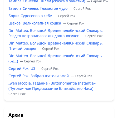
Тамила Синеева. Тилли (сказка о зачатии)
— Сергей Рок
Тамила Синеева. Глазастое чудо
— Сергей Рок
Борис Суросевов о себе
— Сергей Рок
Щехов. Великолепная кошка
— Сергей Рок
Din Matteo. Большой Древнечелябинский Словарь.
Раздел петропавловских долгоносиков
— Сергей Рок
Din Matteo. Большой Древнечелябинский Словарь.
Птичий раздел
— Сергей Рок
Din Matteo. Большой Древнечелябинский Словарь
(БДС)
— Сергей Рок
Сергей Рок. U3
— Сергей Рок
Сергей Рок. Забрасыватели змей
— Сергей Рок
Iwen Jacobia. Гадание «Buttonomantia Instantia»
(Пуговичное Предсказание Ближайшего Часа)
—
Сергей Рок
Архив