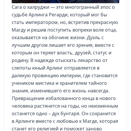
Сага о халруджи — это многогранный эпос о
судьбе Арлинга Регарди, который мог бы
стать императором, но, встретив прекрасную
Магду и решив поступить вопреки воле отца,
оказывается на обочине жизни. Дуэль с
лучшим другом лишает его зрения, вместе с
которым он теряет власть, друзей, статус и
родину. В надежде отыскать лекарство от
слепоты юный Арлинг отправляется в
далекую провинцию империи, где становится
учеником мистика и хранителем тайного
знания, изменившего его жизнь навсегда.
Превращение избалованного юнца в нового
человека растянется на годы, но неизменным
останется одно – дух бунтаря. Он сохранится
в Арлинге вместе с любовью к Магде, которая
станет его религией и поможет заново