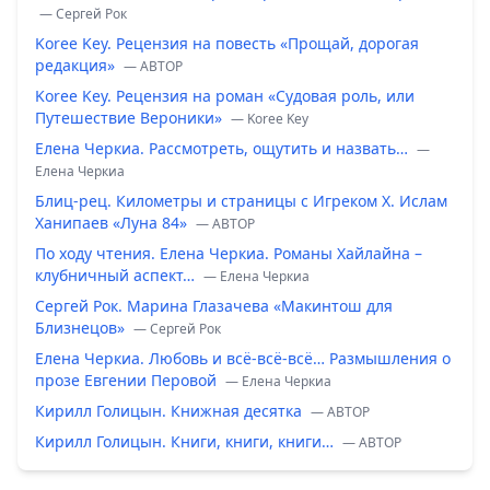
— Сергей Рок
Koree Key. Рецензия на повесть «Прощай, дорогая
редакция»
— ABTOP
Koree Key. Рецензия на роман «Судовая роль, или
Путешествие Вероники»
— Koree Key
Елена Черкиа. Рассмотреть, ощутить и назвать…
—
Елена Черкиа
Блиц-рец. Километры и страницы с Игреком Х. Ислам
Ханипаев «Луна 84»
— ABTOP
По ходу чтения. Елена Черкиа. Романы Хайлайна –
клубничный аспект…
— Елена Черкиа
Сергей Рок. Марина Глазачева «Макинтош для
Близнецов»
— Сергей Рок
Елена Черкиа. Любовь и всё-всё-всё… Размышления о
прозе Евгении Перовой
— Елена Черкиа
Кирилл Голицын. Книжная десятка
— ABTOP
Кирилл Голицын. Книги, книги, книги…
— ABTOP