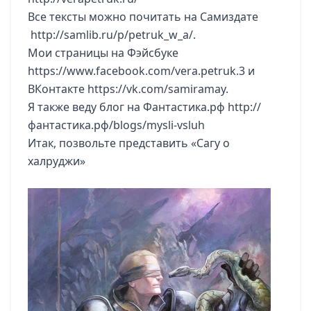
Все тексты можно почитать на Самиздате
http://samlib.ru/p/petruk_w_a/
.
Мои страницы на Фэйсбуке
https://www.facebook.com/vera.petruk.3
и
ВКонтакте
https://vk.com/samiramay
.
Я также веду блог на Фантастика.рф
http://
фантастика.рф/blogs/mysli-vsluh
Итак, позвольте представить «Сагу о
халруджи»