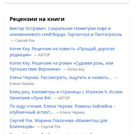
Рецензии на книги
Виктор Острович. Сакральная геометрия кофе и
алюминиевого скейтборда. Гаргантюа и Пантагрюэль
— Сергей Рок
Koree Key. Рецензия на повесть «Прощай, дорогая
редакция»
— ABTOP
Koree Key. Рецензия на роман «Судовая роль, или
Путешествие Вероники»
— Koree Key
Елена Черкиа. Рассмотреть, ощутить и назвать…
—
Елена Черкиа
Блиц-рец. Километры и страницы с Игреком Х. Ислам
Ханипаев «Луна 84»
— ABTOP
По ходу чтения. Елена Черкиа. Романы Хайлайна –
клубничный аспект…
— Елена Черкиа
Сергей Рок. Марина Глазачева «Макинтош для
Близнецов»
— Сергей Рок