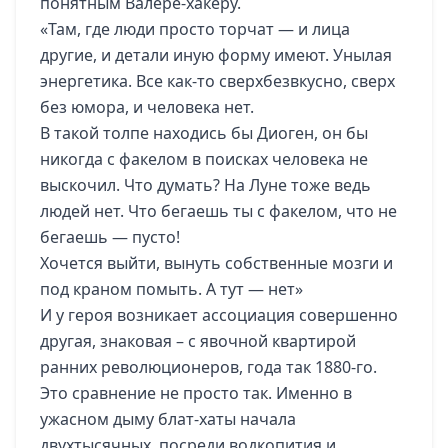
понятным Валере-хакеру.
«Там, где люди просто торчат — и лица
другие, и детали иную форму имеют. Унылая
энергетика. Все как-то сверхбезвкусно, сверх
без юмора, и человека нет.
В такой толпе находись бы Диоген, он бы
никогда с факелом в поисках человека не
выскочил. Что думать? На Луне тоже ведь
людей нет. Что бегаешь ты с факелом, что не
бегаешь — пусто!
Хочется выйти, вынуть собственные мозги и
под краном помыть. А тут — нет»
И у героя возникает ассоциация совершенно
другая, знаковая – с явочной квартирой
ранних революционеров, года так 1880-го.
Это сравнение не просто так. Именно в
ужасном дыму блат-хаты начала
двухтысячных, посреди водкопития и