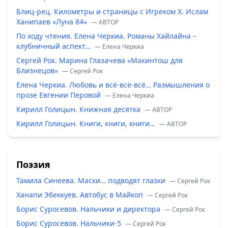
Блиц-рец. Километры и страницы с Игреком Х. Ислам
Ханипаев «Луна 84»
— ABTOP
По ходу чтения. Елена Черкиа. Романы Хайлайна –
клубничный аспект…
— Елена Черкиа
Сергей Рок. Марина Глазачева «Макинтош для
Близнецов»
— Сергей Рок
Елена Черкиа. Любовь и всё-всё-всё… Размышления о
прозе Евгении Перовой
— Елена Черкиа
Кирилл Голицын. Книжная десятка
— ABTOP
Кирилл Голицын. Книги, книги, книги…
— ABTOP
Поэзия
Тамила Синеева. Маски… подводят глазки
— Сергей Рок
Ханапи Эбеккуев. Автобус в Майкоп
— Сергей Рок
Борис Суросевов. Нальчики и директора
— Сергей Рок
Борис Суросевов. Нальчики-5
— Сергей Рок