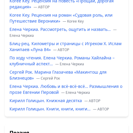
Koree Key. Рецензия на повесть «Прощай, дорогая
редакция»
— ABTOP
Koree Key. Рецензия на роман «Судовая роль, или
Путешествие Вероники»
— Koree Key
Елена Черкиа. Рассмотреть, ощутить и назвать…
—
Елена Черкиа
Блиц-рец. Километры и страницы с Игреком Х. Ислам
Ханипаев «Луна 84»
— ABTOP
По ходу чтения. Елена Черкиа. Романы Хайлайна –
клубничный аспект…
— Елена Черкиа
Сергей Рок. Марина Глазачева «Макинтош для
Близнецов»
— Сергей Рок
Елена Черкиа. Любовь и всё-всё-всё… Размышления о
прозе Евгении Перовой
— Елена Черкиа
Кирилл Голицын. Книжная десятка
— ABTOP
Кирилл Голицын. Книги, книги, книги…
— ABTOP
Поэзия