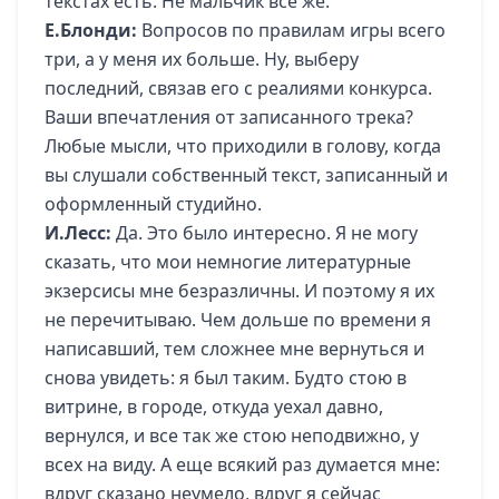
текстах есть. Не мальчик все же.
Е.Блонди:
Вопросов по правилам игры всего
три, а у меня их больше. Ну, выберу
последний, связав его с реалиями конкурса.
Ваши впечатления от записанного трека?
Любые мысли, что приходили в голову, когда
вы слушали собственный текст, записанный и
оформленный студийно.
И.Лесс:
Да. Это было интересно. Я не могу
сказать, что мои немногие литературные
экзерсисы мне безразличны. И поэтому я их
не перечитываю. Чем дольше по времени я
написавший, тем сложнее мне вернуться и
снова увидеть: я был таким. Будто стою в
витрине, в городе, откуда уехал давно,
вернулся, и все так же стою неподвижно, у
всех на виду. А еще всякий раз думается мне:
вдруг сказано неумело, вдруг я сейчас