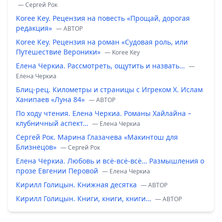
— Сергей Рок
Koree Key. Рецензия на повесть «Прощай, дорогая
редакция»
— ABTOP
Koree Key. Рецензия на роман «Судовая роль, или
Путешествие Вероники»
— Koree Key
Елена Черкиа. Рассмотреть, ощутить и назвать…
—
Елена Черкиа
Блиц-рец. Километры и страницы с Игреком Х. Ислам
Ханипаев «Луна 84»
— ABTOP
По ходу чтения. Елена Черкиа. Романы Хайлайна –
клубничный аспект…
— Елена Черкиа
Сергей Рок. Марина Глазачева «Макинтош для
Близнецов»
— Сергей Рок
Елена Черкиа. Любовь и всё-всё-всё… Размышления о
прозе Евгении Перовой
— Елена Черкиа
Кирилл Голицын. Книжная десятка
— ABTOP
Кирилл Голицын. Книги, книги, книги…
— ABTOP