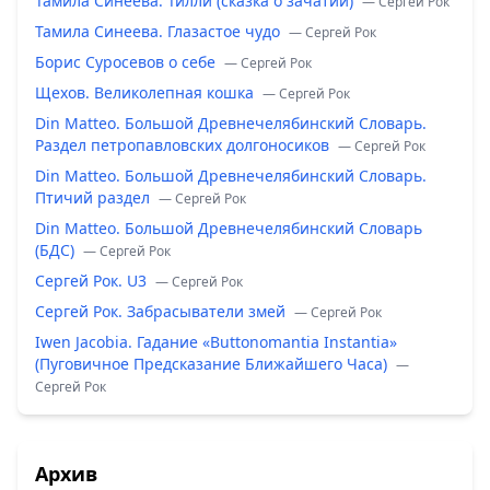
Тамила Синеева. Тилли (сказка о зачатии)
— Сергей Рок
Тамила Синеева. Глазастое чудо
— Сергей Рок
Борис Суросевов о себе
— Сергей Рок
Щехов. Великолепная кошка
— Сергей Рок
Din Matteo. Большой Древнечелябинский Словарь.
Раздел петропавловских долгоносиков
— Сергей Рок
Din Matteo. Большой Древнечелябинский Словарь.
Птичий раздел
— Сергей Рок
Din Matteo. Большой Древнечелябинский Словарь
(БДС)
— Сергей Рок
Сергей Рок. U3
— Сергей Рок
Сергей Рок. Забрасыватели змей
— Сергей Рок
Iwen Jacobia. Гадание «Buttonomantia Instantia»
(Пуговичное Предсказание Ближайшего Часа)
—
Сергей Рок
Архив