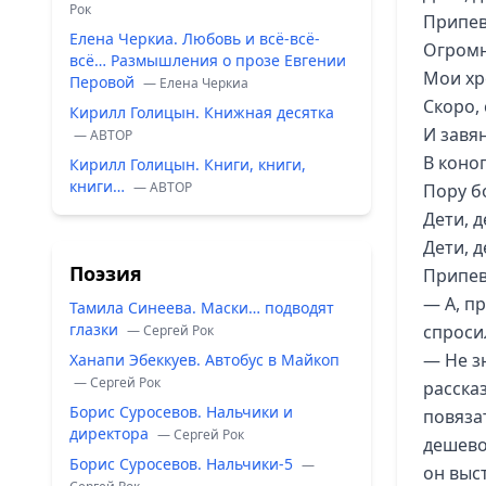
Рок
Припев
Елена Черкиа. Любовь и всё-всё-
Огромн
всё… Размышления о прозе Евгении
Мои хр
Перовой
— Елена Черкиа
Скоро, 
Кирилл Голицын. Книжная десятка
И завян
— ABTOP
В коно
Кирилл Голицын. Книги, книги,
книги…
— ABTOP
Пору б
Дети, д
Дети, 
Поэзия
Припев
— А, п
Тамила Синеева. Маски… подводят
глазки
спроси
— Сергей Рок
— Не з
Ханапи Эбеккуев. Автобус в Майкоп
— Сергей Рок
рассказ
Борис Суросевов. Нальчики и
повяза
директора
— Сергей Рок
дешево
Борис Суросевов. Нальчики-5
—
он выс