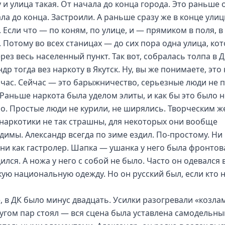
 и улица такая. От начала до конца города. Это раньше 
ала до конца. Застроили. А раньше сразу же в конце ули
 Если что — по коням, по улице, и — прямиком в поля, в
. Потому во всех станицах — до сих пора одна улица, ко
рез весь населенный пункт. Так вот, собралась толпа в Д
др тогда вез наркоту в Якутск. Ну, вы же понимаете, это 
йчас. Сейчас — это барыжничество, серьезные люди не 
 Раньше наркота была уделом элиты, и как бы это было н
о. Простые люди не курили, не ширялись. Творческим ж
наркотики не так страшны, для некоторых они вообще
димы. Александр всегда по зиме ездил. По-простому. Ни 
 ни как гастролер. Шапка — ушанка у него была фронтова
ился. А ножа у него с собой не было. Часто он одевался 
кую национальную одежду. Но он русский был, если кто 
, в ДК было минус двадцать. Усилки разогревали «козла
ругом пар стоял — вся сцена была уставлена самодельн