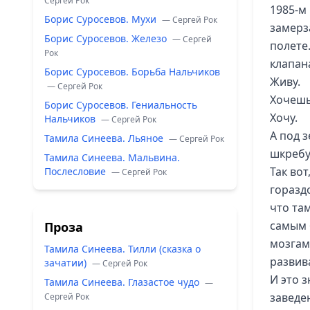
Сергей Рок
1985-м 
Борис Суросевов. Мухи
— Сергей Рок
замерз
Борис Суросевов. Железо
— Сергей
полете
Рок
клапан
Борис Суросевов. Борьба Нальчиков
Живу.
— Сергей Рок
Хочешь
Борис Суросевов. Гениальность
Хочу.
Нальчиков
— Сергей Рок
А под з
Тамила Синеева. Льяное
— Сергей Рок
шкребу
Тамила Синеева. Мальвина.
Так вот
Послесловие
— Сергей Рок
горазд
что та
самым 
Проза
мозгам
Тамила Синеева. Тилли (сказка о
развива
зачатии)
— Сергей Рок
И это з
Тамила Синеева. Глазастое чудо
—
заведен
Сергей Рок