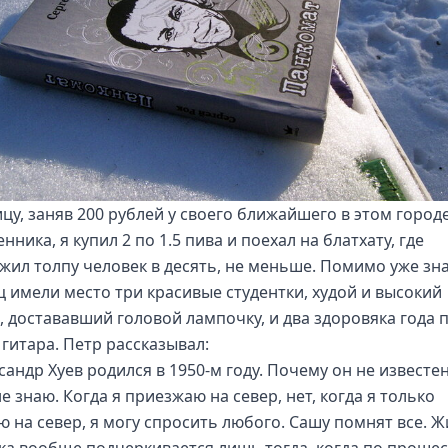
ицу, заняв 200 рублей у своего ближайшего в этом город
нника, я купил 2 по 1.5 пива и поехал на блатхату, где
жил толпу человек в десять, не меньше. Помимо уже зн
ц имели место три красивые студентки, худой и высокий
, достававший головой лампочку, и два здоровяка года п
 гитара. Петр рассказывал:
сандр Хуев родился в 1950-м году. Почему он не известе
не знаю. Когда я приезжаю на север, нет, когда я только
ю на север, я могу спросить любого. Сашу помнят все. 