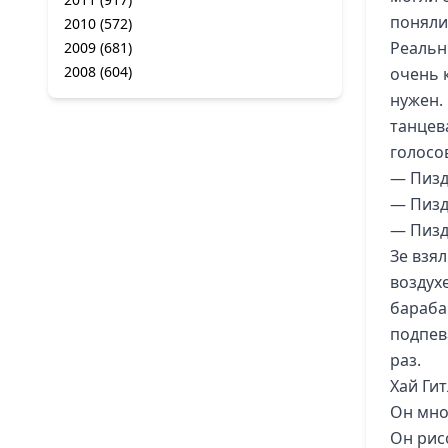
поняли
2010
(572)
Реальн
2009
(681)
2008
(604)
очень к
нужен.
танцев
голосо
— Пизд
— Пизд
— Пизд
Зе взял
воздух
барабан
подпев
раз.
Хай Гит
Он мно
Он рис