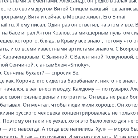
ательными элементами. Александр, он редко в залах выс
месте со своим другом Витей Спицем каждый год записы
рограмму. Витя и сейчас в Москве живет. Его E-mail
ail.ru. Я ему писал. Один раз он ответил, на этом и все. В
 на басе играл Антон Козлов, за микшерным пультом си
ешев, которого, блядь, в Крыму все знают, потому что о
хать, и со всеми известными артистами знаком. С Боярск
 С Караченцовым. С Зыкиной. С Валентиной Толкуновой, с
ой Сенчиной, с ансамблем «Smoky».
о, Сенчина бухает? — спросил Зе.
е как. Короче, кто сидел за барабанами, никто не знает.
т начался, в зал внесли водку. Каждому — по пузырю. Ал
все свои грязные деньги потратить. Он ведь не ради бо
абатывал. Он мечтал, чтобы люди жили хорошо. Он хотел
жизни русского человека концентрировалась не только 
 Поэтому он так и не уехал, хотя это было легко для него
 — это навсегда. А тогда все напились. Хуля — мороз бы
колеть. А так — по пузырю. И можно слушать. И так все 