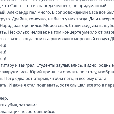
, что Саша — он из народа человек, не придуманный.
ый. Александр пел много. В сопровождении баса все бы
руто. Драйва, конечно, не было у них тогда. Да и нахер 
 Народ разгорячился. Мороз спал. Стали скидывать шубы
ать. Несколько человек на том концерте умерло от раз
вых связок, когда они выкрикивали в морозный воздух Д
ец!
ец!
ец!
 гитару и заиграл. Студенты заулыбались, видно, родные
е закружились. Юрий принялся стучать по столу, изобра
. Петр едва рот открыл, чтобы петь, и все ему стали
ать. И даже я стал подпевать, хотя слышал все это в пе
лер.
гих убил, затравил.
овальщик несостоявшийся.