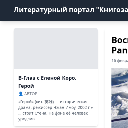
Литературный портал "Книгоз
Вос
Pan
16 февр
В-Глаз с Еленой Коро.
Герой
👤 ABTOP
«Герой» (кит. 英雄) — историческая
драма, режиссер Чжан Имоу, 2002 г »
… стоит Стена. На фоне её человек
уродлив...