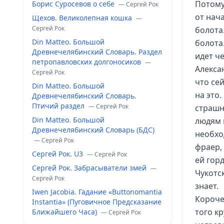
Потому
Борис Суросевов о себе
— Сергей Рок
от нач
Щехов. Великолепная кошка
—
Сергей Рок
болота.
Din Matteo. Большой
болота
Древнечелябинский Словарь. Раздел
идет че
петропавловских долгоносиков
—
Алексан
Сергей Рок
что се
Din Matteo. Большой
на это.
Древнечелябинский Словарь.
Птичий раздел
— Сергей Рок
страшн
Din Matteo. Большой
людям 
Древнечелябинский Словарь (БДС)
необхо
— Сергей Рок
фраер,
Сергей Рок. U3
— Сергей Рок
ей горд
Сергей Рок. Забрасыватели змей
—
Чукотс
Сергей Рок
знает.
Iwen Jacobia. Гадание «Buttonomantia
Короче
Instantia» (Пуговичное Предсказание
того к
Ближайшего Часа)
— Сергей Рок