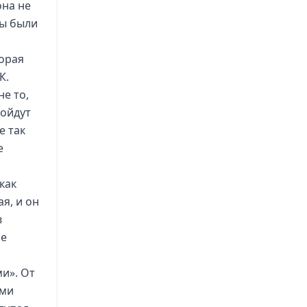
она не
цы были
торая
К.
не то,
пойдут
е так
е
как
я, и он
в
не
ми». От
ыми