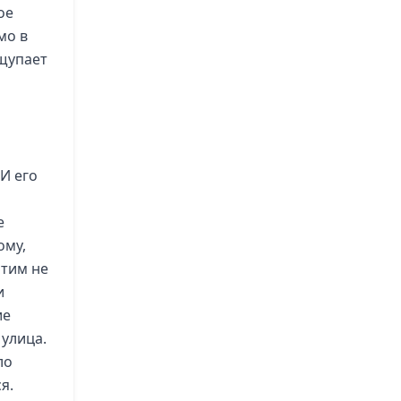
ое
мо в
 щупает
 И его
е
ому,
этим не
и
ие
 улица.
ло
я.