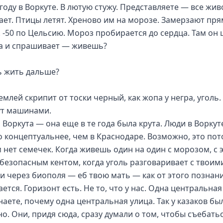
году в Воркуте. В лютую стужу. Представляете — все жив
ает. Птицы летят. Хреново им на морозе. Замерзают пря
. -50 по Цельсию. Мороз пробирается до сердца. Там он
а и спрашивает — живешь?
 жить дальше?
емлей скрипит от тоски черный, как жопа у негра, уголь.
т машинами.
, Воркута — она еще в те года была крута. Люди в Воркут
о концептуальнее, чем в Краснодаре. Возможно, это пот
м нет семечек. Когда живешь один на один с морозом, с 
безопасным кентом, когда уголь разговаривает с твоим
и через биополя — еб твою мать — как от этого познан
ется. Горизонт есть. Не то, что у нас. Одна центральная
наете, почему одна центральная улица. Так у казаков бы
о. Они, придя сюда, сразу думали о том, чтобы съебатьс