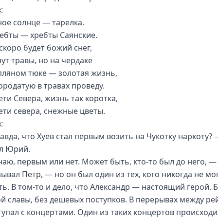
:
ое солнце — тарелка.
ебты — хребты Саянские.
скоро будет божий снег,
ут травы, но на чердаке
пляном тюке — золотая жизнь,
ородатую в травах проведу.
ети Севера, жизнь так коротка,
дети севера, снежные цветы.
:
равда, что Хуев стал первым возить на Чукотку наркоту? 
л Юрий.
наю, первым или нет. Может быть, кто-то был до него, —
ывал Петр, — но он был один из тех, кого никогда не мо
ть. В том-то и дело, что Александр — настоящий герой. 
й славы, без дешевых поступков. В перерывах между ре
тупал с концертами. Один из таких концертов происходи