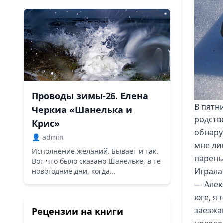
Проводы зимы-26. Елена
В пятн
Черкиа «Шанелька и
родстве
Крис»
обнару
👤 admin
мне ли
Исполнение желаний. Бывает и так.
парень
Вот что было сказано Шанельке, в те
Играла
новогодние дни, когда...
— Алек
юге, я 
заезжа
Рецензии на книги