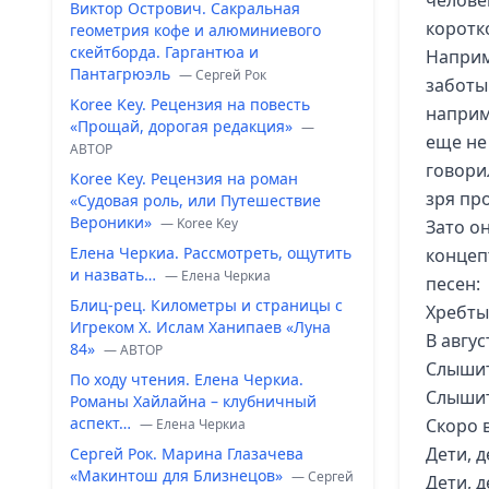
челове
Виктор Острович. Сакральная
коротко
геометрия кофе и алюминиевого
скейтборда. Гаргантюа и
Наприм
Пантагрюэль
— Сергей Рок
заботы 
Koree Key. Рецензия на повесть
наприм
«Прощай, дорогая редакция»
—
еще не
ABTOP
говорил
Koree Key. Рецензия на роман
зря пр
«Судовая роль, или Путешествие
Вероники»
— Koree Key
Зато он
Елена Черкиа. Рассмотреть, ощутить
концеп
и назвать…
— Елена Черкиа
песен:
Блиц-рец. Километры и страницы с
Хребты
Игреком Х. Ислам Ханипаев «Луна
В авгус
84»
— ABTOP
Слышит
По ходу чтения. Елена Черкиа.
Слышит
Романы Хайлайна – клубничный
аспект…
Скоро в
— Елена Черкиа
Дети, 
Сергей Рок. Марина Глазачева
«Макинтош для Близнецов»
— Сергей
Дети, 