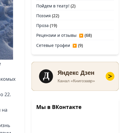
Пойдем в театр!
(2)
Поэзия
(22)
Проза
(19)
Рецензии и отзывы
(68)
▶
Сетевые трофеи
(9)
▶
е
Д
Яндекс Дзен
акомых
Канал «Книгозавр»
о 22.
Мы в ВКонтакте
н на
Жизнь