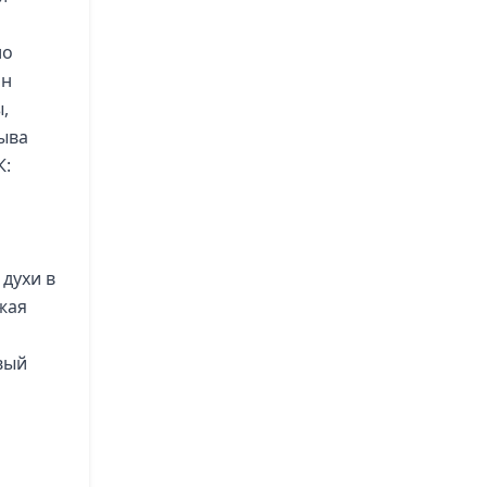
ло
он
,
рыва
К:
 духи в
жая
рвый