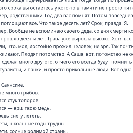
ка вообще подчеркивается лишь тогда, когда по проше
го срока вы остаетесь у кого-то в памяти не просто пят
ер, родственники. Год-два вас помнят. Потом повседне
поглощают все. Что такое десять лет? Срок, правда. Я,
ер. Вообще не вспоминаю своего деда, со дня смерти к
 прошло десяти лет. Трава уже выросла высоко. Хотя все
и, что, мол, достойно прожил человек, не зря. Так почти
оживают. Плодят потомство. А Саша, вот, потомство не о
 сделал много другого, отчего его всегда будут помнить
туалисты, и панки, и просто прикольные люди. Вот одна 
 Саянские.
те много грибов.
ся стук топоров.
ся — ерш твою медь,
едь снегу лететь.
дети, школьные годы трудны
дети, солнце родимой страны.