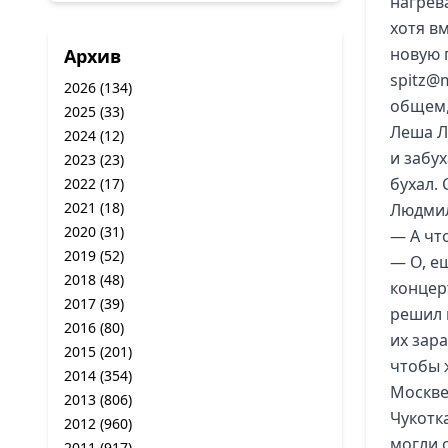
нагрев
хотя в
новую п
Архив
spitz@m
2026
(134)
общем,
2025
(33)
Леша Л
2024
(12)
и забу
2023
(23)
бухал.
2022
(17)
2021
(18)
Людмил
2020
(31)
— А чт
2019
(52)
— О, ещ
2018
(48)
концер
2017
(39)
решил 
2016
(80)
их зар
2015
(201)
чтобы 
2014
(354)
Москве.
2013
(806)
Чукотка
2012
(960)
могли о
2011
(917)