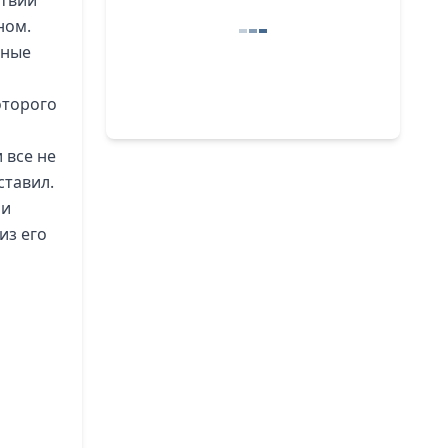
ствии
ном.
вные
оторого
 все не
ставил.
 и
из его