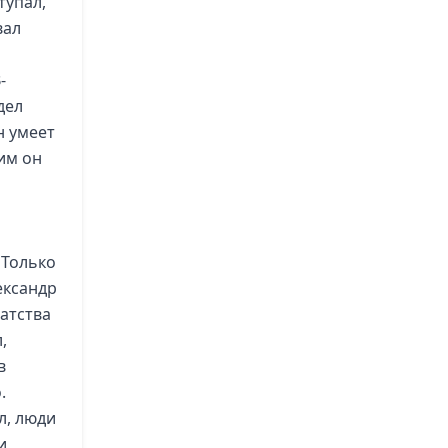
тупал,
вал
-
дел
н умеет
им он
 Только
ександр
гатства
,
в
.
л, люди
и