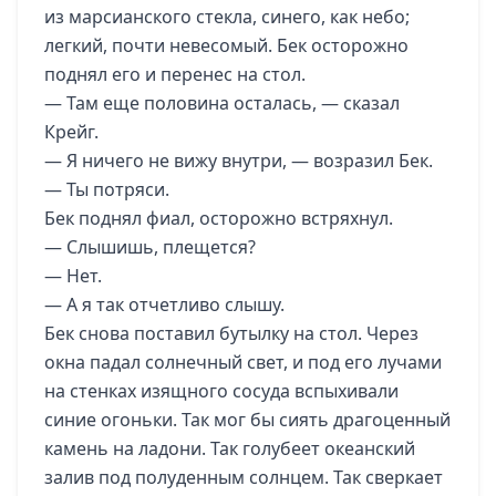
из марсианского стекла, синего, как небо;
легкий, почти невесомый. Бек осторожно
поднял его и перенес на стол.
— Там еще половина осталась, — сказал
Крейг.
— Я ничего не вижу внутри, — возразил Бек.
— Ты потряси.
Бек поднял фиал, осторожно встряхнул.
— Слышишь, плещется?
— Нет.
— А я так отчетливо слышу.
Бек снова поставил бутылку на стол. Через
окна падал солнечный свет, и под его лучами
на стенках изящного сосуда вспыхивали
синие огоньки. Так мог бы сиять драгоценный
камень на ладони. Так голубеет океанский
залив под полуденным солнцем. Так сверкает