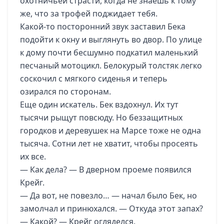
охотничьей страсти, когда не знаешь к тому
же, что за трофей поджидает тебя.
Какой-то посторонний звук заставил Бека
подойти к окну и выглянуть во двор. По улице
к дому почти бесшумно подкатил маленький
песчаный мотоцикл. Белокурый толстяк легко
соскочил с мягкого сиденья и теперь
озирался по сторонам.
Еще один искатель. Бек вздохнул. Их тут
тысячи рыщут повсюду. Но беззащитных
городков и деревушек на Марсе тоже не одна
тысяча. Сотни лет не хватит, чтобы просеять
их все.
— Как дела? — В дверном проеме появился
Крейг.
— Да вот, не повезло… — начал было Бек, но
замолчал и принюхался. — Откуда этот запах?
— Какой? — Крейг огляделся.