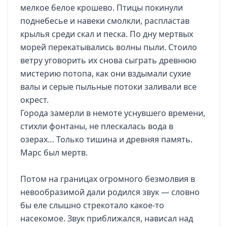
мелкое белое крошево. Птицы покинули
поднебесье и навеки смолкли, распластав
крылья среди скал и песка. По дну мертвых
морей перекатывались волны пыли. Стоило
ветру уговорить их снова сыграть древнюю
мистерию потопа, как они вздымали сухие
валы и серые пыльные потоки заливали все
окрест.
Города замерли в немоте уснувшего времени,
стихли фонтаны, не плескалась вода в
озерах… Только тишина и древняя память.
Марс был мертв.
Потом на границах огромного безмолвия в
невообразимой дали родился звук — словно
бы еле слышно стрекотало какое-то
насекомое. Звук приближался, нависал над