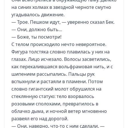
на синих холмах в звездной черноте смутно
угадывалось движение.
— Трое. Пешком идут, — уверенно сказал Бек.
— Они, должно быть…
— Боже, ты посмотри!
С телом происходило нечто невероятное.
Фигура толстяка словно плавилась у них на
глазах. Лицо исчезало. Волосы засветились,
как перекалившаяся вольфрамовая нить, и с
шипением рассыпались. Пальцы рук
вспыхнули и растаяли в пламени. Потом
словно гигантский молот обрушился на
стеклянную статую: тело взорвалось
розовыми сполохами, превратилось в
облачко дыма, и ночной ветер мгновенно
развеял его над дорогой.
— Они, наверно, что-то с ним сделали, —