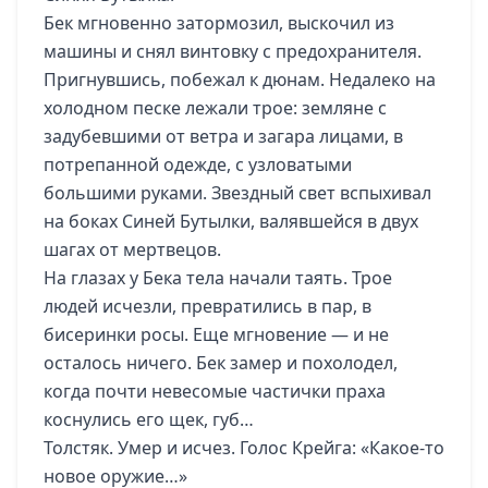
Бек мгновенно затормозил, выскочил из
машины и снял винтовку с предохранителя.
Пригнувшись, побежал к дюнам. Недалеко на
холодном песке лежали трое: земляне с
задубевшими от ветра и загара лицами, в
потрепанной одежде, с узловатыми
большими руками. Звездный свет вспыхивал
на боках Синей Бутылки, валявшейся в двух
шагах от мертвецов.
На глазах у Бека тела начали таять. Трое
людей исчезли, превратились в пар, в
бисеринки росы. Еще мгновение — и не
осталось ничего. Бек замер и похолодел,
когда почти невесомые частички праха
коснулись его щек, губ…
Толстяк. Умер и исчез. Голос Крейга: «Какое-то
новое оружие…»