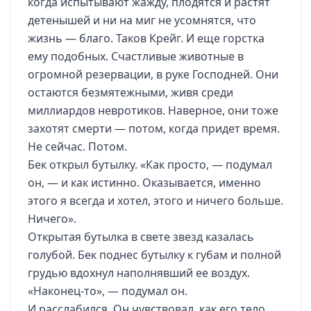
когда испытывают жажду, плодятся и растят
детенышей и ни на миг не усомнятся, что
жизнь — благо. Таков Крейг. И еще горстка
ему подобных. Счастливые животные в
огромной резервации, в руке Господней. Они
остаются безмятежными, живя среди
миллиардов невротиков. Наверное, они тоже
захотят смерти — потом, когда придет время.
Не сейчас. Потом.
Бек открыл бутылку. «Как просто, — подумал
он, — и как истинно. Оказывается, именно
этого я всегда и хотел, этого и ничего больше.
Ничего».
Открытая бутылка в свете звезд казалась
голубой. Бек поднес бутылку к губам и полной
грудью вдохнул наполнявший ее воздух.
«Наконец-то», — подумал он.
И расслабился. Он чувствовал, как его тело