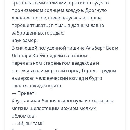
красноватыми холмами, противно зудел в
пронизанном солнцем воздухе. Дрогнуло
древнее шоссе, шевельнулась и пошла
перешептываться пыль в давным-давно
заброшенных городах.
Звук замер.
В сияющей полуденной тишине Альберт Бек и
Леонард Крейг сидели в латаном-
перелатаном стареньком вездеходе и
разглядывали мертвый город. Город с трудом
выдержал человеческий взгляд и будто
сжался, ожидая крика.
— Привет!
Хрустальная башня вздрогнула и осыпалась
мягким шелестящим дождем мелких
обломков.
— Эй, вы там!