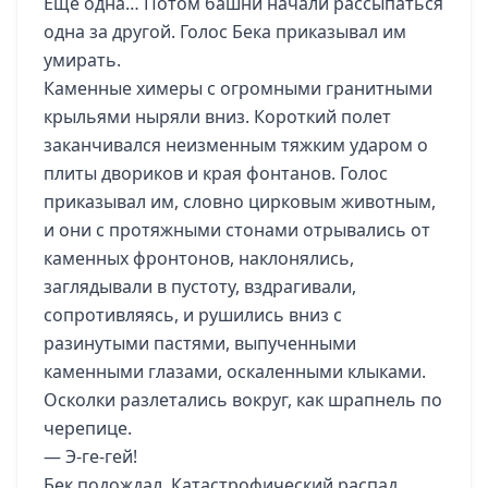
Еще одна… Потом башни начали рассыпаться
одна за другой. Голос Бека приказывал им
умирать.
Каменные химеры с огромными гранитными
крыльями ныряли вниз. Короткий полет
заканчивался неизменным тяжким ударом о
плиты двориков и края фонтанов. Голос
приказывал им, словно цирковым животным,
и они с протяжными стонами отрывались от
каменных фронтонов, наклонялись,
заглядывали в пустоту, вздрагивали,
сопротивляясь, и рушились вниз с
разинутыми пастями, выпученными
каменными глазами, оскаленными клыками.
Осколки разлетались вокруг, как шрапнель по
черепице.
— Э-ге-гей!
Бек подождал. Катастрофический распад