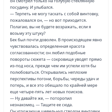
он смотрел только на голубую стеклянную
посудину. И улыбался.
— Терпеть не могу таскать с собой винтовку,
пожаловался он, — но вот приходится.
Полагаю, вы не будете возражать, если я
возьму эту штуку?
Бек был почти доволен. В происходящем явно
чувствовалась определенная красота
согласованности; он любил подобные
повороты сюжета — сокровище уводят прямо
из-под носа, прежде чем им успели хотя бы
полюбоваться. Открывались неплохие
перспективы погони, борьбы, череды удач и
потерь, и все это обещало по крайней мере
еще четыре-пять лет новых поисков.
— Ну давайте же, — поторопил
незнакомец. — Тащите ее сюда.
Он угрожающе шевельнул стволом винтовки.