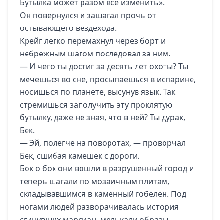
Бутылка может разом все изменить».
Он повернулся и зашагал прочь от
остывающего вездехода.
Крейг легко перемахнул через борт и
небрежным шагом последовал за ним.
— И чего ты достиг за десять лет охоты? Ты
мечешься во сне, просыпаешься в испарине,
носишься по планете, высунув язык. Так
стремишься заполучить эту проклятую
бутылку, даже не зная, что в ней? Ты дурак,
Бек.
— Эй, полегче на поворотах, — проворчал
Бек, сшибая камешек с дороги.
Бок о бок они вошли в разрушенный город и
теперь шагали по мозаичным плитам,
складывавшимся в каменный гобелен. Под
ногами людей разворачивалась история
сгинувших марсиан, мелькали образы