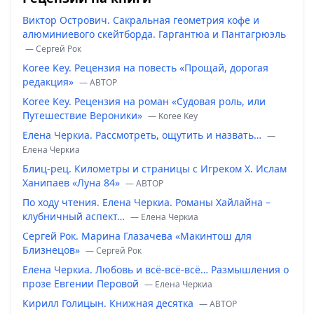
Виктор Острович. Сакральная геометрия кофе и
алюминиевого скейтборда. Гаргантюа и Пантагрюэль
— Сергей Рок
Koree Key. Рецензия на повесть «Прощай, дорогая
редакция»
— ABTOP
Koree Key. Рецензия на роман «Судовая роль, или
Путешествие Вероники»
— Koree Key
Елена Черкиа. Рассмотреть, ощутить и назвать…
—
Елена Черкиа
Блиц-рец. Километры и страницы с Игреком Х. Ислам
Ханипаев «Луна 84»
— ABTOP
По ходу чтения. Елена Черкиа. Романы Хайлайна –
клубничный аспект…
— Елена Черкиа
Сергей Рок. Марина Глазачева «Макинтош для
Близнецов»
— Сергей Рок
Елена Черкиа. Любовь и всё-всё-всё… Размышления о
прозе Евгении Перовой
— Елена Черкиа
Кирилл Голицын. Книжная десятка
— ABTOP