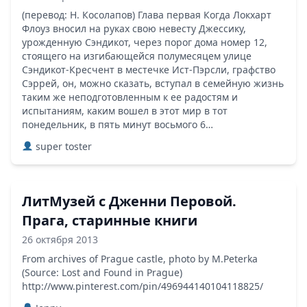
(перевод: Н. Косолапов) Глава первая Когда Локхарт
Флоуз вносил на руках свою невесту Джессику,
урожденную Сэндикот, через порог дома номер 12,
стоящего на изгибающейся полумесяцем улице
Сэндикот-Кресчент в местечке Ист-Пэрсли, графство
Сэррей, он, можно сказать, вступал в семейную жизнь
таким же неподготовленным к ее радостям и
испытаниям, каким вошел в этот мир в тот
понедельник, в пять минут восьмого 6…
super toster
ЛитМузей с Дженни Перовой.
Прага, старинные книги
26 октября 2013
From archives of Prague castle, photo by M.Peterka
(Source: Lost and Found in Prague)
http://www.pinterest.com/pin/496944140104118825/