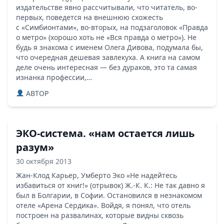
издательстве явно рассчитывали, что читатель, во-
первых, поведется на внешнюю схожесть
с «Симбионтами», во-вторых, на подзаголовок «Правда
о метро» (хорошо хоть не «Вся правда о метро»). Не
будь я знакома с именем Олега Дивова, подумала бы,
что очередная дешевая завлекуха. А книга на самом
деле очень интересная — без дураков, это та самая
изнанка профессии,…
ABTOP
ЭКО-система. «нам остается лишь
разум»
30 октября 2013
Жан-Клод Карьер, Умберто Эко «Не надейтесь
избавиться от книг!» (отрывок) Ж.-К. К.: Не так давно я
был в Болгарии, в Софии. Остановился в незнакомом
отеле «Арена Сердика». Войдя, я понял, что отель
построен на развалинах, которые видны сквозь