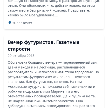
большую стеклянную вставку. Я расспросил служащих
отеля. Они объяснили, что, действительно, на этом
самом месте был римский колизей. Представьте,
каково было мое удивление….
super toster
Вечер футуристов. Газетные
старости
29 октября 2013
Обстановка большого вечера — переполненный зал,
давка у входа и на лестнице, распинающиеся
распорядители и непоколебимая стена городовых. По
результатам футуристический вечер — нулевого
значения. Для футуристов, конечно. На нем
московские футуристы показали себя маленькими и
робкими подражателями Маринетти и его
отечественных последователей. Да и публика не та,
не наделенная южным темпераментом. Она
добродушно смеялась, аплодировала. Как раз этого