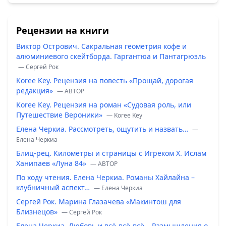
Рецензии на книги
Виктор Острович. Сакральная геометрия кофе и
алюминиевого скейтборда. Гаргантюа и Пантагрюэль
— Сергей Рок
Koree Key. Рецензия на повесть «Прощай, дорогая
редакция»
— ABTOP
Koree Key. Рецензия на роман «Судовая роль, или
Путешествие Вероники»
— Koree Key
Елена Черкиа. Рассмотреть, ощутить и назвать…
—
Елена Черкиа
Блиц-рец. Километры и страницы с Игреком Х. Ислам
Ханипаев «Луна 84»
— ABTOP
По ходу чтения. Елена Черкиа. Романы Хайлайна –
клубничный аспект…
— Елена Черкиа
Сергей Рок. Марина Глазачева «Макинтош для
Близнецов»
— Сергей Рок
Елена Черкиа. Любовь и всё-всё-всё… Размышления о