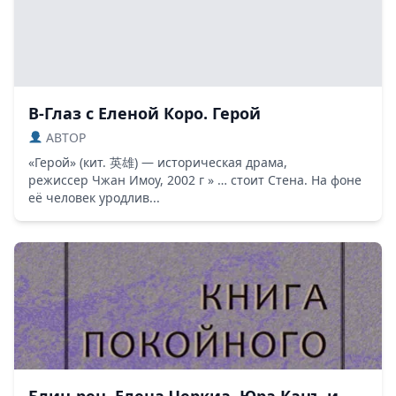
В-Глаз с Еленой Коро. Герой
ABTOP
«Герой» (кит. 英雄) — историческая драма,
режиссер Чжан Имоу, 2002 г » … стоит Стена. На фоне
её человек уродлив...
Блиц-рец. Елена Черкиа. Юра Кацъ и