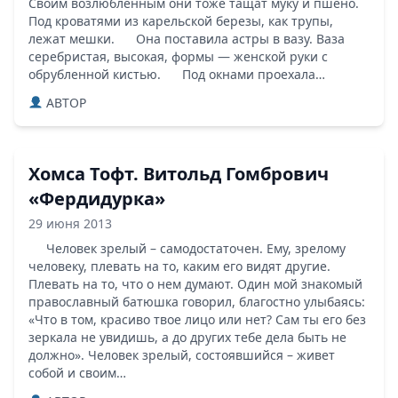
Своим возлюбленным они тоже тащат муку и пшено.
Под кроватями из карельской березы, как трупы,
лежат мешки. Она поставила астры в вазу. Ваза
серебристая, высокая, формы — женской руки с
обрубленной кистью. Под окнами проехала…
ABTOP
Хомса Тофт. Витольд Гомбрович
«Фердидурка»
29 июня 2013
Человек зрелый – самодостаточен. Ему, зрелому
человеку, плевать на то, каким его видят другие.
Плевать на то, что о нем думают. Один мой знакомый
православный батюшка говорил, благостно улыбаясь:
«Что в том, красиво твое лицо или нет? Сам ты его без
зеркала не увидишь, а до других тебе дела быть не
должно». Человек зрелый, состоявшийся – живет
собой и своим…