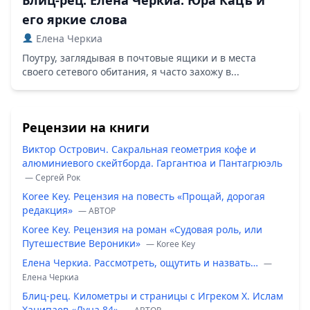
его яркие слова
Елена Черкиа
Поутру, заглядывая в почтовые ящики и в места
своего сетевого обитания, я часто захожу в...
Рецензии на книги
Виктор Острович. Сакральная геометрия кофе и
алюминиевого скейтборда. Гаргантюа и Пантагрюэль
— Сергей Рок
Koree Key. Рецензия на повесть «Прощай, дорогая
редакция»
— ABTOP
Koree Key. Рецензия на роман «Судовая роль, или
Путешествие Вероники»
— Koree Key
Елена Черкиа. Рассмотреть, ощутить и назвать…
—
Елена Черкиа
Блиц-рец. Километры и страницы с Игреком Х. Ислам
Ханипаев «Луна 84»