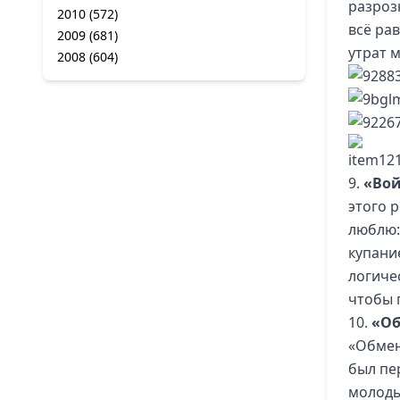
разроз
2010
(572)
всё ра
2009
(681)
утрат 
2008
(604)
9.
«Вой
этого 
люблю:
купани
логиче
чтобы 
10.
«Об
«Обмен
был пе
молоды