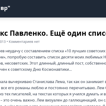
авр"
кс Павленко. Ещё один спи
2013 • Комментариев нет
ев неудачу с составлением списка «10 лучших советски
м», попробую составить список десяти моих любимых 
в, несоветских. Этот длинный, длинный пост, собственно
чен к советскому Дню Космонавтики…
чала вычеркиваю Станислава Лема, так как он занимает 
, все его романы люблю и постоянно перечитываю. Лем
з тех писателей, на текстах которых я учился думать и 
 – это очень важно. Лем визуален до галлюцинаций, он 