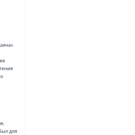
ашина»
ее
чтения
ро
е.
был для