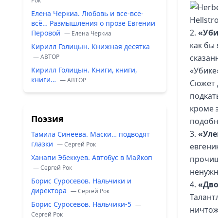
Рок
Елена Черкиа. Любовь и всё-всё-
всё… Размышления о прозе Евгении
2.
«Уб
Перовой
— Елена Черкиа
как бы
Кирилл Голицын. Книжная десятка
— ABTOP
сказан
Кирилл Голицын. Книги, книги,
«Убике
книги…
— ABTOP
Сюжет 
подкат
кроме 
Поэзия
подобн
3.
«Уле
Тамила Синеева. Маски… подводят
глазки
— Сергей Рок
евгени
Ханапи Эбеккуев. Автобус в Майкоп
прочищ
— Сергей Рок
ненужн
Борис Суросевов. Нальчики и
4.
«Дво
директора
— Сергей Рок
Талант
Борис Суросевов. Нальчики-5
—
ничтож
Сергей Рок