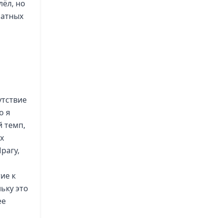
ёл, но
ратных
утствие
о я
 темп,
х
рагу,
ие к
ьку это
ее