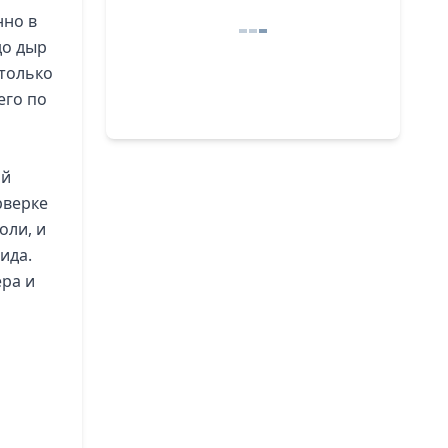
нно в
до дыр
 только
его по
ой
рверке
оли, и
ида.
ера и