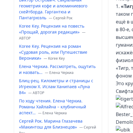
геометрия кофе и алюминиевого
1.
«Тиг
скейтборда. Гаргантюа и
таком 
Пантагрюэль
— Сергей Рок
ещё в 
Koree Key. Рецензия на повесть
в 80-е
«Прощай, дорогая редакция»
—
высшем
ABTOP
гумани
Koree Key. Рецензия на роман
«Судовая роль, или Путешествие
искажё
Вероники»
— Koree Key
физиол
Елена Черкиа. Рассмотреть, ощутить
«Тигр,
и назвать…
— Елена Черкиа
фоном 
Блиц-рец. Километры и страницы с
Это кру
Игреком Х. Ислам Ханипаев «Луна
Свифта
84»
— ABTOP
По ходу чтения. Елена Черкиа.
Романы Хайлайна – клубничный
аспект…
— Елена Черкиа
Сергей Рок. Марина Глазачева
«Макинтош для Близнецов»
— Сергей