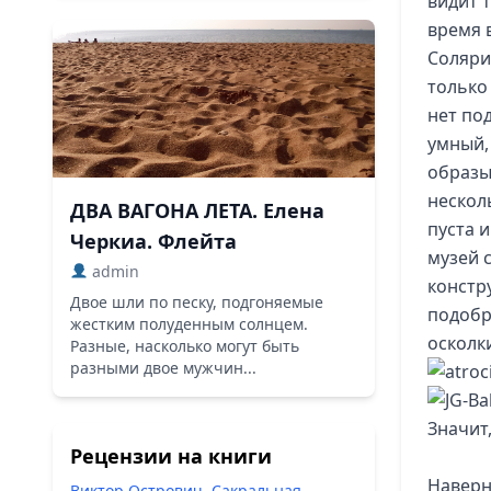
видит 
время 
Соляри
только
нет по
умный, 
образы
нескол
ДВА ВАГОНА ЛЕТА. Елена
пуста 
Черкиа. Флейта
музей 
admin
констр
Двое шли по песку, подгоняемые
подобр
жестким полуденным солнцем.
осколк
Разные, насколько могут быть
разными двое мужчин...
Значит,
Рецензии на книги
Наверно
Виктор Острович. Сакральная