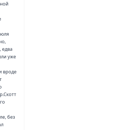
ьной
е
юля
но,
, едва
или уже
и вроде
т
о
р.Скотт
го
ле, без
ал