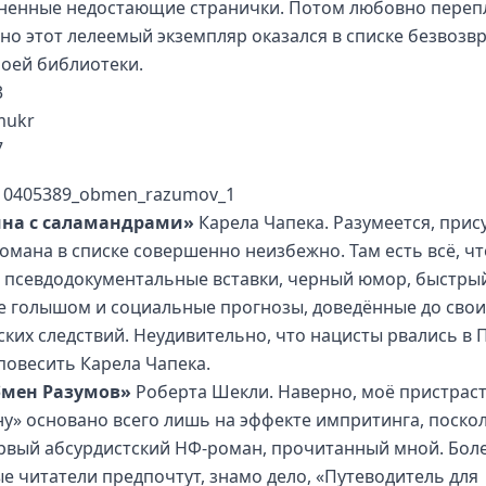
ненные недостающие странички. Потом любовно перепл
вно этот лелеемый экземпляр оказался в списке безвозв
моей библиотеки.
на с саламандрами»
Карела Чапека. Разумеется, прис
романа в списке совершенно неизбежно. Там есть всё, чт
 псевдодокументальные вставки, черный юмор, быстрый
е голышом и социальные прогнозы, доведённые до свои
ских следствий. Неудивительно, что нацисты рвались в П
повесить Карела Чапека.
мен Разумов»
Роберта Шекли. Наверно, моё пристраст
у» основано всего лишь на эффекте импритинга, поскол
рвый абсурдистский НФ-роман, прочитанный мной. Бол
е читатели предпочтут, знамо дело, «Путеводитель для