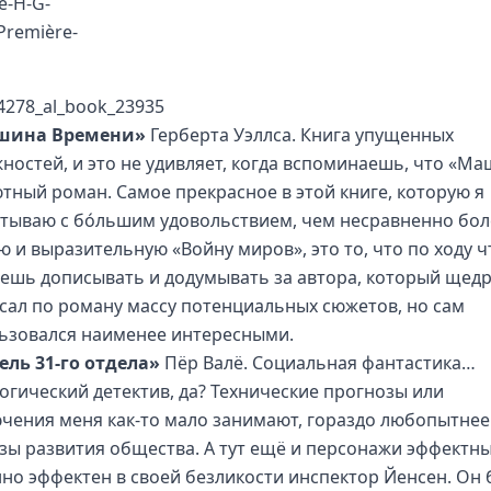
шина Времени»
Герберта Уэллса. Книга упущенных
ностей, и это не удивляет, когда вспоминаешь, что «М
тный роман. Самое прекрасное в этой книге, которую я
тываю с бóльшим удовольствием, чем несравненно бол
ю и выразительную «Войну миров», это то, что по ходу 
ешь дописывать и додумывать за автора, который щед
сал по роману массу потенциальных сюжетов, но сам
ьзовался наименее интересными.
ель 31-го отдела»
Пёр Валё. Социальная фантастика…
огический детектив, да? Технические прогнозы или
чения меня как-то мало занимают, гораздо любопытнее
зы развития общества. А тут ещё и персонажи эффектны
но эффектен в своей безликости инспектор Йенсен. Он 