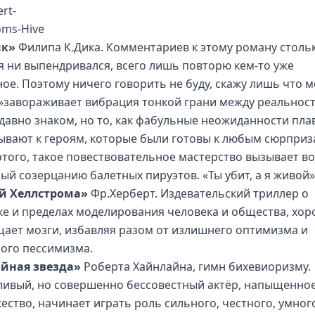
ик»
Филипа К.Дика. Комментариев к этому роману стольк
 я ни выпендривался, всего лишь повторю кем-то уже
ное. Поэтому ничего говорить не буду, скажу лишь что м
»завораживает вибрация тонкой грани между реальнос
давно знаком, но то, как фабульные неожиданности пла
ывают к героям, которые были готовы к любым сюрприз
этого, такое повествовательное мастерство вызывает во
ый созерцанию балетных пируэтов. «Ты убит, а я живой»
й Хеллстрома»
Фр.Херберт. Издевательский триллер о
ке и пределах моделирования человека и общества, хо
ает мозги, избавляя разом от излишнего оптимизма и
ого пессимизма.
йная звезда»
Роберта Хайнлайна, гимн бихевиоризму.
ливый, но совершенно бессовестный актёр, напыщенно
ество, начинает играть роль сильного, честного, умног