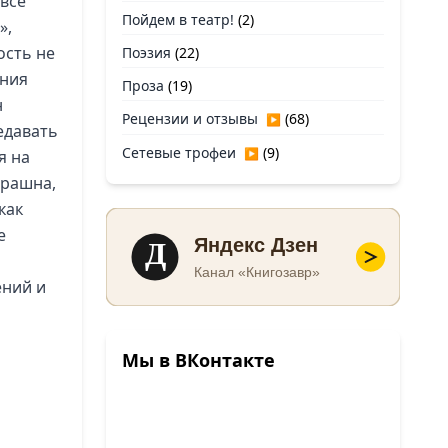
 всё
Пойдем в театр!
(2)
»,
ость не
Поэзия
(22)
ания
Проза
(19)
н
Рецензии и отзывы
(68)
▶
редавать
Сетевые трофеи
(9)
▶
я на
трашна,
как
е
Д
Яндекс Дзен
Канал «Книгозавр»
ений и
Мы в ВКонтакте