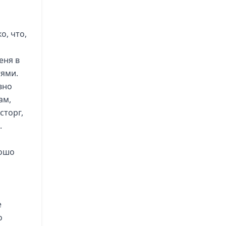
о, что,
еня в
тями.
вно
ам,
сторг,
.
рошо
е
о