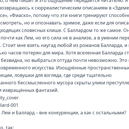
то, о чём пишет и это ощущение передаётся читателю. Я
возвращаюсь к сюрреалистическим описаниям в «Эдеме
се», «Фиаско», потому что эти книги тренируют способн
 смотреть, но и опознавать зримое, даже если для опис
дходящих словесных клише. С Баллардом то же самое. О
почти как Лем, но его сила не в анализе, а в умении пе
. Стоит мне взять наугад любой из романов Балларда, и 
ько часов потерян для мира. Хотя вселенная Балларда с
и безвидна, но выбраться оттуда почти невозможно. Это 
современного искусства. Изощрённые пространственны
укции, ловушки для взгляда, где среди тщательно
анного бессмысленного мусора скрыты улики преступл
и извращённых фантазий.
 Лем и Баллард – вне конкуренции, а как с остальными?
, так: