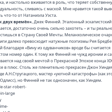
ка, и настолько вживается в роль, что теряет собственн
дуальность, сливаясь с маской. Мне нравится такой выве
ь что-то от Натаниэла Уэста.
 двух времён»
, Джек Финней. Эталонный эскапистский
ается, достаточно очень сильно захотеть – и ты реальн
стишься в Страну Своей Мечты. Меланхолическое очар
ниги далеко превосходит натужные поэтизмы Рея Бредбе
й благодаря «Вину из одуванчиков» вроде бы считается
стом номер один. К тому же Финней не чужд иронии и с
вается над своей мечтой о Прекрасной Эпохое конца XIX
же в плюс. Столь же пленительно прекрасен Джон Уинде
де А.Н.Стругацкого, мастер «уютной катастрофы» (как эт
 Одлисс), но Финней не так однозначен, как Уиндем.