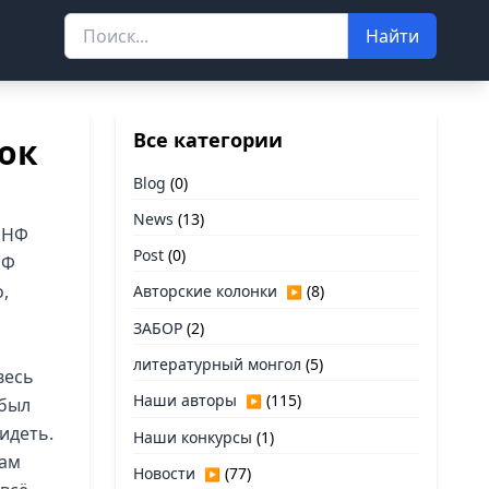
Найти
Все категории
сок
Blog
(0)
News
(13)
х НФ
Post
(0)
НФ
,
Авторские колонки
(8)
▶
ЗАБОР
(2)
литературный монгол
(5)
весь
Наши авторы
(115)
▶
 был
видеть.
Наши конкурсы
(1)
сам
Новости
(77)
▶