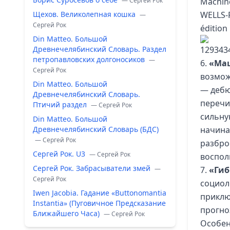
— Сергей Рок
Щехов. Великолепная кошка
—
Сергей Рок
Din Matteo. Большой
Древнечелябинский Словарь. Раздел
петропавловских долгоносиков
—
6.
«Ма
Сергей Рок
возмож
Din Matteo. Большой
— дебю
Древнечелябинский Словарь.
перечи
Птичий раздел
— Сергей Рок
сильну
Din Matteo. Большой
Древнечелябинский Словарь (БДС)
начина
— Сергей Рок
разбро
Сергей Рок. U3
— Сергей Рок
воспол
Сергей Рок. Забрасыватели змей
—
7.
«Гиб
Сергей Рок
социол
Iwen Jacobia. Гадание «Buttonomantia
приклю
Instantia» (Пуговичное Предсказание
прогно
Ближайшего Часа)
— Сергей Рок
Особен