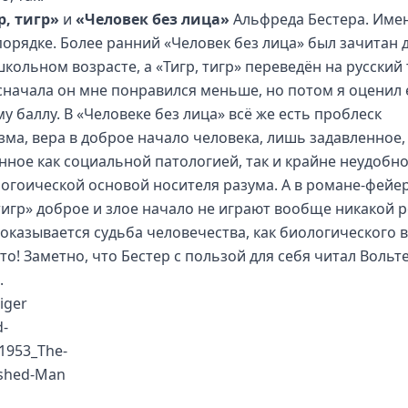
р, тигр»
и
«Человек без лица»
Альфреда Бестера. Име
порядке. Более ранний «Человек без лица» был зачитан 
школьном возрасте, а «Тигр, тигр» переведён на русский
, сначала он мне понравился меньше, но потом я оценил 
у баллу. В «Человеке без лица» всё же есть проблеск
зма, вера в доброе начало человека, лишь задавленное,
нное как социальной патологией, так и крайне неудобн
огоической основой носителя разума. А в романе-фейе
 тигр» доброе и злое начало не играют вообще никакой р
оказывается судьба человечества, как биологического в
то! Заметно, что Бестер с пользой для себя читал Вольт
.