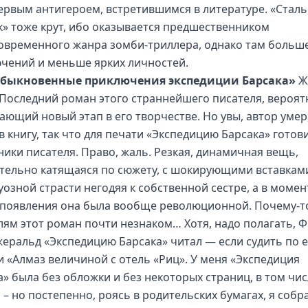
ервым антигероем, встретившимся в литературе. «Стал
» тоже крут, ибо оказывается предшественником
овременного жанра зомби-триллера, однако там больш
чений и меньше ярких личностей.
быкновенные приключения экспедиции Барсака»
Ж
 Последний роман этого страннейшего писателя, вероят
ающий новый этап в его творчестве. Но увы, автор умер
в книгу, так что для печати «Экспедицию Барсака» готов
ники писателя. Право, жаль. Резкая, динамичная вещь,
тельно катящаяся по сюжету, с шокирующими вставкам
уозной страсти негодяя к собственной сестре, а в момен
 появления она была вообще революционной. Почему-т
лям этот роман почти незнаком… Хотя, надо полагать, Ф
еральд «Экспедицию Барсака» читал — если судить по е
и «Алмаз величиной с отель «Риц». У меня «Экспедиция
а» была без обложки и без некоторых страниц, в том чис
 – но постепенно, роясь в родительских бумагах, я собр