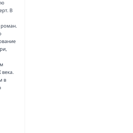
ую
рт. В
 роман.
о
ование
ри,
ам
 века.
м в
о