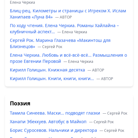
Елена Черкиа
Блиц-рец. Километры и страницы с Игреком Х. Ислам
Ханипаев «Луна 84»
— ABTOP
По ходу чтения. Елена Черкиа. Романы Хайлайна –
клубничный аспект…
— Елена Черкиа
Сергей Рок. Марина Глазачева «Макинтош для
Близнецов»
— Сергей Рок
Елена Черкиа. Любовь и всё-всё-всё… Размышления о
прозе Евгении Перовой
— Елена Черкиа
Кирилл Голицын. Книжная десятка
— ABTOP
Кирилл Голицын. Книги, книги, книги…
— ABTOP
Поэзия
Тамила Синеева. Маски… подводят глазки
— Сергей Рок
Ханапи Эбеккуев. Автобус в Майкоп
— Сергей Рок
Борис Суросевов. Нальчики и директора
— Сергей Рок