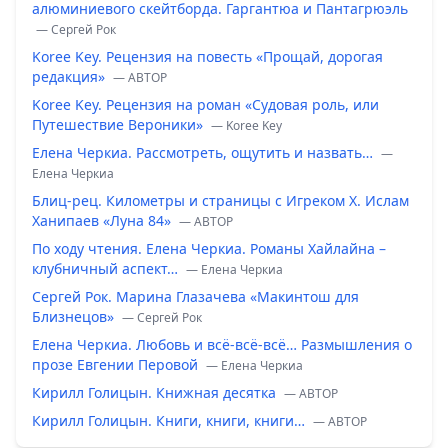
алюминиевого скейтборда. Гаргантюа и Пантагрюэль
— Сергей Рок
Koree Key. Рецензия на повесть «Прощай, дорогая
редакция»
— ABTOP
Koree Key. Рецензия на роман «Судовая роль, или
Путешествие Вероники»
— Koree Key
Елена Черкиа. Рассмотреть, ощутить и назвать…
—
Елена Черкиа
Блиц-рец. Километры и страницы с Игреком Х. Ислам
Ханипаев «Луна 84»
— ABTOP
По ходу чтения. Елена Черкиа. Романы Хайлайна –
клубничный аспект…
— Елена Черкиа
Сергей Рок. Марина Глазачева «Макинтош для
Близнецов»
— Сергей Рок
Елена Черкиа. Любовь и всё-всё-всё… Размышления о
прозе Евгении Перовой
— Елена Черкиа
Кирилл Голицын. Книжная десятка
— ABTOP
Кирилл Голицын. Книги, книги, книги…
— ABTOP