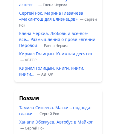
аспект…
— Елена Черкиа
Сергей Рок. Марина Глазачева
«Макинтош для Близнецов»
— Сергей
Рок
Елена Черкиа. Любовь и всё-всё-
всё… Размышления о прозе Евгении
Перовой
— Елена Черкиа
Кирилл Голицын. Книжная десятка
— ABTOP
Кирилл Голицын. Книги, книги,
книги…
— ABTOP
Поэзия
Тамила Синеева. Маски… подводят
глазки
— Сергей Рок
Ханапи Эбеккуев. Автобус в Майкоп
— Сергей Рок