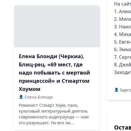
На сайт
1. Алек
2. Мила
3. Наил
4. Мих
5. Евге
6. Эмма
Елена Блонди (Черкиа).
7. Серг
Блиц-рец. «69 мест, где
8. Дже
Заходит
надо побывать с мертвой
принцессой» и Стюартом
Хоумом
Sapr
Елена Блонди
Романист Стюарт Хоум, панк,
культовый литературный деятель
современного андеграунда — нам
это разрешает. Но все ли...
Оста