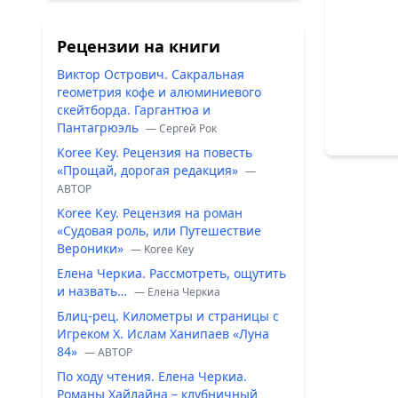
Рецензии на книги
Виктор Острович. Сакральная
геометрия кофе и алюминиевого
скейтборда. Гаргантюа и
Пантагрюэль
— Сергей Рок
Koree Key. Рецензия на повесть
«Прощай, дорогая редакция»
—
ABTOP
Koree Key. Рецензия на роман
«Судовая роль, или Путешествие
Вероники»
— Koree Key
Елена Черкиа. Рассмотреть, ощутить
и назвать…
— Елена Черкиа
Блиц-рец. Километры и страницы с
Игреком Х. Ислам Ханипаев «Луна
84»
— ABTOP
По ходу чтения. Елена Черкиа.
Романы Хайлайна – клубничный