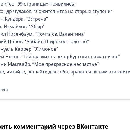
е «
Тест 99 страницы
» появились:
сандр Чудаков. “
Ложится мгла на старые ступени
”
н Кундера. “
Встреча
”
ь Измайлов. “
Убыр
”
аил Нисенбаум. “
Почта св. Валентина
”
ний Попов. “
Арбайт. Широкое полотно
”
нуэль Каррер. “
Лимонов
”
ей Носов. “
Тайная жизнь петербургских памятников
”
йми Макгвайр. “
Мое прекрасное несчастье
”
е, читайте, решайте для себя, нравятся ли вам эти книг
onau
вить комментарий через ВКонтакте