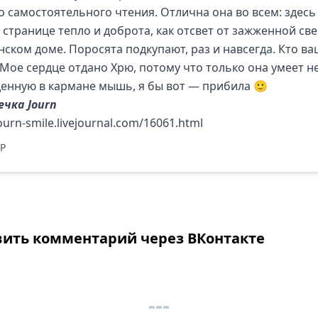
о самостоятельного чтения. Отлична она во всем: здесь
 странице тепло и доброта, как отсвет от зажженной све
нском доме. Поросята подкупают, раз и навсегда. Кто ва
 Мое сердце отдано Хрю, потому что только она умеет н
денную в кармане мышь, я бы вот — прибила 🙂
чка Journ
journ-smile.livejournal.com/16061.html
P
вить комментарий через ВКонтакте