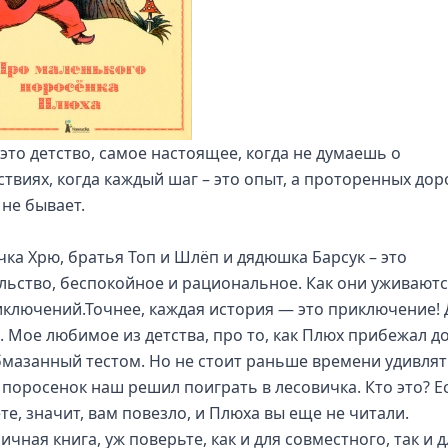
 это детство, самое настоящее, когда не думаешь о
ствиях, когда каждый шаг – это опыт, а проторенных до
 не бывает.
чка Хрю, братья Топ и Шлёп и дядюшка Барсук – это
льство, беспокойное и рациональное. Как они уживаютс
иключений.Точнее, каждая история — это приключение!
е. Мое любимое из детства, про то, как Плюх прибежал 
бмазанный тестом. Но не стоит раньше времени удивлят
 поросенок наш решил поиграть в лесовичка. Кто это? Е
те, значит, вам повезло, и Плюха вы еще не читали.
ичная книга, уж поверьте, как и для совместного, так и д