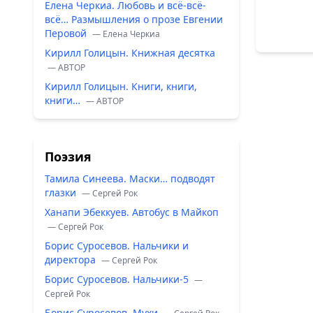
Елена Черкиа. Любовь и всё-всё-
всё… Размышления о прозе Евгении
Перовой
— Елена Черкиа
Кирилл Голицын. Книжная десятка
— ABTOP
Кирилл Голицын. Книги, книги,
книги…
— ABTOP
Поэзия
Тамила Синеева. Маски… подводят
глазки
— Сергей Рок
Ханапи Эбеккуев. Автобус в Майкоп
— Сергей Рок
Борис Суросевов. Нальчики и
директора
— Сергей Рок
Борис Суросевов. Нальчики-5
—
Сергей Рок
Борис Суросевов. Мухи