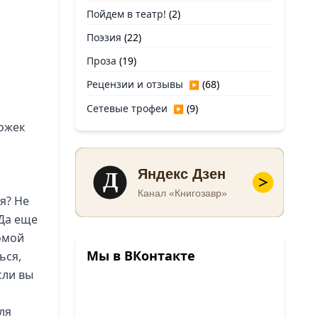
Пойдем в театр!
(2)
Поэзия
(22)
Проза
(19)
Рецензии и отзывы
(68)
▶
Сетевые трофеи
(9)
▶
рожек
Д
Яндекс Дзен
Канал «Книгозавр»
я? Не
 Да еще
домой
Мы в ВКонтакте
ься,
сли вы
ля