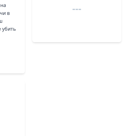
 на
чи в
ш
е убить