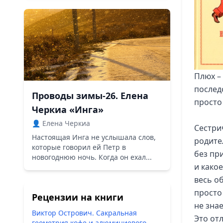
Плюх –
послед
Проводы зимы-26. Елена
просто
Черкиа «Инга»
👤 Елена Черкиа
Сестри
Настоящая Инга не услышала слов,
родите
которые говорил ей Петр в
без пр
новогоднюю ночь. Когда он ехал...
и како
весь о
просто
Рецензии на книги
не знае
Виктор Острович. Сакральная
Это отл
геометрия кофе и алюминиевого