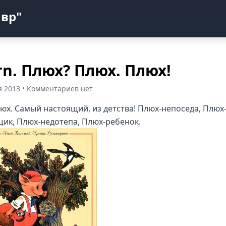
авр"
rn. Плюх? Плюх. Плюх!
я 2013 • Комментариев нет
люх. Самый настоящий, из детства! Плюх-непоседа, Плюх
ик, Плюх-недотепа, Плюх-ребенок.