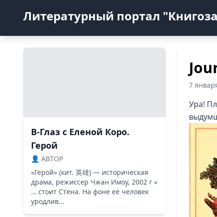
Литературный портал "Книгоз
Jou
7 январ
Ура! П
выдумщ
В-Глаз с Еленой Коро.
Герой
👤 ABTOP
«Герой» (кит. 英雄) — историческая
драма, режиссер Чжан Имоу, 2002 г »
… стоит Стена. На фоне её человек
уродлив...