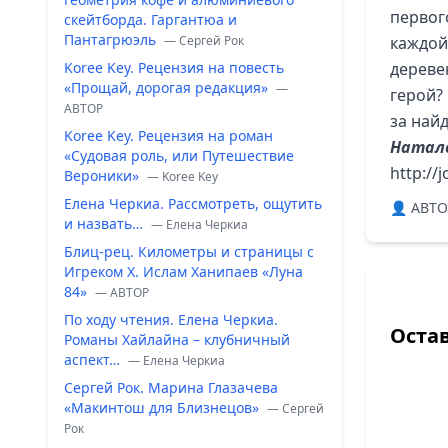
первог
скейтборда. Гаргантюа и
Пантагрюэль
— Сергей Рок
каждой
Koree Key. Рецензия на повесть
дереве
«Прощай, дорогая редакция»
—
герой?
ABTOP
за най
Koree Key. Рецензия на роман
Натале
«Судовая роль, или Путешествие
http://
Вероники»
— Koree Key
Елена Черкиа. Рассмотреть, ощутить
👤 ABTO
и назвать…
— Елена Черкиа
Блиц-рец. Километры и страницы с
Игреком Х. Ислам Ханипаев «Луна
84»
— ABTOP
По ходу чтения. Елена Черкиа.
Оста
Романы Хайлайна – клубничный
аспект…
— Елена Черкиа
Сергей Рок. Марина Глазачева
«Макинтош для Близнецов»
— Сергей
Рок